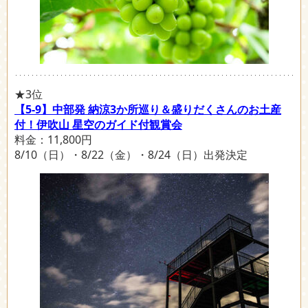
★3位
【5-9】中部発 納涼3か所巡り＆盛りだくさんのお土産
付！伊吹山 星空のガイド付観賞会
料金：11,800円
8/10（日）・8/22（金）・8/24（日）出発決定