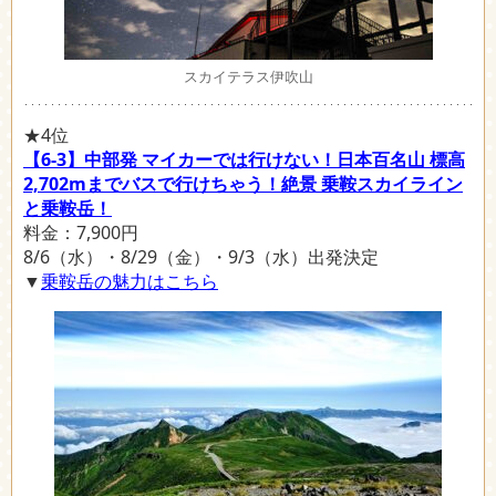
スカイテラス伊吹山
★4位
【6-3】中部発 マイカーでは行けない！日本百名山 標高
2,702mまでバスで行けちゃう！絶景 乗鞍スカイライン
と乗鞍岳！
料金：7,900円
8/6（水）・8/29（金）・9/3（水）出発決定
▼
乗鞍岳の魅力はこちら