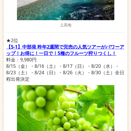
上高地
★2位
【5-1】中部発 昨年2週間で完売の人気ツアーがパワーア
ップ！お得に！一日で！5種のフルーツ狩りつくし！
料金：9,980円
8/15（金）・8/16（土）・8/17（日）・8/20（水）・
8/23（土）・8/24（日）・8/26（火）・8/30（土）全日
程出発決定