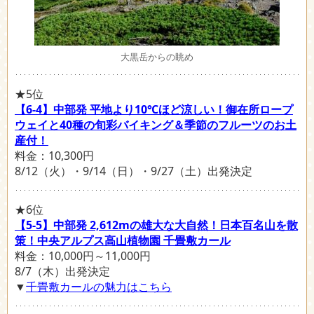
大黒岳からの眺め
★5位
【6-4】中部発 平地より10℃ほど涼しい！御在所ロープ
ウェイと40種の旬彩バイキング＆季節のフルーツのお土
産付！
料金：10,300円
8/12（火）・9/14（日）・9/27（土）出発決定
★6位
【5-5】中部発 2,612mの雄大な大自然！日本百名山を散
策！中央アルプス高山植物園 千畳敷カール
料金：10,000円～11,000円
8/7（木）出発決定
▼
千畳敷カールの魅力はこちら