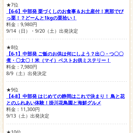
★7位
【6-6】中部発 栗づくしのお食事＆お土産付！恵那でび
っ栗！？どーんと1kgの栗拾い！
料金：9,980円
9/14（日）・9/20（土）出発決定
★8位
【6-1】中部発 ご飯のお供は何にしよう？出〇・つ〇〇
煮・〇太〇！米（マイ）ベストお供ミステリー！
料金：7,980円
8/9（土）出発決定
★9位
【4-8】中部発 はじめての静岡はこれで決まり！ 鳥と花
とのふれあい体験！掛川花鳥園と海鮮グルメ
料金：11,300円
9/13（土）出発決定
★10位