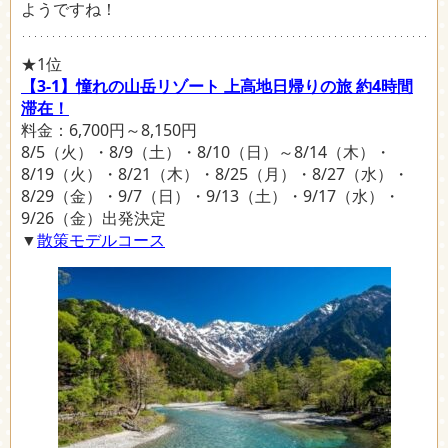
ようですね！
★1位
【3-1】憧れの山岳リゾート 上高地日帰りの旅 約4時間
滞在！
料金：6,700円～8,150円
8/5（火）・8/9（土）・8/10（日）～8/14（木）・
8/19（火）・8/21（木）・8/25（月）・8/27（水）・
8/29（金）・9/7（日）・9/13（土）・9/17（水）・
9/26（金）出発決定
▼
散策モデルコース