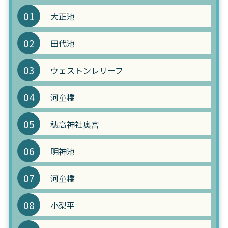
01
大正池
02
田代池
03
ウェストンレリーフ
04
河童橋
05
穂高神社奥宮
06
明神池
07
河童橋
08
小梨平