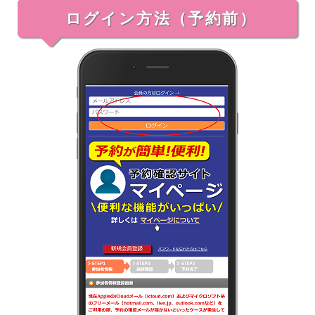
ログイン方法（予約前）