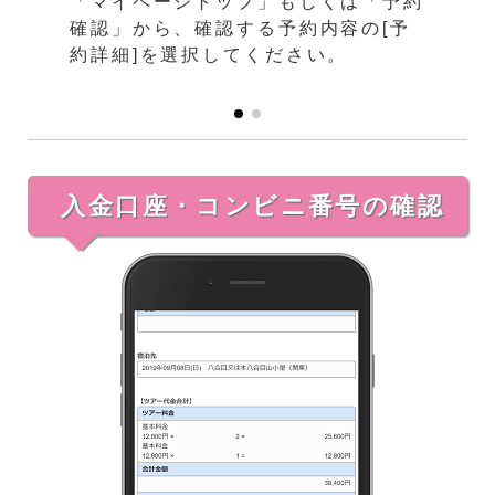
「マイページトップ」もしくは「予約
確認」から、確認する予約内容の[予
約詳細]を選択してください。
入金口座・コンビニ番号の確認