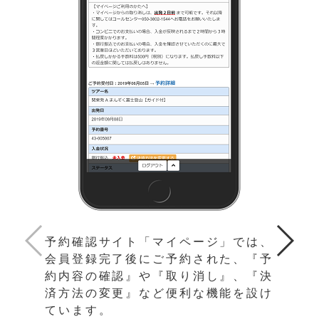
予約確認サイト「マイページ」では、
会員登録完了後にご予約された、『予
約内容の確認』や『取り消し』、『決
済方法の変更』など便利な機能を設け
ています。