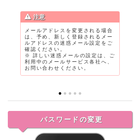
注意
メールアドレスを変更される場合
は、予め、新しく登録されるメー
ルアドレスの迷惑メール設定をご
確認ください。
※ 詳しい迷惑メールの設定は、ご
利用中のメールサービス各社へ、
お問い合わせください。
パスワードの変更