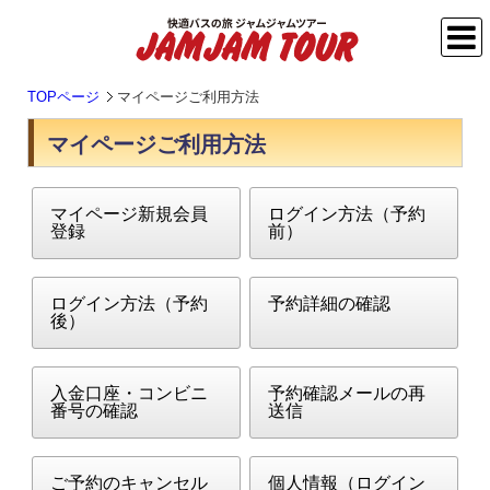
TOPページ
マイページご利用方法
マイページご利用方法
マイページ新規会員
ログイン方法（予約
登録
前）
ログイン方法（予約
予約詳細の確認
後）
入金口座・コンビニ
予約確認メールの再
番号の確認
送信
ご予約のキャンセル
個人情報（ログイン