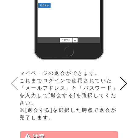
マイページの退会ができます。
これまでログインで使用されていた
「メールアドレス」と「パスワード」
を入力して[退会する]を選択してくだ
さい。
※[退会する]を選択した時点で退会が
完了します。
注意