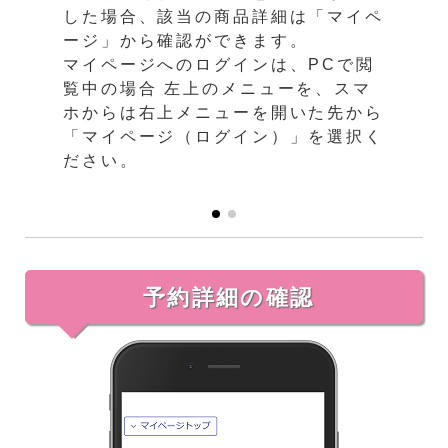
した場合、該当の商品詳細は「マイペ
ージ」から確認ができます。
マイページへのログインは、PCで閲
覧中の場合 左上のメニューを、スマ
ホからは右上メニューを開いた先から
「マイページ（ログイン）」を選択く
ださい。
予約詳細の確認