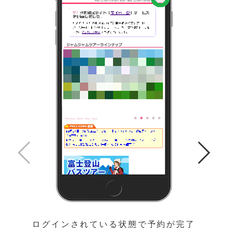
ログインされている状態で予約が完了