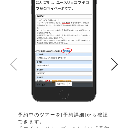
予約中のツアーを[予約詳細]から確認
できます。