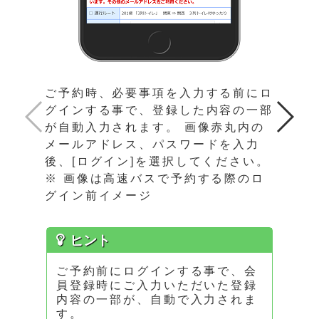
ご予約時、必要事項を入力する前にロ
グインする事で、登録した内容の一部
が自動入力されます。 画像赤丸内の
メールアドレス、パスワードを入力
後、[ログイン]を選択してください。
※ 画像は高速バスで予約する際のロ
グイン前イメージ
ヒント
ご予約前にログインする事で、会
員登録時にご入力いただいた登録
内容の一部が、自動で入力されま
す。