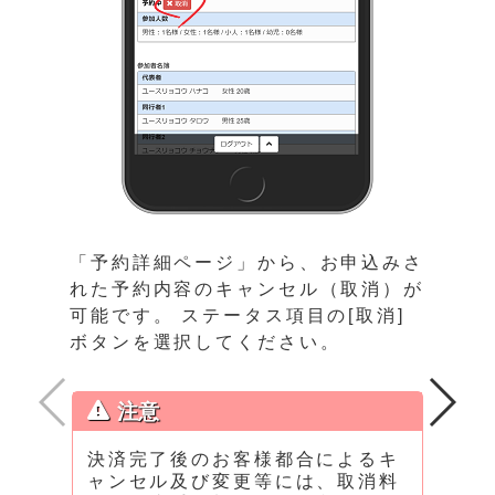
「予約詳細ページ」から、お申込みさ
れた予約内容のキャンセル（取消）が
可能です。 ステータス項目の[取消]
ボタンを選択してください。
注意
決済完了後のお客様都合によるキ
ャンセル及び変更等には、取消料