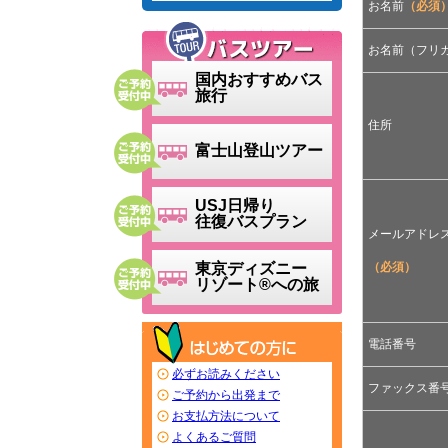
お名前
（必須
お名前（フリ
国内おすすめバス
旅行
住所
富士山登山ツアー
USJ日帰り
往復バスプラン
メールアドレ
（必須）
東京ディズニー
リゾート®への旅
電話番号
必ずお読みください
ファックス番
ご予約から出発まで
お支払方法について
よくあるご質問