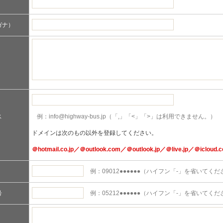
）
ガナ）
ス
例：info@highway-bus.jp（「,」「<」「>」は利用できません。）
ドメインは次のもの以外を登録してください。
＠hotmail.co.jp／＠outlook.com／＠outlook.jp／＠live.jp／＠icloud.
例：09012●●●●●●（ハイフン「-」を省いてく
号
例：05212●●●●●●（ハイフン「-」を省いてく