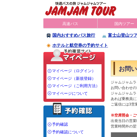
高速バス
国内ツアー
国内おすすめバス旅行
富士山登山ツ
ホテルと航空券の予約サイト
お問い
マイページ（ログイン）
マイページ（新規登録）
ジャムジャムラ
マイページ（ご利用方法）
お問い合わせの
マイページについて
ジャムジャムラ
あれば乗務員に
ご返信には3営
※空席照会・ご
出発当日の営業
予約確認
営業時間外の翌
予約確認について