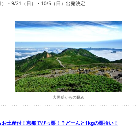
（月）・9/21（日）・10/5（日）出発決定
大黒岳からの眺め
事＆お土産付！恵那でびっ栗！？どーんと1kgの栗拾い！