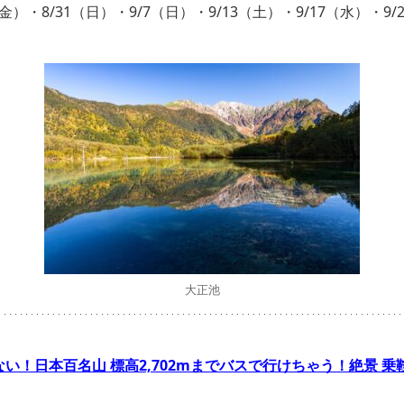
9（金）・8/31（日）・9/7（日）・9/13（土）・9/17（水）・9
大正池
ない！日本百名山 標高2,702mまでバスで行けちゃう！絶景 