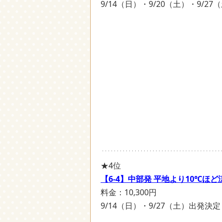
9/14（日）・9/20（土）・9/2
★4位
【6-4】中部発 平地より10℃
料金：10,300円
9/14（日）・9/27（土）出発決定