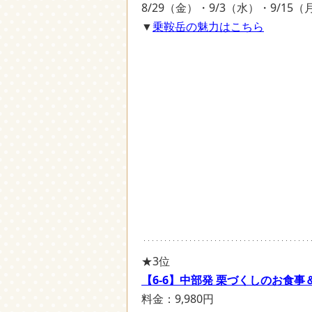
8/29（金）・9/3（水）・9/15
▼
乗鞍岳の魅力はこちら
★3位
【6-6】中部発 栗づくしのお食
料金：9,980円