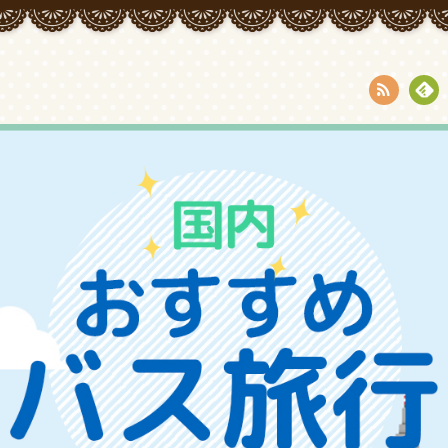
RSS
Fee
dly