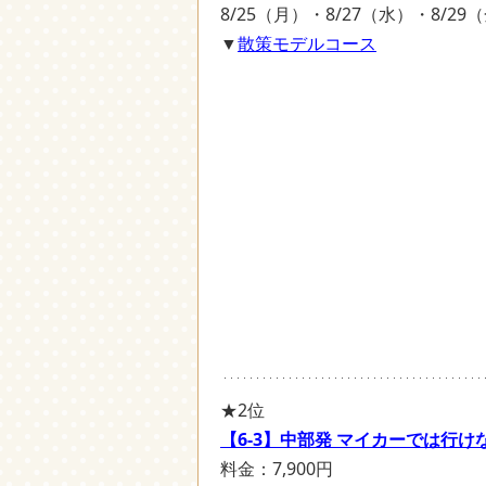
8/25（月）・8/27（水）・8/2
▼
散策モデルコース
★2位
【6-3】中部発 マイカーでは行け
料金：7,900円