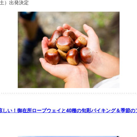
7（土）出発決定
ほど涼しい！御在所ロープウェイと40種の旬彩バイキング＆季節