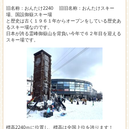
旧名称：おんたけ2240 旧旧名称：おんたけスキー
場、国設御嶽スキー場
と歴史は古く１９６１年からオープンをしている歴史あ
るスキー場なのです。
日本が誇る霊峰御嶽山を背負い今年で６２年目を迎える
スキー場です。
標高2240ｍに位置し、標高は全国上位を誇ります！