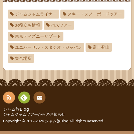
ジャムジャムライナー
スキー・スノーボードツアー
お役立ち情報
バスツアー
東京ディズニーリゾート
ユニバーサル・スタジオ・ジャパン
富士登山
集合場所
RSS
Fee
ジャム旅Blog
連絡
ジャムジャムツアーからのお知らせ
dly
先
Copyright © 2012-2026
ジャム旅Blog
All Rights Reserved.