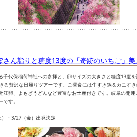
ちょぼさん詣りと糖度13度の「奇跡のいちご」
る千代保稲荷神社への参拝と、卵サイズの大きさと糖度13度
できる贅沢な日帰りツアーです。ご昼食には牛すき鍋＆カニすき
近江卵、よもぎうどんなど豊富なお土産付きです。岐阜の開運
ーです。
（土）・3/27（金）出発決定