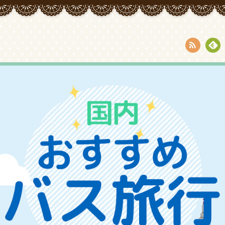
RSS
Fee
dly