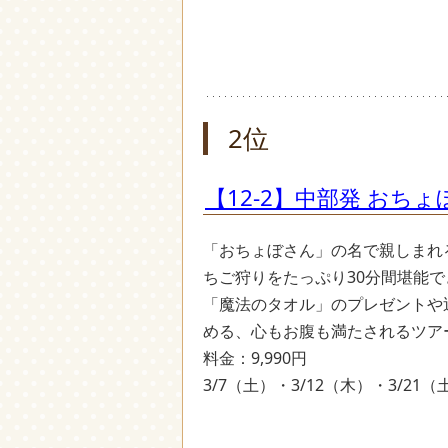
2位
【12-2】中部発 お
「おちょぼさん」の名で親しまれ
ちご狩りをたっぷり30分間堪能
「魔法のタオル」のプレゼントや
める、心もお腹も満たされるツア
料金：9,990円
3/7（土）・3/12（木）・3/21