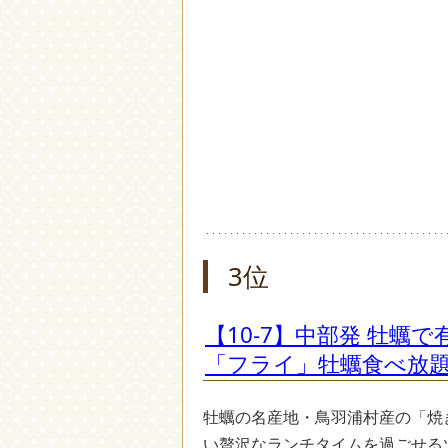
3位
【10-7】中部発 牡
「フライ」牡蠣食べ放題
牡蠣の名産地・鳥羽浦村産の「焼
い贅沢なランチタイムを過ごせる