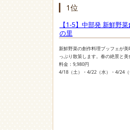
1位
【1-5】中部発 新鮮
の里
新鮮野菜の創作料理ブッフェが美
っぷり散策します。春の絶景と美
料金：9,980円
4/18（土）・4/22（水）・4/2