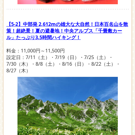
【5-2】中部発 2,612mの雄大な大自然！日本百名山を散
策！超絶景！夏の避暑地！中央アルプス「千畳敷カー
ル」たっぷり3.5時間ハイキング！
料金：11,000円～11,500円
設定日：7/11（土）・7/19（日）・7/25（土）・
7/30（木）・8/8（土）・8/16（日）・8/22（土）・
8/27（木）