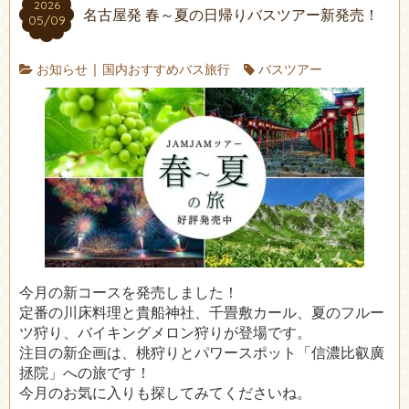
2026
名古屋発 春～夏の日帰りバスツアー新発売！
05/09
お知らせ
|
国内おすすめバス旅行
バスツアー
今月の新コースを発売しました！
定番の川床料理と貴船神社、千畳敷カール、夏のフルー
ツ狩り、バイキングメロン狩りが登場です。
注目の新企画は、桃狩りとパワースポット「信濃比叡廣
拯院」への旅です！
今月のお気に入りも探してみてくださいね。