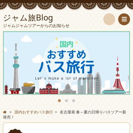
ジャム旅Blog
ジャムジャムツアーからのお知らせ
検
索
>
国内おすすめバス旅行
>
名古屋発 春～夏の日帰りバスツアー新
発売！