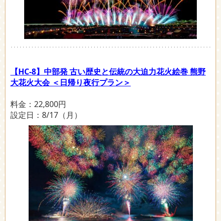
【HC-8】中部発 古い歴史と伝統の大迫力花火絵巻 熊野
大花火大会 ＜日帰り夜行プラン＞
料金：22,800円
設定日：8/17（月）