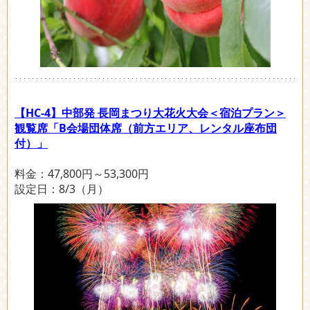
【HC-4】中部発 長岡まつり大花火大会＜宿泊プラン＞
観覧席「B会場団体席（前方エリア、レンタル座布団
付）」
料金：47,800円～53,300円
設定日：8/3（月）