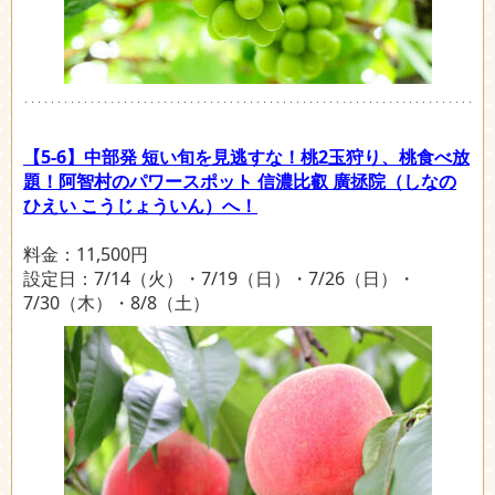
【5-6】中部発 短い旬を見逃すな！桃2玉狩り、桃食べ放
題！阿智村のパワースポット 信濃比叡 廣拯院（しなの
ひえい こうじょういん）へ！
料金：11,500円
設定日：7/14（火）・7/19（日）・7/26（日）・
7/30（木）・8/8（土）