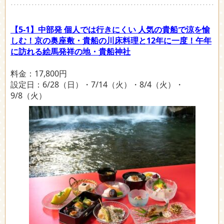
【5-1】中部発 個人では行きにくい 人気の貴船で涼を愉
しむ！京の奥座敷・貴船の川床料理と12年に一度！午年
に訪れる絵馬発祥の地・貴船神社
料金：17,800円
設定日：6/28（日）・7/14（火）・8/4（火）・
9/8（火）