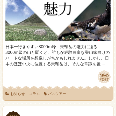
日本一行きやすい3000m峰、乗鞍岳の魅力に迫る
3000m級の山と聞くと、誰もが経験豊富な登山家向けの
ハードな場所を想像しがちかもしれません。しかし、日
本のほぼ中央に位置する乗鞍岳は、そんな常識を覆 …
READ
READ
POST
POST
お知らせ
|
コラム
バスツアー