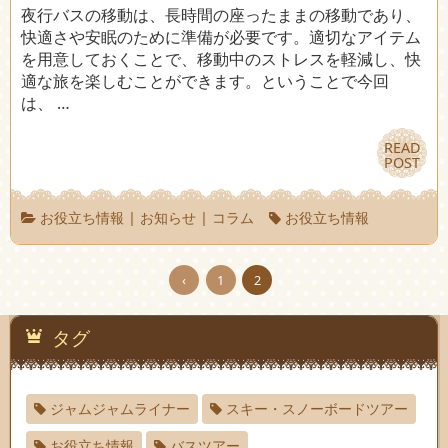
夜行バスの移動は、長時間の座ったままの移動であり、
快適さや安眠のために準備が必要です。適切なアイテム
を用意しておくことで、移動中のストレスを軽減し、快
適な旅を楽しむことができます。ということで今回
は、 …
READ
READ
POST
POST
お役立ち情報
|
お知らせ
|
コラム
お役立ち情報
‹
1
2
タグ
ジャムジャムライナー
スキー・スノーボードツアー
お役立ち情報
バスツアー