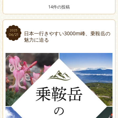
14件の投稿
2025
2025
日本一行きやすい3000m峰、乗鞍岳の
06/21
06/21
魅力に迫る