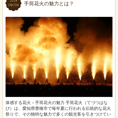
2024
2024
手筒花火の魅力とは？
08/06
08/06
体感する花火 – 手筒花火の魅力 手筒花火（てづつはな
び）は、愛知県豊橋市で毎年夏に行われる伝統的な花火
祭りで、その独特な魅力で多くの観光客を引きつけてい