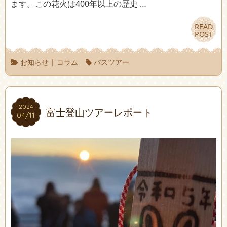
ます。この花火は400年以上の歴史 …
READ
READ
POST
POST
お知らせ
|
コラム
バスツアー
2024
2024
富士登山ツアーレポート
04/11
04/11