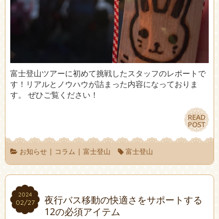
富士登山ツアーに初めて挑戦したスタッフのレポートで
す！リアルとノウハウが詰まった内容になっておりま
す。 ぜひご覧ください！
READ
READ
POST
POST
お知らせ
|
コラム
|
富士登山
富士登山
2024
2024
夜行バス移動の快適さをサポートする
02/27
02/27
12の必須アイテム