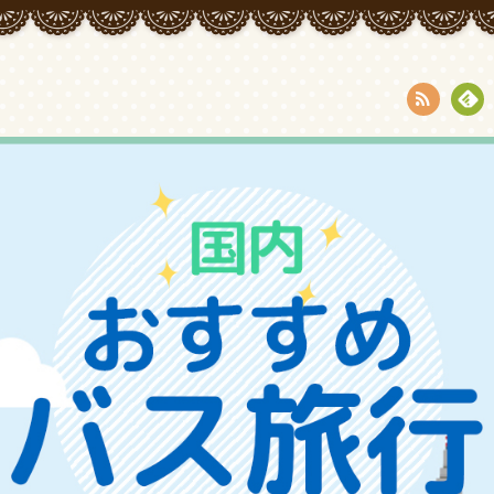
RSS
Fee
dly