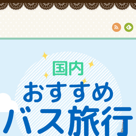
RSS
Fee
dly