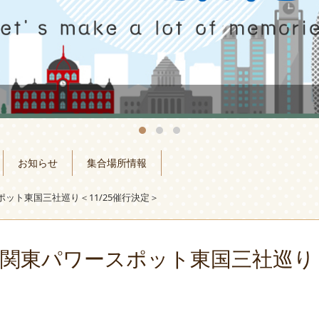
お知らせ
集合場所情報
ット東国三社巡り＜11/25催行決定＞
関東パワースポット東国三社巡り＜1