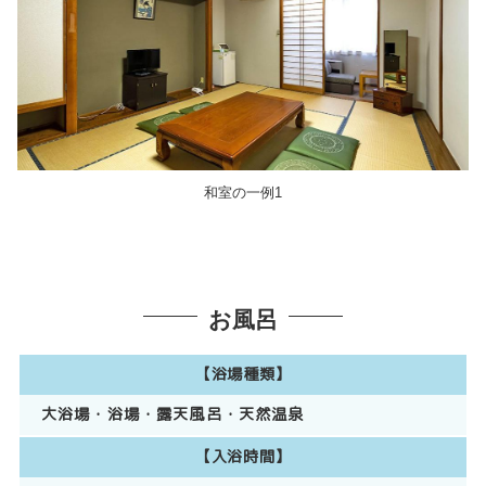
和室の一例1
お風呂
【浴場種類】
大浴場
浴場
露天風呂
天然温泉
【入浴時間】