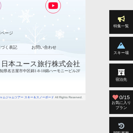
特集一覧
用ページ
基づく表記
お問い合わせ
スキー場
日本ユース旅行株式会社
3 愛知県名古屋市中区錦1-8-18錦ハーモニービル2F
宿泊先
0/15
ャムジャムツアー スキー＆スノーボード
All Rights Reserved.
お気に入り
プラン