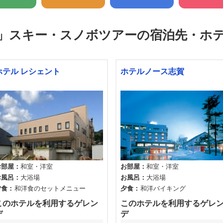
」
スキー・スノボツアーの宿泊先・ホ
ホテル レシェント
ホテルノース志賀
お部屋
和室
洋室
お部屋
和室
洋室
お風呂
大浴場
お風呂
大浴場
夕食
和洋食のセットメニュー
夕食
和洋バイキング
このホテルを利用するゲレン
このホテルを利用するゲレ
デ
デ