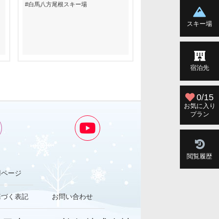
白馬八方尾根スキー場
戸狩温泉スキー場
スキー場
宿泊先
0/15
お気に入り
プラン
閲覧履歴
用ページ
基づく表記
お問い合わせ