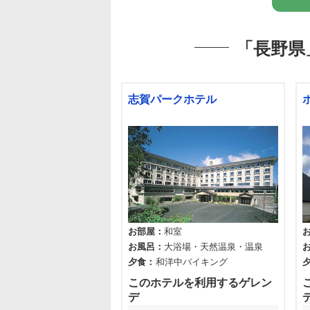
「長野県
志賀パークホテル
お部屋
和室
お風呂
大浴場
天然温泉
温泉
夕食
和洋中バイキング
このホテルを利用するゲレン
デ