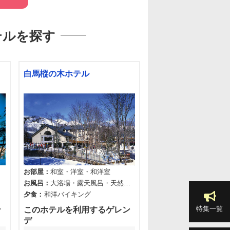
テルを探す
白馬樅の木ホテル
ホワイトヴィレッヂ
お部屋
和室
洋室
和洋室
お部屋
和室
洋室
お風呂
大浴場
露天風呂
天然温
お風呂
大浴場
天然温
泉
温泉
夕食
和洋バイキング
夕食
和定食
特集一覧
ン
このホテルを利用するゲレン
このホテルを利用す
デ
デ