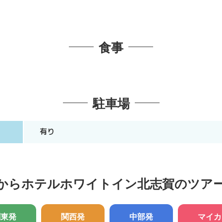
食事
駐車場
有り
からホテルホワイトイン北志賀のツア
関東発
関西発
中部発
マイカ