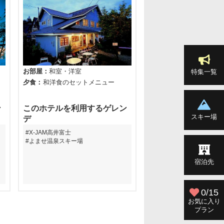
お部屋
和室
洋室
お部屋
和洋室
特集一覧
夕食
和洋食のセットメニュー
お風呂
大浴場
夕食
バイキング
ン
このホテルを利用するゲレン
このホテルを利用す
スキー場
デ
デ
X-JAM高井富士
竜王スキーパーク
よませ温泉スキー場
宿泊先
0/15
お気に入り
プラン