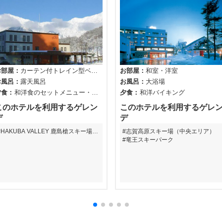
お部屋
カーテン付トレイン型ベッ
お部屋
和室
洋室
ト ※男女混合となります
お風呂
露天風呂
お風呂
大浴場
夕食
和洋食のセットメニュー
セ
夕食
和洋バイキング
ットメニュー
このホテルを利用するゲレン
このホテルを利用するゲレ
デ
デ
HAKUBA VALLEY 鹿島槍スキー場フ
志賀高原スキー場（中央エリア）
ァミリーパーク
竜王スキーパーク