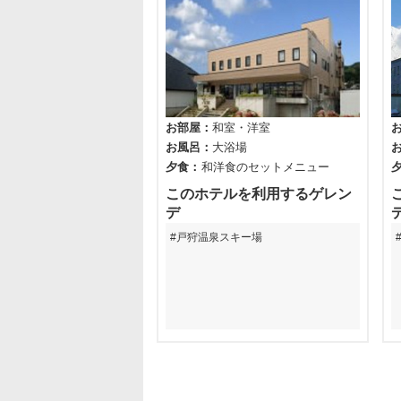
お部屋
和室
洋室
お風呂
大浴場
夕食
和洋食のセットメニュー
このホテルを利用するゲレン
デ
戸狩温泉スキー場