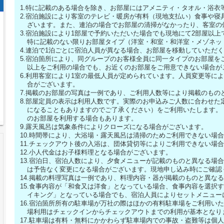
1.特に記載のある場合を除き、お部屋にはアメニティ・タオル・浴衣
2.宿泊施設により客室のテレビ・暖房が有料（現地支払い）食事や寝
ざいます。また、連泊の場合でお部屋の清掃がなかったり、客室の
3.宿泊施設により1部屋で予約いただいた場合でも現地にて2部屋以
特に記載のない限りお部屋タイプ（洋室・和室・和洋室・メゾネッ
4.連泊で1泊ごとに宿泊人員が異なる場合、お部屋を移動していただ
5.宿泊箇所により、同グループのお客様全員に同一タイプのお部屋を
以上をご利用の場合でも、お近くのお部屋をご用意できない場合が
6.利用客室により1室の最低人員が定められています。人員変更等に
合がございます。
7.掲載のお部屋の写真は一例であり、ご利用人数等により掲載のもの
8.部屋定員の表示は利用人数です。実際のお申込みご人数に合わせた定員
になることもありますのでご了承ください）をご利用いたします。 
のお部屋を利用する場合もあります。
9.露天風呂は気象条件によりクローズになる場合がございます。
10.時間帯により、大浴場・露天風呂は清掃のためご利用できない場
11.チェックアウト後の入浴は、団体貸切等によりご利用できない場
12.小人代金はお子様料理となる場合がございます。
13.宿泊日、宿泊人数により、夕食メニューが記載のものと異なる場
は予告なく変更になる場合がございます。現地申し込み時にご確認
14.掲載の料理写真は一例であり、料理内容・器が掲載のものと異な
15.食事内容が「和食又は洋食」となっている場合、食事内容を選択
イキング」となっている場合でも、宿泊人員によりセットメニュー
16.宿泊箇所所有の駐車場が万社の際はほかの有料駐車場をご利用い
場利用はチェックインからチェックアウトまでの利用が基本となり
17.駐車場は有料・無料にかかわらず駐車場内での事故・盗難等は個