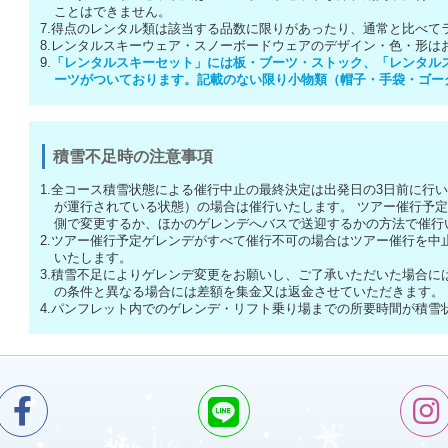
ことはできません。
7.得点のレンタル類は該当する品数に限りがあったり、通常と比べて
8.レンタルスキーウェア・スノーボードウェアのデザイン・色・形は
9.
「レンタルスキーセット」には板・ブーツ・ストック、「レンタル
ーツがついております。記載のない限り小物類（帽子・手袋・ゴー
積雪不足時の注意事項
1.全コース積雪状態による催行中止の最終決定は出発日の3日前に行
が運行されている状態）の場合は催行いたします。 ツアー催行予
側で変更するか、ほかのゲレンデへバスで送迎するかの方法で催行
2.ツアー催行予定ゲレンデがすべて催行不可の場合はツアー催行を中
いたします。
3.積雪不足によりゲレンデ変更をお願いし、ご了承いただいた場合に
の条件と異なる場合には差額を集金又は返金させていただきます。
4.パンフレット内でのゲレンデ・リフト乗り場までの所要時間が積雪