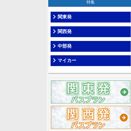
特集
関東発
関西発
中部発
マイカー