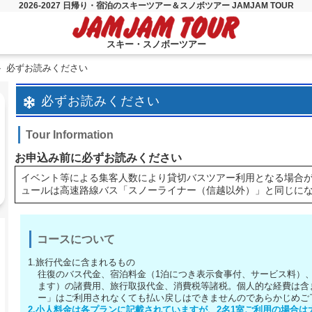
2026-2027 日帰り・宿泊のスキーツアー＆スノボツアー JAMJAM TOUR
スキー・スノボーツアー
必ずお読みください
必ずお読みください
Tour Information
お申込み前に必ずお読みください
イベント等による集客人数により貸切バスツアー利用となる場合
ュールは高速路線バス「スノーライナー（信越以外）」と同じに
コースについて
1.旅行代金に含まれるもの
往復のバス代金、宿泊料金（1泊につき表示食事付、サービス料）
ます）の諸費用、旅行取扱代金、消費税等諸税。個人的な経費は含
ー」はご利用されなくても払い戻しはできませんのであらかじめご
2.小人料金は各プランに記載されていますが、2名1室ご利用の場合