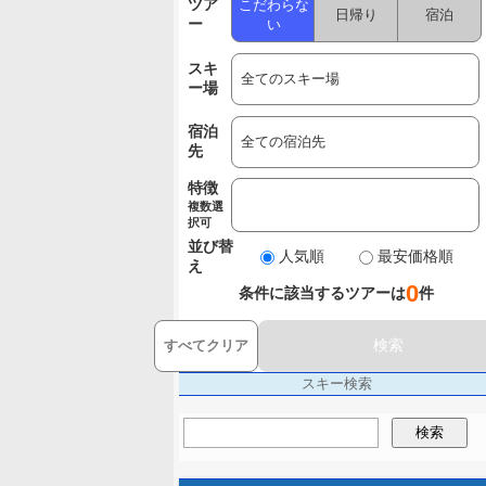
ツア
こだわらな
日帰り
宿泊
ー
い
スキ
ー場
宿泊
先
特徴
複数選
択可
並び替
人気順
最安価格順
え
0
条件に該当するツアーは
件
検索
すべてクリア
スキー検索
検索