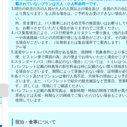
載されていないプランは大人・小人料金同一です。
3.同行の幼児の方の人員が大人の人員以上の場合及び、全員の方の合
より異なります）を上回る場合は。ご予約をお受けできない場合が
い。
尚、安全運行上、バス乗車における幼児等の無賃扱いはお断りして
も、お断りさせていただく場合がありますのでご注意ください。
4.バス集客状況により、バス行程途中よりタクシー乗り換え（他のお
ーや高速路線バスとの共同運行便になる場合がございます。その場
る場合がございます。（出発前または集合場所でご案内します） 
アー等
5.送迎やシャトルバスの利用がある場合、混雑時・気象条件により多
便、ピストン便で満員の為、次の便までお待ちいただく場合がござ
6.スタンダードバス（特に表記のない場合）については、トイレはつ
7.パンフレット記載の特典等の割引料金は特に記載のない限り現地支
る場合がございます。期間によって実施されない場合、証明書が必
8.各イベント及びオプションは催行人員不足、天候等の理由により予
ざいます。また、パンフレットで紹介の観光施設など営業日、営業
す。 詳しくは、現地にてご確認ください。
9.パンフレット記載の風景写真は、撮影時期・時刻の関係で情景が異
景色などは天候・時期などの関係でご覧いただけない場合もござい
使用しています。
宿泊・食事について