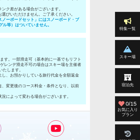
ランク差がある場合がございます。
お選びいただけません。ご了承ください。
スノーボードセット」にはスノーボード・ブ
グル等）はついていません。
特集一覧
スキー場
います。一部滑走可（基本的に一基でもリフト
定ゲレンデ滑走不可の場合はスキー場を主催者
いたします。
止し、お預かりしている旅行代金を全額返金
宿泊先
は、変更後のコース料金・条件となり、以前
状況によって変わる場合がございます。
0/15
お気に入り
プラン