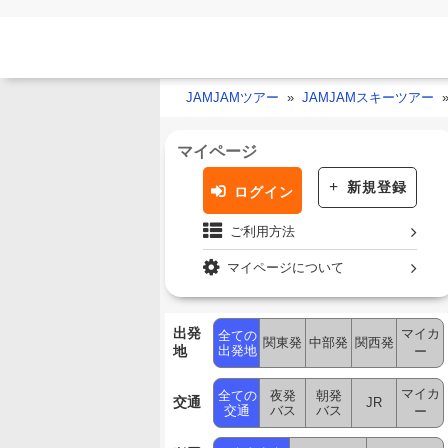
JAMJAMツアー
JAMJAMスキーツアー
マイページ
新規登録
ログイン
ご利用方法
マイページについて
出発
マイカ
全ての
関東発
中部発
関西発
地
出発地
ー
マイカ
全ての
夜発
朝発
交通
JR
交通
バス
バス
ー