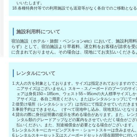
いいたします。
18.各種特典付等での利用施設でも送迎等がなく各自でのご移動とな
施設利用料について
宿泊施設（ホテル・旅館・ペンションetc）において、施設利用
らず）として、宿泊施設より早着料、遅立料をお客様が請求を受
に含まれておりません。その場合は、現地にてお支払いくださる
レンタルについて
1.大人の方を対象としております。サイズは指定されておりますので
ニアサイズはございません）スキー・スノーボードのブーツのサイズは22
ェアは身長150～185cm、ウェスト55～95cmの大人標準サイ
アサイズは、各自ご用意ください。またはレンタルショップにて一
2.借受け場所（レンタルショップ）は当社にて指定させていただきま
3.事前予約はできません。（すべて現地申し込み、現地支払いとなり
4.貸出の際に身分証明書の提示を求める場合があります。また、レン
ンタル類のグレードアップなどの案内をさせていただく場合がござ
払いください。また、別途補償金が必要となる場合がございます。
5.レンタルスキーにカービングスキー・ショートスキーは含みません
6.レンタルスキーセット又はスノーボードセットが滞在期間中に付い