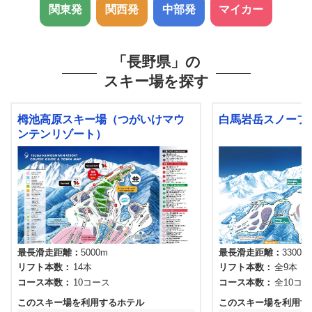
関東発
関西発
中部発
マイカー
「長野県」の
スキー場を探す
栂池高原スキー場（つがいけマウ
白馬岩岳スノーフ
ンテンリゾート）
最長滑走距離
5000m
最長滑走距離
3300m
リフト本数
14本
リフト本数
全9本
コース本数
10コース
コース本数
全10コ
このスキー場を利用するホテル
このスキー場を利用す