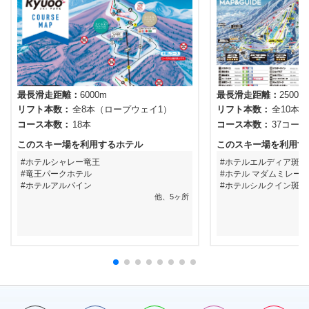
最長滑走距離
6000m
最長滑走距離
2500m
リフト本数
全8本（ロープウェイ1）
リフト本数
全10本
コース本数
18本
コース本数
37コース
このスキー場を利用するホテル
このスキー場を利用す
ホテルシャレー竜王
ホテルエルディア斑尾
竜王パークホテル
ホテル マダムミレー
ホテルアルパイン
ホテルシルクイン斑尾
他、5ヶ所