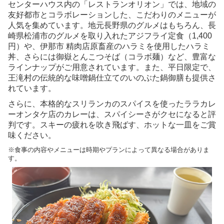
センターハウス内の「レストランオリオン」では、地域の
友好都市とコラボレーションした、こだわりのメニューが
人気を集めています。地元長野県のグルメはもちろん、長
崎県松浦市のグルメを取り入れたアジフライ定食（1,400
円）や、伊那市 精肉店原畜産のハラミを使用したハラミ
丼、さらには御嶽とんこつそば（コラボ麺）など、豊富な
ラインナップがご用意されています。また、平日限定で、
王滝村の伝統的な味噌鍋仕立てのいのぶた鍋御膳も提供さ
れています。
さらに、本格的なスリランカのスパイスを使ったララカレ
ーオンタケ店のカレーは、スパイシーさがクセになると評
判です。スキーの疲れを吹き飛ばす、ホットな一皿をご賞
味ください。
※食事の内容やメニューは時期やプランによって異なる場合がありま
す。