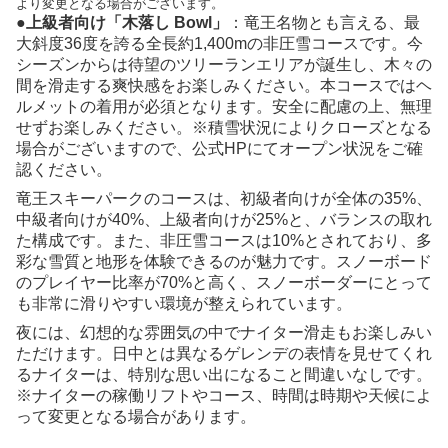
より変更となる場合がございます。
●上級者向け「木落し Bowl」
：竜王名物とも言える、最
大斜度36度を誇る全長約1,400mの非圧雪コースです。今
シーズンからは待望のツリーランエリアが誕生し、木々の
間を滑走する爽快感をお楽しみください。本コースではヘ
ルメットの着用が必須となります。安全に配慮の上、無理
せずお楽しみください。※積雪状況によりクローズとなる
場合がございますので、公式HPにてオープン状況をご確
認ください。
竜王スキーパークのコースは、初級者向けが全体の35%、
中級者向けが40%、上級者向けが25%と、バランスの取れ
た構成です。また、非圧雪コースは10%とされており、多
彩な雪質と地形を体験できるのが魅力です。スノーボード
のプレイヤー比率が70%と高く、スノーボーダーにとって
も非常に滑りやすい環境が整えられています。
夜には、幻想的な雰囲気の中でナイター滑走もお楽しみい
ただけます。日中とは異なるゲレンデの表情を見せてくれ
るナイターは、特別な思い出になること間違いなしです。
※ナイターの稼働リフトやコース、時間は時期や天候によ
って変更となる場合があります。