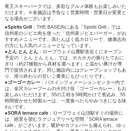
竜王スキーパークでは、多彩なグルメ体験もお楽しみいた
だけます。※各施設は予告なく営業時間・営業日が変更と
なる場合がございます。
●Spirits Grill
：THE BASE内にある「Spirits Grill」では、
信州産のジビエ⾁を使った「信州産ジビエバーガー」がお
すすめメニューです。高たんぱく低カロリーで、健康志向
の方にも人気のメニューとなっています。
●とん とん とん
：ロープウェイ山麓駅舎近くにオープン
予定の「とん とん とん」では、ホカホカの握りたておに
ぎり（約27種類から具材を選べます）と温かい豚汁が専
門で提供されます。同じ施設内にはクレープショップもあ
り、滑り終わりの甘いご褒美にもぴったりです。
●ゴーゴーカレー
：バスインフォメーションセンター内で
は、金沢カレーブームの火付け役「ゴーゴーカレー」もお
楽しみいただけます。55の工程を5時間かけて煮込み、55
時間寝かせた特製ルーは、一度食べたらやみつきになる味
わいです。
●SORA terrace cafe
：ロープウェイ山頂駅すぐの場所に
は、絶景を望むラグジュアリーな空間「SORA terrace
cafe」がございます。暖炉やカフェバーも備えられ、ゆっ