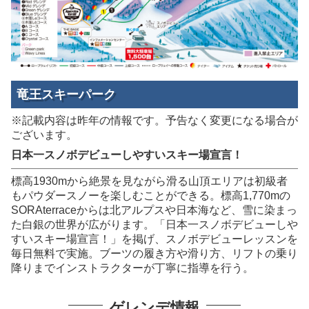
竜王スキーパーク
※記載内容は昨年の情報です。予告なく変更になる場合が
ございます。
日本一スノボデビューしやすいスキー場宣言！
標高1930mから絶景を見ながら滑る山頂エリアは初級者
もパウダースノーを楽しむことができる。標高1,770mの
SORAterraceからは北アルプスや日本海など、雪に染まっ
た白銀の世界が広がります。「日本一スノボデビューしや
すいスキー場宣言！」を掲げ、スノボデビューレッスンを
毎日無料で実施。ブーツの履き方や滑り方、リフトの乗り
降りまでインストラクターが丁寧に指導を行う。
ゲレンデ情報