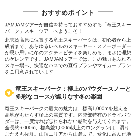
おすすめポイント
JAMJAMツアーが自信を持っておすすめする「竜王スキー
パーク」スキーツアーへようこそ！
北志賀高原に位置する竜王スキーパークは、初⼼者から上
級者まで、あらゆるレベルのスキーヤー・スノーボーダー
が思い思いに冬のアクティビティを楽しめる、まさに理想
のゲレンデです。JAMJAMツアーでは、この魅力あふれる
スキー場へ、快適なバスでの直行プランやマイカープラン
をご用意されています。
竜王スキーパーク：極上のパウダースノーと
多彩なコースが織りなす冬の楽園
竜王スキーパークの最大の魅力は、標高1,000mを超える
高地がもたらす極上の雪質です。内陸部特有のドライパウ
ダーは、一度滑れば忘れられない感動を与えてくれます。
全長約6,000m、標高差1,000m以上のロングランは、滑り
ごたえも抜群。山頂エリアから山麓まで、変化に富んだ地