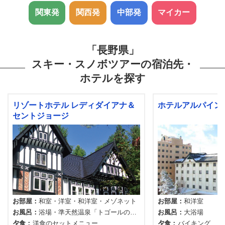
関東発
関西発
中部発
マイカー
「長野県」
スキー・スノボツアーの宿泊先・
ホテルを探す
リゾートホテル レディダイアナ＆
ホテルアルパイン
セントジョージ
お部屋
和室
洋室
和洋室
メゾネット
お部屋
和洋室
お風呂
浴場
準天然温泉「トゴールの
お風呂
大浴場
湯」
夕食
洋食のセットメニュー
夕食
バイキング