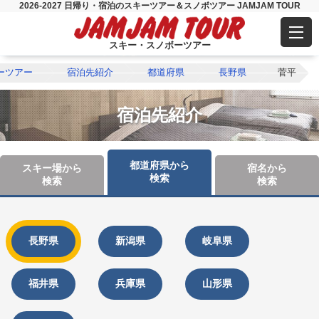
2026-2027 日帰り・宿泊のスキーツアー＆スノボツアー JAMJAM TOUR
スキー・スノボーツアー
キーツアー
宿泊先紹介
都道府県
長野県
菅平
宿泊先紹介
都道府県から
スキー場から
宿名から
検索
検索
検索
長野県
新潟県
岐阜県
福井県
兵庫県
山形県