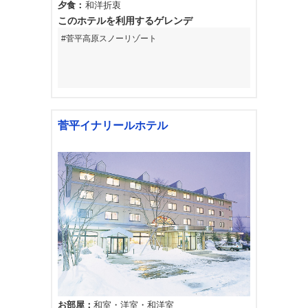
夕食
和洋折衷
このホテルを利用するゲレンデ
菅平高原スノーリゾート
菅平イナリールホテル
お部屋
和室
洋室
和洋室