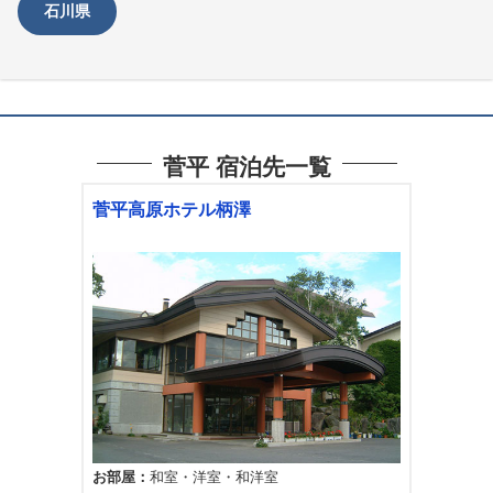
石川県
菅平 宿泊先一覧
菅平高原ホテル柄澤
お部屋
和室
洋室
和洋室