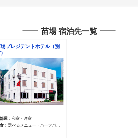
苗場 宿泊先一覧
苗場プレジデントホテル（別
館）
部屋
和室
洋室
食
選べるメニュー
ハーフバイ
キング＋2種類の鍋