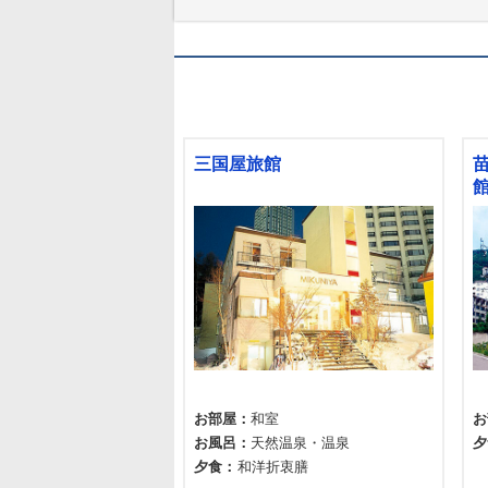
三国屋旅館
お部屋
和室
お
お風呂
天然温泉
温泉
夕
夕食
和洋折衷膳