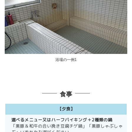
浴場の一例1
食事
【夕食】
選べるメニュー
ハーフバイキング＋2種類の鍋
「黒豚＆和牛の合い挽き豆腐チゲ鍋」「黒豚しゃぶしゃ