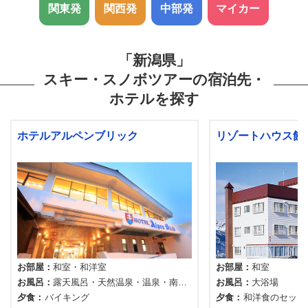
関東発
関西発
中部発
マイカー
「新潟県」
スキー・スノボツアーの宿泊先・
ホテルを探す
ホテルアルペンブリック
リゾートハウス飯
お部屋
和室
和洋室
お部屋
和室
お風呂
露天風呂
天然温泉
温泉
南地
お風呂
大浴場
獄谷温泉
夕食
バイキング
夕食
和洋食のセット