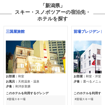
「新潟県」
スキー・スノボツアーの宿泊先・
ホテルを探す
三国屋旅館
苗場プレジデント
お部屋
和室
お部屋
和室
洋室
お風呂
天然温泉
温泉
夕食
選べるメニュー
＋2種類の鍋
夕食
和洋折衷膳
このホテルを利用するゲレンデ
このホテルを利用する
苗場スキー場
苗場スキー場