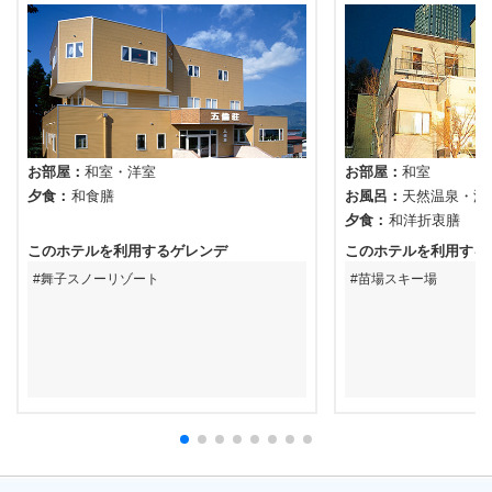
お部屋
和室
洋室
お部屋
和室
夕食
和食膳
お風呂
天然温泉
温
夕食
和洋折衷膳
このホテルを利用するゲレンデ
このホテルを利用する
舞子スノーリゾート
苗場スキー場