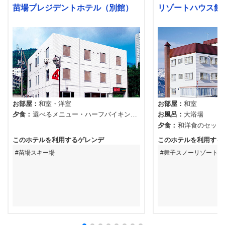
苗場プレジデントホテル（別館）
リゾートハウス飯
お部屋
和室
洋室
お部屋
和室
夕食
選べるメニュー
ハーフバイキング
お風呂
大浴場
＋2種類の鍋
夕食
和洋食のセット
このホテルを利用するゲレンデ
このホテルを利用する
苗場スキー場
舞子スノーリゾート