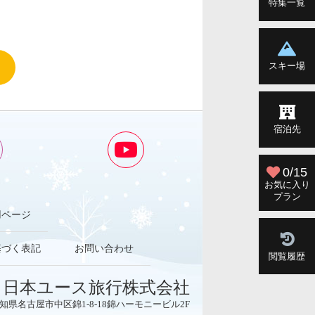
特集一覧
スキー場
宿泊先
0/15
お気に入り
プラン
用ページ
基づく表記
お問い合わせ
閲覧履歴
日本ユース旅行株式会社
3 愛知県名古屋市中区錦1-8-18錦ハーモニービル2F