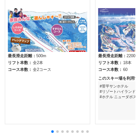
最長滑走距離
500m
最長滑走距離
2200m
リフト本数
全2本
リフト本数
18本
コース本数
全2コース
コース本数
60
このスキー場を利用す
菅平サンホテル
リゾートハイランド美
ホテル ニューダボス