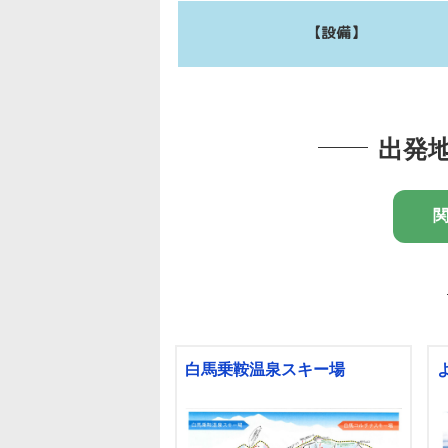
【設備】
出発
白馬乗鞍温泉スキー場