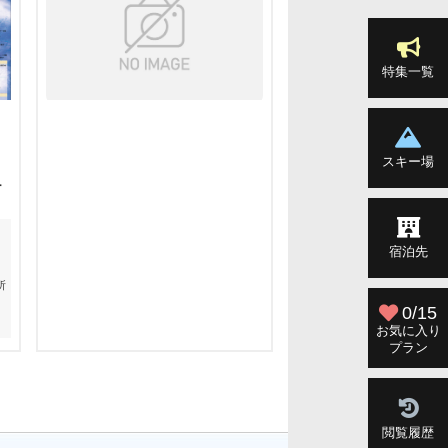
特集一覧
最長滑走距離
3300m
リフト本数
全9本
コース本数
全10コース
スキー場
テ
このスキー場を利用
ル
ホテル リゾートイン マ
宿泊先
ホテル グランジャム栂池
ステイフルハウスなかま
所
0/15
お気に入り
プラン
閲覧履歴