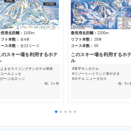
最長滑走距離
1100m
最長滑走距離
2200m
リフト本数
全4本
リフト本数
18本
コース本数
全13コース
コース本数
60
このスキー場を利用するホテ
このスキー場を利用するホ
ル
ル
よませライジングサンホテル明幸
菅平サンホテル
ユールニッセ
リゾートハイランド美やざき
ぴーぷるロッジ
ホテル ニューダボス
他、1ヶ所
他、5ヶ