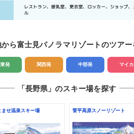
レストラン、授乳室、更衣室、ロッカー、ショップ、
ル
地から富士見パノラマリゾートのツアー
関東発
関西発
中部発
マイカ
「長野県」の
スキー場を探す
よませ温泉スキー場
菅平高原スノーリゾート