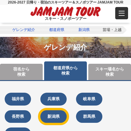
2026-2027 日帰り・宿泊のスキーツアー＆スノボツアー JAMJAM TOUR
スキー・スノボーツアー
ゲレンデ紹介
都道府県
新潟県
苗場・上越
ゲレンデ紹介
都道府県から
宿名から
スキー場名から
検索
検索
検索
福井県
兵庫県
岐阜県
長野県
新潟県
群馬県