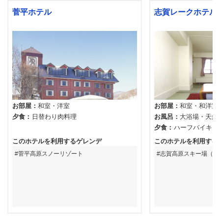
菅平ホテル
志賀レークホテル
お部屋
和室
洋室
お部屋
和室
和洋室
夕食
日替わり肉料理
お風呂
大浴場
天然
夕食
ハーフバイキン
このホテルを利用するゲレンデ
このホテルを利用する
菅平高原スノーリゾート
志賀高原スキー場（中