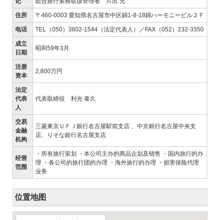
记
総合旅行業務取扱管理者 片出 充
住所
〒460-0003 愛知県名古屋市中区錦1-8-18錦ハーモニービル２Ｆ
电话
TEL（050）3802-1544（法定代表人）／FAX（052）232-3350
成立
昭和59年3月
日期
注册
2,800万円
资本
法定
代表
代表取締役 利光 泰久
人
交易
三菱東京ＵＦＪ銀行名古屋駅前支店 、中京銀行名古屋中央支
金融
店、りそな銀行名古屋支店
机构
・所有旅行策划 ・本公司主办的商品企划及销售 ・国内旅行的办
经营
理 ・各公司的旅行团的办理 ・海外旅行的办理 ・损害保险代理
范围
业务
位置地图