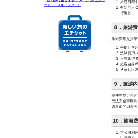
②
国内旅行傷害保険について（富士登山
旅游日程
ツアー・スキーツアー）
有陪同人
行退款 。
８．旅游费
旅游费用是指第
手提行李
洗涤费用､
只有希望
旅客自身
从家到出
９．旅游内
即使在签订合约
无法安全而顺利
该事由的因果关
10．旅游
本公司利