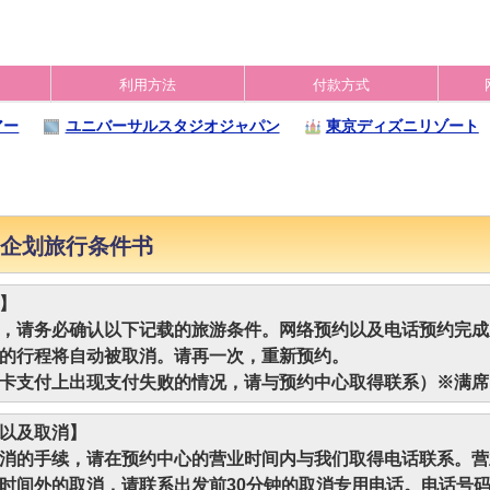
利用方法
付款方式
アー
ユニバーサルスタジオジャパン
東京ディズニリゾート
企划旅行条件书
】
，请务必确认以下记载的旅游条件。网络预约以及电话预约完成
的行程将自动被取消。请再一次，重新预约。
卡支付上出现支付失败的情况，请与预约中心取得联系）※满席
以及取消】
消的手续，请在预约中心的营业时间内与我们取得电话联系。营
时间外的取消，请联系出发前30分钟的取消专用电话。电话号