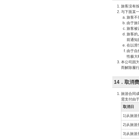
旅客没有
与下面某
旅客不
由于旅
旅客被
旅客的
前通知
在以滑
由于自
性极大
本公司因为
而解除履
14．取消
旅游合同
需支付由
取消日
1)从旅
2)从旅
3)从旅