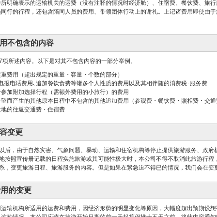
中所明确表示的运输机关的运费（没有注释的情况时经济舱）、住宿费、餐饮费、旅行
员同行的行程，还包含陪同人员的费用、带领团体行动上的谢礼。上记诸费用即使由于
用不包含的内容
7项所述内容。以下是对其不包含内容的一部分举例。
超重费用（超出规定的重量・容量・个数的部分）
电报电话费用､追加餐饮食费等诸多个人性质的费用以及其相伴随的消费税･服务费
者参加附加选择行程（需额外费用的小旅行）的费用
希望而产生的其他原本日程中不包含的其他追加费用（参观费・餐饮费・照相费・交通
发地的往返交通费・住宿费
容变更
以后，由于自然灾害、气象问题、暴动、运输和住宿机构等停止提供旅游服务、政府
地按照宣传册记载的日程实施旅游或其可能性极大时，本公司不得不取消此旅游行程
系，变更旅游日程、旅游服务的内容。但是如果在紧急迫不得已的情况，我们会在变
费用的变更
用运输机构所适用的运费和费用，因经济形势的明显变化等原因，大幅度超出预期设想