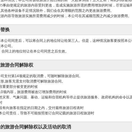
。这种情况，本公司应该在旅游开始日期的前一天起算倒推十五天之前，将此内容通知
項の事由使规定的旅游内容受到更改，造成实施旅游所需的费用增加的时候，尽管运输
及其他各种设备不足情况除外，我们会在其增额的范围之内更改旅游费用。
旅游内容导致旅游实施所需费用减少的时候，本公司在其减额范围之内减少旅游费用。
的替换
得本公司同意后，可以将合同上的地位转让给第三人。但是，这种情况旅客要按照本公
交本公司。
中，合同上的地位转让在本公司同意之后生效。
的旅游合同解除权
公司支付第14项规定的取消费，可随时解除旅游合同。
情形,旅客无需支付取消费可解除旅游合同。
容重要部分被变更的时候
10项内容，旅游费用被改订增加费用的时候
然灾害、气象问题、暴动、运输和住宿机构等停止提供旅游服务、政府机构的命令以
时
没有向旅客在指定的日期之内，交付最终旅游日程表时
本公司责任，导致不可能按照签订合同记载的旅游日程旅游时
司的旅游合同解除权以及活动的取消