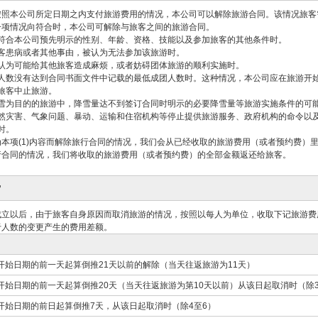
按照本公司所定日期之内支付旅游费用的情况，本公司可以解除旅游合同。该情况旅客
一项情况向符合时，本公司可解除与旅客之间的旅游合同。
符合本公司预先明示的性别、年龄、资格、技能以及参加旅客的其他条件时。
客患病或者其他事由，被认为无法参加该旅游时。
认为可能给其他旅客造成麻烦，或者妨碍团体旅游的顺利实施时。
人数没有达到合同书面文件中记载的最低成团人数时。这种情况，本公司应在旅游开始
旅客中止旅游。
雪为目的的旅游中，降雪量达不到签订合同时明示的必要降雪量等旅游实施条件的可
然灾害、气象问题、暴动、运输和住宿机构等停止提供旅游服务、政府机构的命令以
时。
本项(1)内容而解除旅行合同的情况，我们会从已经收取的旅游费用（或者预约费）里
行合同的情况，我们将收取的旅游费用（或者预约费）的全部金额返还给旅客。
费
成立以后，由于旅客自身原因而取消旅游的情况，按照以每人为单位，收取下记旅游费
于人数的变更产生的费用差额。
游开始日期的前一天起算倒推21天以前的解除（当天往返旅游为11天）
游开始日期的前一天起算倒推20天（当天往返旅游为第10天以前）从该日起取消时（除3
游开始日期的前日起算倒推7天，从该日起取消时（除4至6）