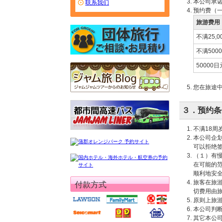
本公司承
联系我们
预约费（
旅游费用
不满25,0
不满500
50000
您在旅途
３．预约条
不满18
本公司企
可以拒绝
（１）有
在可能的
顺利地安
旅客在旅
付款方式
切费用由
原则上旅
本公司判
其它本公