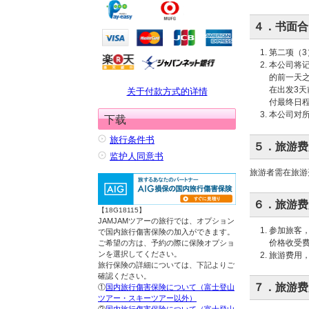
４．书面合
第二项（
本公司将
的前一天
在出发3
关于付款方式的详情
付最终日
本公司对所
下载
旅行条件书
５．旅游费
监护人同意书
旅游者需在旅游
６．旅游费
【18G18115】
JAMJAMツアーの旅行では、オプション
参加旅客，
で国内旅行傷害保険の加入ができます。
价格收受
ご希望の方は、予約の際に保険オプショ
ンを選択してください。
旅游费用
旅行保険の詳細については、下記よりご
確認ください。
７．旅游费
①
国内旅行傷害保険について（富士登山
ツアー・スキーツアー以外）