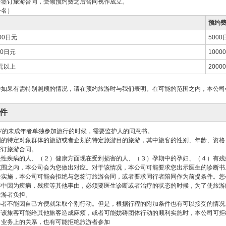
诺签订旅游合同，受领预约费之后合同视作成立。
一名）
预约
00日元
5000
00日元
1000
日元以上
2000
中如果有需特别照顾的情况，请在预约旅游时与我们表明。在可能的范围之内，本公司
件
周岁的未成年者单独参加旅行的时候，需要监护人的同意书。
划的特定对象群体的旅游或者企划的特定旅游目的旅游，其中旅客的性别、年龄、资格
签订旅游合同。
慢性疾病的人、（２）健康方面现在受到损害的人、（３）孕期中的孕妇、（４）有残
范围之内，本公司会为您做出对应。对于该情况，本公司可能要求您出示医生的诊断书
全实施，本公司可能会拒绝与您签订旅游合同，或者要求同行者陪同作为前提条件。您
游中因为疾病，残疾等其他事由，必须要医生诊断或者治疗的状态的时候，为了使旅游
旅游者负担。
游者不能因自己方便就采取个别行动。但是，根据行程的附加条件也有可以接受的情况
断该旅客可能给其他旅客造成麻烦，或者可能妨碍团体行动的顺利实施时，本公司可拒
司业务上的关系，也有可能拒绝旅游者参加