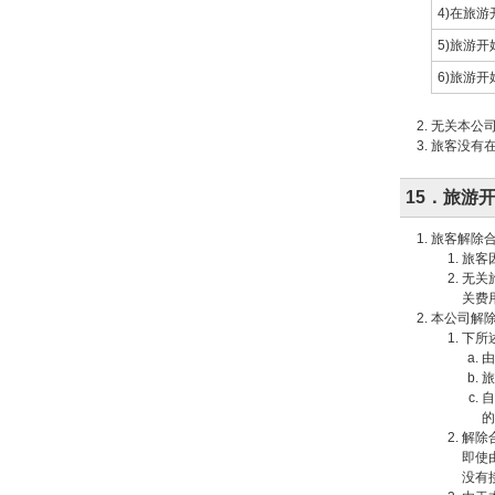
4)在旅
5)旅游
6)旅游
无关本公
旅客没有
15．旅游
旅客解除
旅客
无关
关费
本公司解
下所
由
旅
自
的
解除
即使
没有