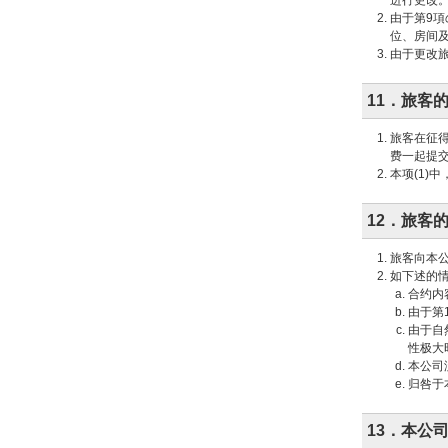
进行更改
由于第9
位、房间
由于更改
11．旅客
旅客在征
费一起提
本项(1)
12．旅客
旅客向本
如下述的
合约内
由于第
由于自
性极大
本公司
归咎于
13．本公