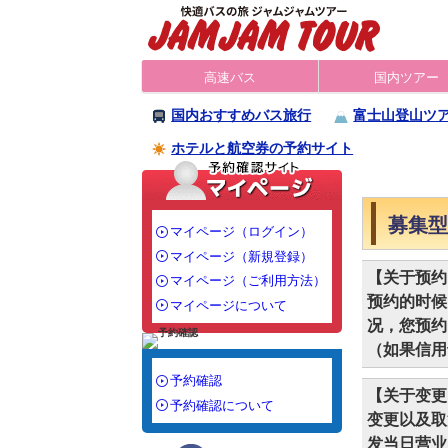
高速バス
国内ツアー
国内おすすめバス旅行
富士山登山ツ
ホテルと航空券の予約サイト
募集型
マイページ（ログイン）
マイページ（新規登録）
【关于预约
マイページ（ご利用方法）
预约的时候
マイページについて
况，您预约
（如果信用
予約確認
【关于变更
予約確認について
变更以及取
发当日营业