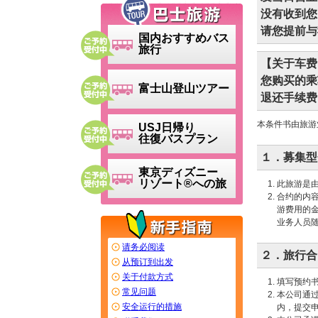
没有收到您
请您提前与
国内おすすめバス
旅行
【关于车费
您购买的乘
富士山登山ツアー
退还手续费
本条件书由旅游
USJ日帰り
往復バスプラン
１．募集型
東京ディズニー
リゾート®への旅
此旅游是由
合约的内
游费用的
业务人员
请务必阅读
２．旅行合
从预订到出发
关于付款方式
填写预约
常见问题
本公司通
安全运行的措施
内，提交