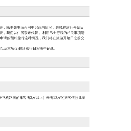
表，除事先书面合同中记载的情况，最晚在旅行开始日
表，我们以住宿票来代替 。利用巴士行程的相关事项请
内申请的预约旅行这种情况，我们将在旅游开始日之前交
以及本项(2)最终旅行日程表中记载。
坐飞机路线的旅客满3岁以上）未满12岁的旅客依照儿童