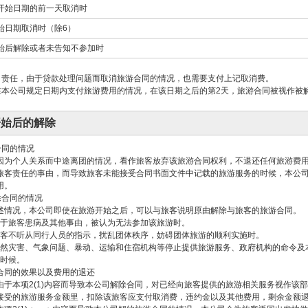
游开始日期的前一天取消时
开始日期取消时（除6）
开始后解除或者未告知不参加时
司责任，由于贷款处理问题而取消旅游合同的情况，也需要支付上记取消费。
在本公司规定日期内支付旅游费用的情况，在该日期之后的第2天，旅游合同被视作被解
开始后的解除
合同的情况
因为个人关系而中途离团的情况，看作旅客放弃该旅游合同权利，不退还任何旅游费
旅客责任的事由，而导致旅客未能接受合同书面文件中记载的旅游服务的时候，本公
用。
除合同的情况
述情况，本公司即使在旅游开始之后，可以与旅客说明原由解除与旅客的旅游合同。
于旅客患病及其他事由，被认为无法参加该旅游时。
客不听从同行人员的指示，扰乱团体秩序，妨碍团体旅游的顺利实施时。
然灾害、气象问题、暴动、运输和住宿机构等停止提供旅游服务、政府机构的命令及
时候。
合同的效果以及费用的退还
由于本项2(1)内容而导致本公司解除合同，对已经向旅客提供的旅游相关服务视作该
接受的旅游服务金额里，扣除该旅客应支付取消费，违约金以及其他费用，剩余金额