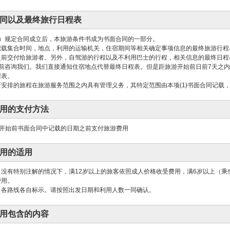
同以及最终旅行日程表
3）规定合同成立后，本旅游条件书成为书面合同的一部分。
记载集合时间，地点，利用的运输机关，住宿期间等相关确定事项信息的最终旅游行程
之前交付给旅游者。另外，自驾游的行程以及不利用巴士的行程，相关信息的最终日程
天前咨询我们。我们直接通知住宿地点代替最终日程表。但是距旅游开始前日前7天之
程表。
安排的旅程在旅游服务范围之内具有管理义务，其特定范围由本项(1)书面合同记载，
用的支付方法
开始前书面合同中记载的日期之前支付旅游费用
用的适用
没有特别注解的情况下，满12岁以上的旅客依照成人价格收受费用，满6岁以上（乘
费用。
，各路线各自标示。请按照出发日期和利用人数一同确认。
用包含的内容