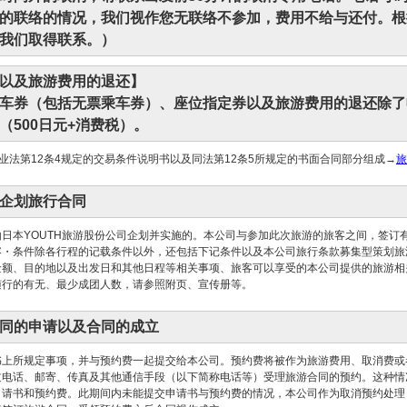
的联络的情况，我们视作您无联络不参加，费用不给与还付。根
我们取得联系。）
以及旅游费用的退还】
车券（包括无票乘车券）、座位指定券以及旅游费用的退还除了
（500日元+消费税）。
业法第12条4规定的交易条件说明书以及同法第12条5所规定的书面合同部分组成→
旅
企划旅行合同
日本YOUTH旅游股份公司企划并实施的。本公司与参加此次旅游的旅客之间，签订
容・条件除各行程的记载条件以外，还包括下记条件以及本公司旅行条款募集型策划旅
金额、目的地以及出发日和其他日程等相关事项、旅客可以享受的本公司提供的旅游相
随行的有无、最少成团人数，请参照附页、宣传册等。
同的申请以及合同的成立
书上所规定事项，并与预约费一起提交给本公司。预约费将被作为旅游费用、取消费或
过电话、邮寄、传真及其他通信手段（以下简称电话等）受理旅游合同的预约。这种情
申请书和预约费。此期间内未能提交申请书与预约费的情况，本公司作为取消预约处理