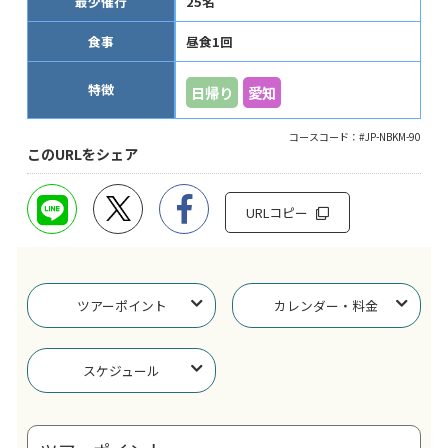
最少催行
25名
食事
昼食1回
特徴
日帰り
愛知
コースコード：#JP-NBKM-90
このURLをシェア
URLコピー
ツアーポイント
カレンダー・料金
スケジュール