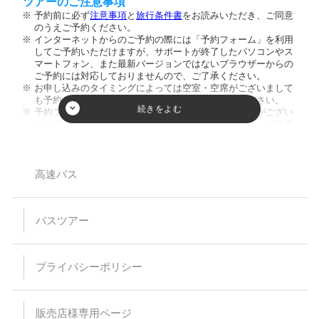
ツアーのご注意事項
予約前に必ず
注意事項
と
旅行条件書
をお読みいただき、ご同意
のうえご予約ください。
インターネットからのご予約の際には「予約フォーム」を利用
してご予約いただけますが、サポートが終了したパソコンやス
マートフォン、また最新バージョンではないブラウザーからの
ご予約には対応しておりませんので、ご了承ください。
お申し込みのタイミングによっては空室・空席がございまして
も予約が成立しない場合がございますのでご了承ください。
予約フォーム内の人数欄に幼児のお客様の人数入力枠がござい
ますが、ご入力頂きましてもご人数に反映致しません。ご注意
ください。又、お席を利用されない膝の上のお客様のご乗車は
お断りしております。
小学生以下のご参加は保護者同伴のみとさせて頂いておりま
す。
高速バス
【バスプランについて】
安全運行上、バス乗車における幼児等の無賃扱いはお断りして
バスツアー
います。当日、集合場所にお越しなられても、お断りさせてい
ただく場合がありますのでご注意ください。
乗車・下車場所は事前予約が必要です。（予約のない乗下車地
は通過いたします）
プライバシーポリシー
乳児（0～1歳）の方はバス乗車中のシートベルト着用が困難な
為、お申込みはご遠慮ください。
予約時の集客状況によりご希望の乗下車地をお取りすることが
出来なくなる場合があります。
販売店様専用ページ
スタンダードバスご利用の際、最後席が5列となる場合があり