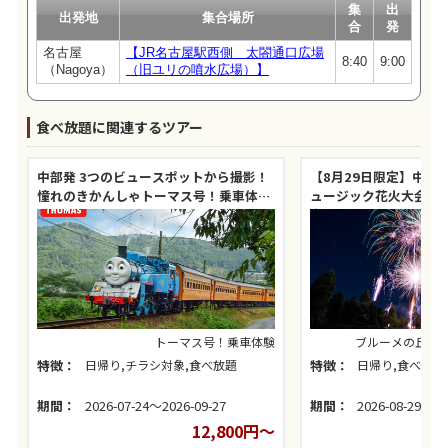
集
出
出発地
集合場所
合
発
名古屋
【JR名古屋駅西側 太閤通口広場
8:40
9:00
（Nagoya）
（旧ユリの噴水広場）】
食べ放題に関連するツアー
中部発 3つのビュースポットから撮影！
【8月29日限定】中部
憧れのきかんしゃトーマス号！乗車体
ュージック花火大会と2
験！
定！牛食べ放題！
トーマス号！乗車体験
ブルーメの丘ミ
特徴：
日帰り,チラシ対象,食べ放題
特徴：
日帰り,食べ放題
期間：
2026-07-24～2026-09-27
期間：
2026-08-29～20
12,800円～