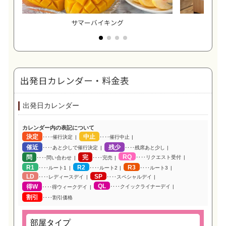
サマーバイキング
三井
出発日カレンダー・料金表
出発日カレンダー
カレンダー内の表記について
決定
中止
‥‥催行決定
‥‥催行中止
催近
残少
‥‥あと少しで催行決定
‥‥残席あと少し
RQ
問
完
‥‥リクエスト受付
‥‥問い合わせ
‥‥完売
R1
R2
R3
‥‥ルート1
‥‥ルート2
‥‥ルート3
LD
SP
‥‥レディースデイ
‥‥スペシャルデイ
QL
得W
‥‥クイックライナーデイ
‥‥得ウィークデイ
割引
‥‥割引価格