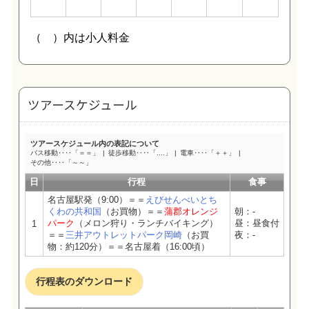
ツアースケジュール
ツアースケジュール内の表記について
バス移動‥‥「＝＝」
徒歩移動‥‥「....」
電車‥‥「＋＋」
その他‥‥「～～」
日
行程
食事
名古屋駅発（9:00）＝＝
えびせんべいとち
くわの共和国
（お買物）＝＝
蒲郡オレンジ
朝：-
パーク
（メロン狩り・ランチバイキング）
昼：昼食付
1
＝＝
三井アウトレットパーク岡崎
（お買
夜：-
物：約120分）＝＝名古屋着（16:00頃）
行程表のダウンロード