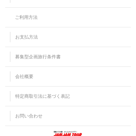
ますが、通常席と同等の扱いとなります。
バスの乗車運賃は予告なく変更になる場合があります。予約受
付後または旅行代金をお支払い頂いた後に運賃が変更された場
ご利用方法
合でも差額の徴収及び払い戻しはありません。
バスは定刻に出発致します。事前にご連絡頂いた場合でもお待
ちすることは出来ません。停留所または集合場所に時間までに
お見えにならない場合でもバス乗務員及び受付係員からのご連
お支払方法
絡は致しません。
受付場所と乗車場所が異なる場合があります。その場合は集合
場所にて停留所の案内を致します。尚、受付を済ませた後でも
乗車場所にいらっしゃらない場合、バスはお待ちすることは出
募集型企画旅行条件書
来ません。
悪天候・道路状況により到着時間が前後する場合がございます
ので、予めご了承ください。
会社概要
バスの運行・到着時間はあくまでも目安ですので、交通事情に
より予定通り運行できない場合がございます。また、その為に
生じたタクシー、宿泊施設、食事等の提供、返金等には応じら
れませんので予めご了承ください。
特定商取引法に基づく表記
出発日当日の乗下車地の変更はできません。
バスのトランクに預けれる荷物は三辺（タテ・ヨコ・高さ）の
合計が120cm以内で、お一人様1個までとさせて頂きます。折
りたたみ自転車などの大きな荷物、ペット等はお断りしていま
お問い合わせ
すのでご注意ください。また、楽器等、貴重品、壊れ物をトラ
ンクに入れることは出来ません。
手荷物、貴重品は十分注意ください。万一紛失、盗難等がござ
いましても当社では責任を負いかねますのでご了承ください。