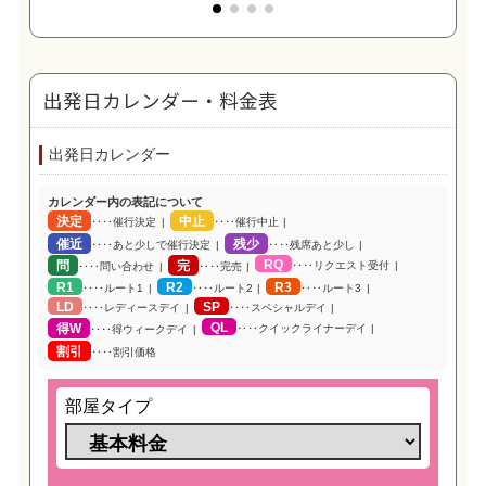
出発日カレンダー・料金表
出発日カレンダー
カレンダー内の表記について
決定
中止
‥‥催行決定
‥‥催行中止
催近
残少
‥‥あと少しで催行決定
‥‥残席あと少し
RQ
問
完
‥‥リクエスト受付
‥‥問い合わせ
‥‥完売
R1
R2
R3
‥‥ルート1
‥‥ルート2
‥‥ルート3
LD
SP
‥‥レディースデイ
‥‥スペシャルデイ
QL
得W
‥‥クイックライナーデイ
‥‥得ウィークデイ
割引
‥‥割引価格