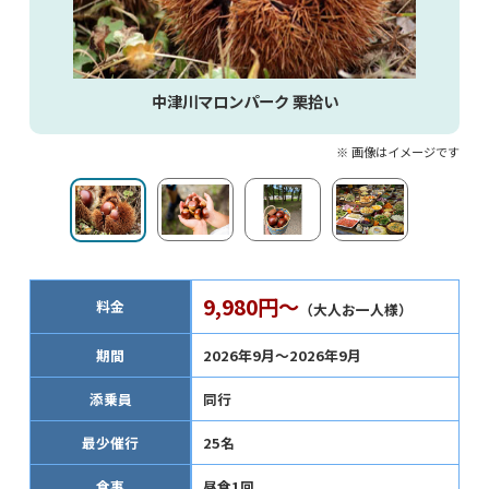
中津川マロンパーク 栗拾い
※ 画像はイメージです
9,980円～
料金
（大人お一人様）
期間
2026年9月～2026年9月
添乗員
同行
最少催行
25名
食事
昼食1回