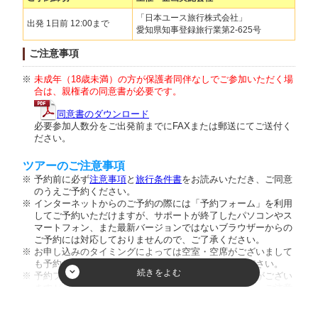
「日本ユース旅行株式会社」
出発 1日前 12:00まで
愛知県知事登録旅行業第2-625号
ご注意事項
未成年（18歳未満）の方が保護者同伴なしでご参加いただく場
合は、親権者の同意書が必要です。
同意書のダウンロード
必要参加人数分をご出発前までにFAXまたは郵送にてご送付く
ださい。
ツアーのご注意事項
予約前に必ず
注意事項
と
旅行条件書
をお読みいただき、ご同意
のうえご予約ください。
インターネットからのご予約の際には「予約フォーム」を利用
してご予約いただけますが、サポートが終了したパソコンやス
マートフォン、また最新バージョンではないブラウザーからの
ご予約には対応しておりませんので、ご了承ください。
お申し込みのタイミングによっては空室・空席がございまして
も予約が成立しない場合がございますのでご了承ください。
予約フォーム内の人数欄に幼児のお客様の人数入力枠がござい
ますが、ご入力頂きましてもご人数に反映致しません。ご注意
ください。又、お席を利用されない膝の上のお客様のご乗車は
お断りしております。