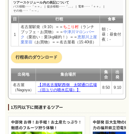
ツアースケジュール内の表記について
バス移動‥‥「＝＝」
徒歩移動‥‥「....」
電車‥‥「＋＋」
その他‥‥「～～」
日
行程
食事
名古屋駅発（9:10）＝＝
ちこり村
（ランチ
朝：-
ブッフェ・お買物）＝＝
中津川マロンパー
昼：昼食付
1
ク
（栗拾い：栗1kg確約！）＝＝
恵那川上屋
夜：-
栗里宿
（お買物）＝＝名古屋着（15:40頃）
行程表のダウンロード
集
出
出発地
集合場所
合
発
名古屋
【JR名古屋駅西側 太閤通口広場
8:50
9:10
（Nagoya）
（旧ユリの噴水広場）】
1万円以下に関連するツアー
中部発 お得！お手軽！お土産たっぷり！
中部発 巨大生物のロマ
魅惑のフルーツ狩り体験！
力の福井県立恐竜博物