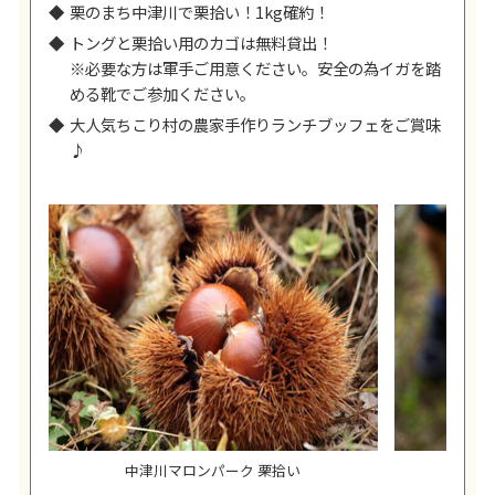
栗のまち中津川で栗拾い！1kg確約！
トングと栗拾い用のカゴは無料貸出！
※必要な方は軍手ご用意ください。安全の為イガを踏
める靴でご参加ください。
大人気ちこり村の農家手作りランチブッフェをご賞味
♪
中津川マロンパーク 栗拾い
中