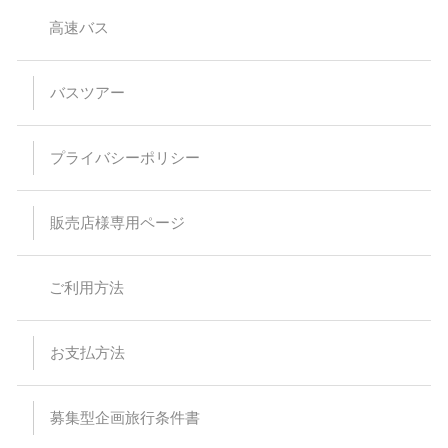
小学生以下のご参加は保護者同伴のみとさせて頂いておりま
す。
高速バス
【バスプランについて】
安全運行上、バス乗車における幼児等の無賃扱いはお断りして
バスツアー
います。当日、集合場所にお越しなられても、お断りさせてい
ただく場合がありますのでご注意ください。
乗車・下車場所は事前予約が必要です。（予約のない乗下車地
は通過いたします）
プライバシーポリシー
乳児（0～1歳）の方はバス乗車中のシートベルト着用が困難な
為、お申込みはご遠慮ください。
予約時の集客状況によりご希望の乗下車地をお取りすることが
出来なくなる場合があります。
販売店様専用ページ
特に記載のない限り、バス車内にトイレはついておりません。
スタンダードバスご利用の際、最後席が5列となる場合があり
ますが、通常席と同等の扱いとなります。
バスの乗車運賃は予告なく変更になる場合があります。予約受
ご利用方法
付後または旅行代金をお支払い頂いた後に運賃が変更された場
合でも差額の徴収及び払い戻しはありません。
バスは定刻に出発致します。事前にご連絡頂いた場合でもお待
ちすることは出来ません。停留所または集合場所に時間までに
お支払方法
お見えにならない場合でもバス乗務員及び受付係員からのご連
絡は致しません。
受付場所と乗車場所が異なる場合があります。その場合は集合
場所にて停留所の案内を致します。尚、受付を済ませた後でも
募集型企画旅行条件書
乗車場所にいらっしゃらない場合、バスはお待ちすることは出