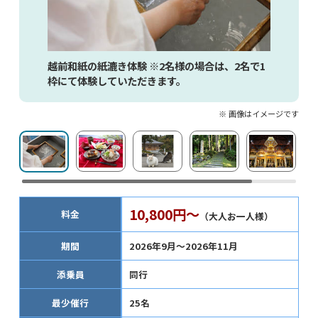
越前和紙の紙漉き体験 ※2名様の場合は、2名で1
枠にて体験していただきます。
※ 画像はイメージです
10,800円～
料金
（大人お一人様）
期間
2026年9月～2026年11月
添乗員
同行
最少催行
25名