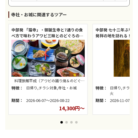
寺社・お城に関連するツアー
中部発 「猫寺」・御誕生寺と7通りの食
中部発 七十二年ぶりの
べ方で味わうアワビ三昧とのどぐろの昼
発祥の地を訪れる！豊
食！
別参拝と豊橋三河手筒
料理旅館平成（アワビの踊り焼＆のどぐろ
の昼食）
特徴：
日帰り,チラシ対象,寺社・お城
特徴：
日帰り,チラシ対
火
期間：
2026-06-07～2026-08-22
期間：
2026-11-07～20
14,300円～