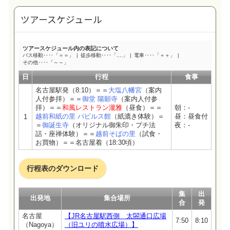
ツアースケジュール
ツアースケジュール内の表記について
バス移動‥‥「＝＝」
徒歩移動‥‥「....」
電車‥‥「＋＋」
その他‥‥「～～」
日
行程
食事
名古屋駅発（8:10）＝＝
大塩八幡宮
（案内
人付参拝）＝＝
御堂 陽願寺
（案内人付参
拝）＝＝
和風レストラン瀧雅
（昼食）＝＝
朝：-
越前和紙の里 パピルス館
（紙漉き体験）＝
昼：昼食付
1
＝
御誕生寺
（オリジナル御朱印・プチ法
夜：-
話・座禅体験）＝＝
越前そばの里
（試食・
お買物）＝＝名古屋着（18:30頃）
行程表のダウンロード
集
出
出発地
集合場所
合
発
名古屋
【JR名古屋駅西側 太閤通口広場
7:50
8:10
（Nagoya）
（旧ユリの噴水広場）】