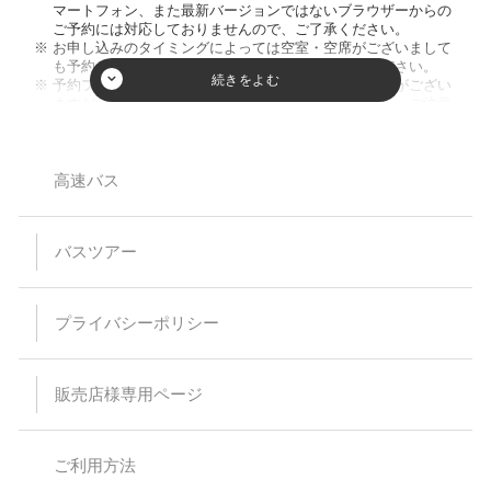
マートフォン、また最新バージョンではないブラウザーからの
ご予約には対応しておりませんので、ご了承ください。
お申し込みのタイミングによっては空室・空席がございまして
も予約が成立しない場合がございますのでご了承ください。
予約フォーム内の人数欄に幼児のお客様の人数入力枠がござい
ますが、ご入力頂きましてもご人数に反映致しません。ご注意
ください。又、お席を利用されない膝の上のお客様のご乗車は
お断りしております。
小学生以下のご参加は保護者同伴のみとさせて頂いておりま
す。
高速バス
【バスプランについて】
安全運行上、バス乗車における幼児等の無賃扱いはお断りして
バスツアー
います。当日、集合場所にお越しなられても、お断りさせてい
ただく場合がありますのでご注意ください。
乗車・下車場所は事前予約が必要です。（予約のない乗下車地
は通過いたします）
プライバシーポリシー
乳児（0～1歳）の方はバス乗車中のシートベルト着用が困難な
為、お申込みはご遠慮ください。
予約時の集客状況によりご希望の乗下車地をお取りすることが
出来なくなる場合があります。
販売店様専用ページ
特に記載のない限り、バス車内にトイレはついておりません。
スタンダードバスご利用の際、最後席が5列となる場合があり
ますが、通常席と同等の扱いとなります。
バスの乗車運賃は予告なく変更になる場合があります。予約受
ご利用方法
付後または旅行代金をお支払い頂いた後に運賃が変更された場