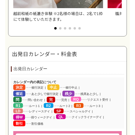
越前和紙の紙漉き体験 ※2名様の場合は、2名で1枠
福井名物お
にて体験していただきます。
出発日カレンダー・料金表
出発日カレンダー
カレンダー内の表記について
決定
中止
‥‥催行決定
‥‥催行中止
催近
残少
‥‥あと少しで催行決定
‥‥残席あと少し
RQ
問
完
‥‥リクエスト受付
‥‥問い合わせ
‥‥完売
R1
R2
R3
‥‥ルート1
‥‥ルート2
‥‥ルート3
LD
SP
‥‥レディースデイ
‥‥スペシャルデイ
QL
得W
‥‥クイックライナーデイ
‥‥得ウィークデイ
割引
‥‥割引価格