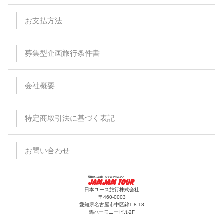
合でも差額の徴収及び払い戻しはありません。
バスは定刻に出発致します。事前にご連絡頂いた場合でもお待
ちすることは出来ません。停留所または集合場所に時間までに
お支払方法
お見えにならない場合でもバス乗務員及び受付係員からのご連
絡は致しません。
受付場所と乗車場所が異なる場合があります。その場合は集合
場所にて停留所の案内を致します。尚、受付を済ませた後でも
募集型企画旅行条件書
乗車場所にいらっしゃらない場合、バスはお待ちすることは出
来ません。
悪天候・道路状況により到着時間が前後する場合がございます
会社概要
ので、予めご了承ください。
バスの運行・到着時間はあくまでも目安ですので、交通事情に
より予定通り運行できない場合がございます。また、その為に
生じたタクシー、宿泊施設、食事等の提供、返金等には応じら
特定商取引法に基づく表記
れませんので予めご了承ください。
出発日当日の乗下車地の変更はできません。
バスのトランクに預けれる荷物は三辺（タテ・ヨコ・高さ）の
合計が120cm以内で、お一人様1個までとさせて頂きます。折
お問い合わせ
りたたみ自転車などの大きな荷物、ペット等はお断りしていま
すのでご注意ください。また、楽器等、貴重品、壊れ物をトラ
ンクに入れることは出来ません。
手荷物、貴重品は十分注意ください。万一紛失、盗難等がござ
いましても当社では責任を負いかねますのでご了承ください。
日本ユース旅行株式会社
車内にてハンバーガーなど匂いが強い食べ物の持込及び飲食は
〒460-0003
出来ません。
愛知県名古屋市中区錦1-8-18
錦ハーモニービル2F
バス車内は全席禁煙となっておりますのでご協力お願いしま
す。