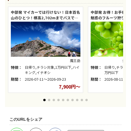
中部発 マイカーでは行けない！日本百名
中部発 お得！お手軽！
山のひとつ！標高2,702mまでバスで行
魅惑のフルーツ狩り体
けちゃう！乗鞍スカイラインと乗鞍岳！
魔王岳
シャ
特徴：
日帰り,チラシ対象,1万円以下,ハイ
特徴：
日帰り,チラシ対
キング,イチオシ
万円以下
期間：
2026-07-11～2026-09-23
期間：
2026-08-11～20
7,900円～
このURLをシェア