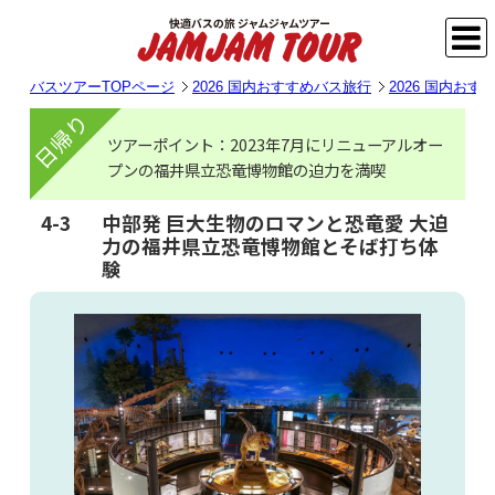
バスツアーTOPページ
2026 国内おすすめバス旅行
2026 国内お
日帰り
ツアーポイント：2023年7月にリニューアルオー
プンの福井県立恐竜博物館の迫力を満喫
4-3
中部発 巨大生物のロマンと恐竜愛 大迫
力の福井県立恐竜博物館とそば打ち体
験