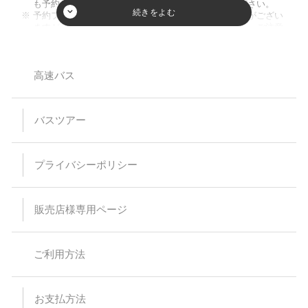
も予約が成立しない場合がございますのでご了承ください。
予約フォーム内の人数欄に幼児のお客様の人数入力枠がござい
ますが、ご入力頂きましてもご人数に反映致しません。ご注意
ください。又、お席を利用されない膝の上のお客様のご乗車は
お断りしております。
小学生以下のご参加は保護者同伴のみとさせて頂いておりま
す。
高速バス
【バスプランについて】
安全運行上、バス乗車における幼児等の無賃扱いはお断りして
バスツアー
います。当日、集合場所にお越しなられても、お断りさせてい
ただく場合がありますのでご注意ください。
乗車・下車場所は事前予約が必要です。（予約のない乗下車地
は通過いたします）
プライバシーポリシー
乳児（0～1歳）の方はバス乗車中のシートベルト着用が困難な
為、お申込みはご遠慮ください。
予約時の集客状況によりご希望の乗下車地をお取りすることが
出来なくなる場合があります。
販売店様専用ページ
スタンダードバスご利用の際、最後席が5列となる場合があり
ますが、通常席と同等の扱いとなります。
バスの乗車運賃は予告なく変更になる場合があります。予約受
付後または旅行代金をお支払い頂いた後に運賃が変更された場
ご利用方法
合でも差額の徴収及び払い戻しはありません。
バスは定刻に出発致します。事前にご連絡頂いた場合でもお待
ちすることは出来ません。停留所または集合場所に時間までに
お見えにならない場合でもバス乗務員及び受付係員からのご連
お支払方法
絡は致しません。