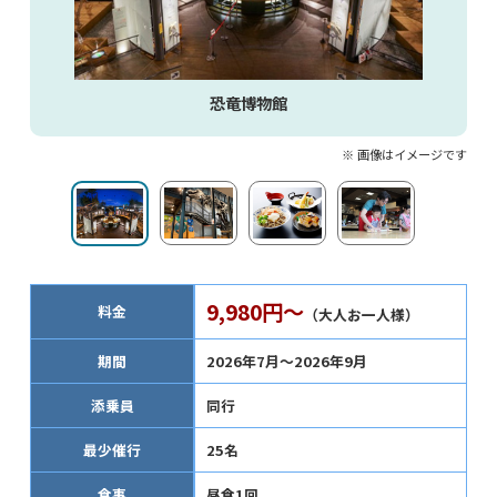
恐竜博物館
※ 画像はイメージです
9,980円～
料金
（大人お一人様）
期間
2026年7月～2026年9月
添乗員
同行
最少催行
25名
食事
昼食1回