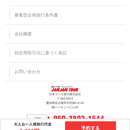
受付場所と乗車場所が異なる場合があります。その場合は集合
場所にて停留所の案内を致します。尚、受付を済ませた後でも
乗車場所にいらっしゃらない場合、バスはお待ちすることは出
募集型企画旅行条件書
来ません。
悪天候・道路状況により到着時間が前後する場合がございます
ので、予めご了承ください。
会社概要
バスの運行・到着時間はあくまでも目安ですので、交通事情に
より予定通り運行できない場合がございます。また、その為に
生じたタクシー、宿泊施設、食事等の提供、返金等には応じら
れませんので予めご了承ください。
特定商取引法に基づく表記
出発日当日の乗下車地の変更はできません。
バスのトランクに預けれる荷物は三辺（タテ・ヨコ・高さ）の
合計が120cm以内で、お一人様1個までとさせて頂きます。折
りたたみ自転車などの大きな荷物、ペット等はお断りしていま
お問い合わせ
すのでご注意ください。また、楽器等、貴重品、壊れ物をトラ
ンクに入れることは出来ません。
手荷物、貴重品は十分注意ください。万一紛失、盗難等がござ
いましても当社では責任を負いかねますのでご了承ください。
車内にてハンバーガーなど匂いが強い食べ物の持込及び飲食は
日本ユース旅行株式会社
出来ません。
〒460-0003
バス車内は全席禁煙となっておりますのでご協力お願いしま
愛知県名古屋市中区錦1-8-18
錦ハーモニービル2F
す。
他のお客様に対しての迷惑行為（暴言、泥酔など）と判断した
場合は乗車をお断りする場合があります。又それに関する返金
も応じられません。
大人お一人様旅行代金
予約する
道路交通法改正により、バス乗車中のシートベルト着用が義務