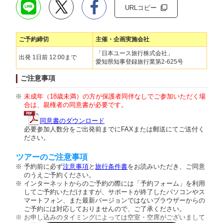
URLコピー
ご予約締切
主催・企画実施会社
「日本ユース旅行株式会社」
出発 1日前 12:00まで
愛知県知事登録旅行業第2-625号
ご注意事項
未成年（18歳未満）の方が保護者同伴なしでご参加いただく場
合は、親権者の同意書が必要です。
同意書のダウンロード
必要参加人数分をご出発前までにFAXまたは郵送にてご送付く
ださい。
ツアーのご注意事項
予約前に必ず
注意事項
と
旅行条件書
をお読みいただき、ご同意
のうえご予約ください。
インターネットからのご予約の際には「予約フォーム」を利用
してご予約いただけますが、サポートが終了したパソコンやス
マートフォン、また最新バージョンではないブラウザーからの
ご予約には対応しておりませんので、ご了承ください。
お申し込みのタイミングによっては空室・空席がございまして