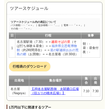
ツアースケジュール
ツアースケジュール内の表記について
バス移動‥‥「＝＝」
徒歩移動‥‥「....」
電車‥‥「＋＋」
その他‥‥「～～」
日
行程
食事
名古屋駅発（7:30）＝＝
越前そばの里
（そ
朝：-
ば打ち体験＆昼食）＝＝
福井県立恐竜博物
昼：昼食付
1
館
（約2時間滞在）＝＝
道の駅越前おおの荒
夜：-
島の郷
（お買物）＝＝名古屋着（18:30頃）
行程表のダウンロード
集
出
出発地
集合場所
合
発
名古屋
【JR名古屋駅西側 太閤通口広場
7:10
7:30
（Nagoya）
（旧ユリの噴水広場）】
1万円以下に関連するツアー