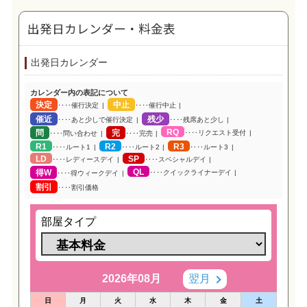
出発日カレンダー・料金表
出発日カレンダー
カレンダー内の表記について
決定
中止
‥‥催行決定
‥‥催行中止
催近
残少
‥‥あと少しで催行決定
‥‥残席あと少し
RQ
問
完
‥‥リクエスト受付
‥‥問い合わせ
‥‥完売
R1
R2
R3
‥‥ルート1
‥‥ルート2
‥‥ルート3
LD
SP
‥‥レディースデイ
‥‥スペシャルデイ
QL
得W
‥‥クイックライナーデイ
‥‥得ウィークデイ
割引
‥‥割引価格