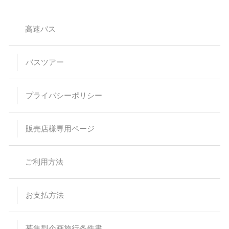
ください。又、お席を利用されない膝の上のお客様のご乗車は
お断りしております。
小学生以下のご参加は保護者同伴のみとさせて頂いておりま
す。
高速バス
【バスプランについて】
安全運行上、バス乗車における幼児等の無賃扱いはお断りして
バスツアー
います。当日、集合場所にお越しなられても、お断りさせてい
ただく場合がありますのでご注意ください。
乗車・下車場所は事前予約が必要です。（予約のない乗下車地
は通過いたします）
プライバシーポリシー
乳児（0～1歳）の方はバス乗車中のシートベルト着用が困難な
為、お申込みはご遠慮ください。
予約時の集客状況によりご希望の乗下車地をお取りすることが
出来なくなる場合があります。
販売店様専用ページ
特に記載のない限り、バス車内にトイレはついておりません。
スタンダードバスご利用の際、最後席が5列となる場合があり
ますが、通常席と同等の扱いとなります。
バスの乗車運賃は予告なく変更になる場合があります。予約受
ご利用方法
付後または旅行代金をお支払い頂いた後に運賃が変更された場
合でも差額の徴収及び払い戻しはありません。
バスは定刻に出発致します。事前にご連絡頂いた場合でもお待
ちすることは出来ません。停留所または集合場所に時間までに
お支払方法
お見えにならない場合でもバス乗務員及び受付係員からのご連
絡は致しません。
受付場所と乗車場所が異なる場合があります。その場合は集合
場所にて停留所の案内を致します。尚、受付を済ませた後でも
募集型企画旅行条件書