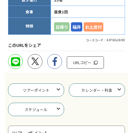
食事
昼食1回
特徴
日帰り
福井
お土産付
コースコード：#JP-NGLN-90
このURLをシェア
URLコピー
ツアーポイント
カレンダー・料金
スケジュール