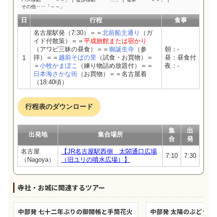
その他‥‥「～～」
日
行程
食事
名古屋駅発（7:30）＝＝
北前船主通り
（ガ
イド付散策）＝＝
平成旅館または宿かり
（アワビ三昧の昼食）＝＝
御誕生寺
（参
朝：-
拝）＝＝
越前そばの里
（試食・お買物）＝
昼：昼食付
1
＝
小牧かまぼこ
（練り物詰め放題付）＝＝
夜：-
日本海さかな街
（お買物）＝＝名古屋着
（18:40頃）
行程表のダウンロード
集
出
出発地
集合場所
合
発
名古屋
【JR名古屋駅西側 太閤通口広場
7:10
7:30
（Nagoya）
（旧ユリの噴水広場）】
寺社・お城に関連するツアー
中部発 七十二年ぶりの御開帳と手筒花火
中部発 太陽のぶどう1