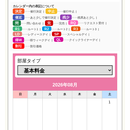
カレンダー内の表記について
決定
中止
‥‥催行決定
‥‥催行中止
催近
残少
‥‥あと少しで催行決定
‥‥残席あと少し
RQ
問
完
‥‥リクエスト受付
‥‥問い合わせ
‥‥完売
R1
R2
R3
‥‥ルート1
‥‥ルート2
‥‥ルート3
LD
SP
‥‥レディースデイ
‥‥スペシャルデイ
QL
得W
‥‥クイックライナーデイ
‥‥得ウィークデイ
割引
‥‥割引価格