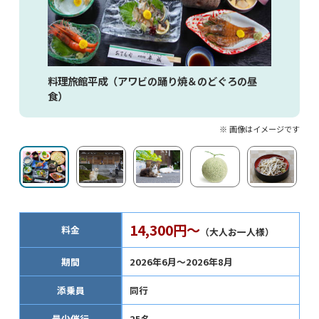
料理旅館平成（アワビの踊り焼＆のどぐろの昼
食）
※ 画像はイメージです
14,300円～
料金
（大人お一人様）
期間
2026年6月～2026年8月
添乗員
同行
最少催行
25名