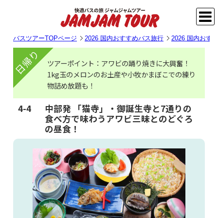
バスツアーTOPページ
2026 国内おすすめバス旅行
2026 国内お
日帰り
ツアーポイント：アワビの踊り焼きに大興奮！
1kg玉のメロンのお土産や小牧かまぼこでの練り
物詰め放題も！
4-4
中部発 「猫寺」・御誕生寺と7通りの
食べ方で味わうアワビ三昧とのどぐろ
の昼食！