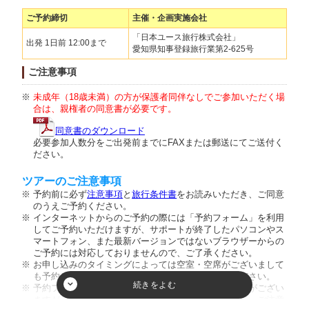
ご予約締切
主催・企画実施会社
「日本ユース旅行株式会社」
出発 1日前 12:00まで
愛知県知事登録旅行業第2-625号
ご注意事項
未成年（18歳未満）の方が保護者同伴なしでご参加いただく場
合は、親権者の同意書が必要です。
同意書のダウンロード
必要参加人数分をご出発前までにFAXまたは郵送にてご送付く
ださい。
ツアーのご注意事項
予約前に必ず
注意事項
と
旅行条件書
をお読みいただき、ご同意
のうえご予約ください。
インターネットからのご予約の際には「予約フォーム」を利用
してご予約いただけますが、サポートが終了したパソコンやス
マートフォン、また最新バージョンではないブラウザーからの
ご予約には対応しておりませんので、ご了承ください。
お申し込みのタイミングによっては空室・空席がございまして
も予約が成立しない場合がございますのでご了承ください。
予約フォーム内の人数欄に幼児のお客様の人数入力枠がござい
ますが、ご入力頂きましてもご人数に反映致しません。ご注意