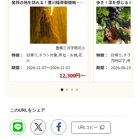
発祥の地を訪れる！豊川稲荷御開帳・特
歩き！涼を感じるミス
別参拝と豊橋三河手筒花火
豊橋三河手筒花火
特徴：
日帰り,チラシ対象,寺社・お城,花
特徴：
日帰り,チラシ対
火
万円以下,寺社・
期間：
2026-11-07～2026-11-07
期間：
2026-08-19～20
12,300円～
このURLをシェア
URLコピー