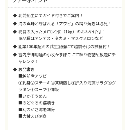
ツアーポイント
北前船主にてガイド付きでご案内！
海の真珠と呼ばれる「アワビ」の踊り焼きは必見！
網目の入ったメロン1個（1kg）のおみやげ付！
※品種はアンデス・タカミ・マスクメロンなど
創業100年超えの武生製麺にて越前そばの試食付！
宮内庁御用達の小牧かまぼこにて練り物詰め放題にチ
ャレンジ！
お品書き
■越前産アワビ
①刺身②ステーキ③茶碗蒸し④肝入り海藻サラダ⑤グ
ラタン⑥スープ⑦御飯
■いかそうめん
■のどぐろの姿焼き
■幻のがさ海老刺身
■大甘えび刺身