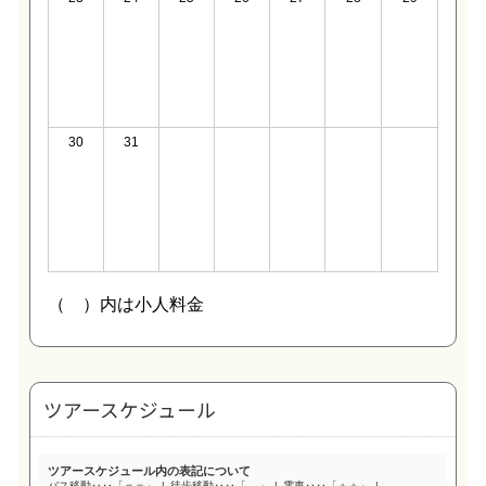
ツアースケジュール
ツアースケジュール内の表記について
バス移動‥‥「＝＝」
徒歩移動‥‥「....」
電車‥‥「＋＋」