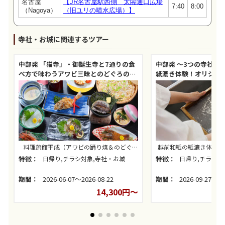
名古屋
【JR名古屋駅西側 太閤通口広場
7:40
8:00
（Nagoya）
（旧ユリの噴水広場）】
寺社・お城に関連するツアー
中部発 「猫寺」・御誕生寺と7通りの食
中部発 ～3つの寺社め
べ方で味わうアワビ三昧とのどぐろの昼
紙漉き体験！オリジナ
食！
う！
料理旅館平成（アワビの踊り焼＆のどぐろ
越前和紙の紙漉き体験 ※
の昼食）
名で1枠にて体験
特徴：
日帰り,チラシ対象,寺社・お城
特徴：
日帰り,チラシ対
期間：
2026-06-07～2026-08-22
期間：
2026-09-27～20
14,300円～