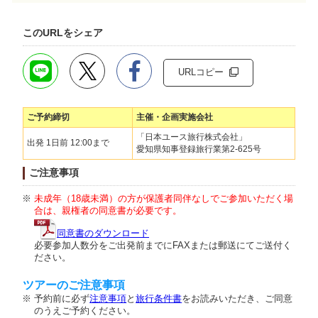
このURLをシェア
URLコピー
ご予約締切
主催・企画実施会社
「日本ユース旅行株式会社」
出発 1日前 12:00まで
愛知県知事登録旅行業第2-625号
ご注意事項
未成年（18歳未満）の方が保護者同伴なしでご参加いただく場
合は、親権者の同意書が必要です。
同意書のダウンロード
必要参加人数分をご出発前までにFAXまたは郵送にてご送付く
ださい。
ツアーのご注意事項
予約前に必ず
注意事項
と
旅行条件書
をお読みいただき、ご同意
のうえご予約ください。