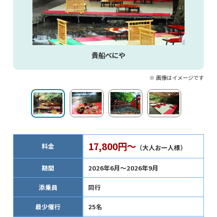
貴船べにや
※ 画像はイメージです
17,800円～
料金
（大人お一人様）
期間
2026年6月～2026年9月
添乗員
同行
最少催行
25名