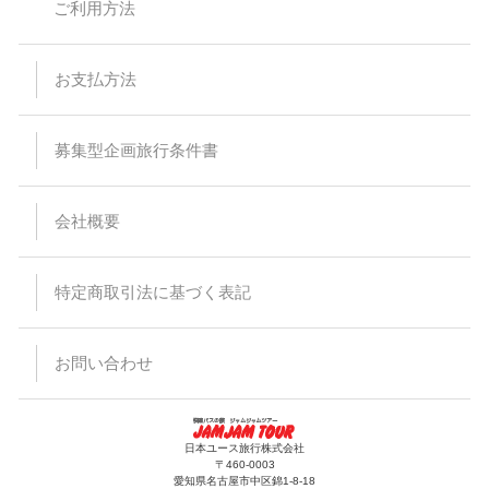
ご利用方法
付後または旅行代金をお支払い頂いた後に運賃が変更された場
合でも差額の徴収及び払い戻しはありません。
バスは定刻に出発致します。事前にご連絡頂いた場合でもお待
ちすることは出来ません。停留所または集合場所に時間までに
お支払方法
お見えにならない場合でもバス乗務員及び受付係員からのご連
絡は致しません。
受付場所と乗車場所が異なる場合があります。その場合は集合
場所にて停留所の案内を致します。尚、受付を済ませた後でも
募集型企画旅行条件書
乗車場所にいらっしゃらない場合、バスはお待ちすることは出
来ません。
悪天候・道路状況により到着時間が前後する場合がございます
会社概要
ので、予めご了承ください。
バスの運行・到着時間はあくまでも目安ですので、交通事情に
より予定通り運行できない場合がございます。また、その為に
生じたタクシー、宿泊施設、食事等の提供、返金等には応じら
特定商取引法に基づく表記
れませんので予めご了承ください。
出発日当日の乗下車地の変更はできません。
バスのトランクに預けれる荷物は三辺（タテ・ヨコ・高さ）の
合計が120cm以内で、お一人様1個までとさせて頂きます。折
お問い合わせ
りたたみ自転車などの大きな荷物、ペット等はお断りしていま
すのでご注意ください。また、楽器等、貴重品、壊れ物をトラ
ンクに入れることは出来ません。
手荷物、貴重品は十分注意ください。万一紛失、盗難等がござ
いましても当社では責任を負いかねますのでご了承ください。
日本ユース旅行株式会社
車内にてハンバーガーなど匂いが強い食べ物の持込及び飲食は
〒460-0003
出来ません。
愛知県名古屋市中区錦1-8-18