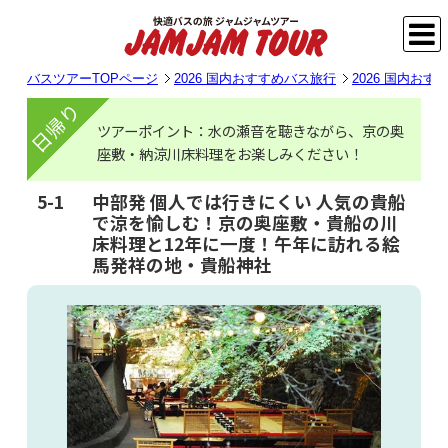
バスツアーTOPページ
2026 国内おすすめバス旅行
2026 国内お
日帰り
ツアーポイント：水の瀬音を聴きながら、京の奥
座敷・納涼川床料理をお楽しみください！
5-1
中部発 個人では行きにくい 人気の貴船
で涼を愉しむ！京の奥座敷・貴船の川
床料理と12年に一度！午年に訪れる絵
馬発祥の地・貴船神社