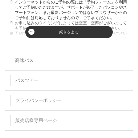
インターネットからのご予約の際には「予約フォーム」を利用
してご予約いただけますが、サポートが終了したパソコンやス
マートフォン、また最新バージョンではないブラウザーからの
ご予約には対応しておりませんので、ご了承ください。
お申し込みのタイミングによっては空室・空席がございまして
も予約が成立しない場合がございますのでご了承ください。
予約フォーム内の人数欄に幼児のお客様の人数入力枠がござい
ますが、ご入力頂きましてもご人数に反映致しません。ご注意
ください。又、お席を利用されない膝の上のお客様のご乗車は
お断りしております。
小学生以下のご参加は保護者同伴のみとさせて頂いておりま
す。
高速バス
【バスプランについて】
安全運行上、バス乗車における幼児等の無賃扱いはお断りして
バスツアー
います。当日、集合場所にお越しなられても、お断りさせてい
ただく場合がありますのでご注意ください。
乗車・下車場所は事前予約が必要です。（予約のない乗下車地
は通過いたします）
プライバシーポリシー
乳児（0～1歳）の方はバス乗車中のシートベルト着用が困難な
為、お申込みはご遠慮ください。
予約時の集客状況によりご希望の乗下車地をお取りすることが
出来なくなる場合があります。
販売店様専用ページ
特に記載のない限り、バス車内にトイレはついておりません。
スタンダードバスご利用の際、最後席が5列となる場合があり
ますが、通常席と同等の扱いとなります。
バスの乗車運賃は予告なく変更になる場合があります。予約受