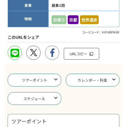
食事
昼食1回
特徴
日帰り
京都
世界遺産
コースコード：#JP-NKFN-90
このURLをシェア
URLコピー
ツアーポイント
カレンダー・料金
スケジュール
ツアーポイント