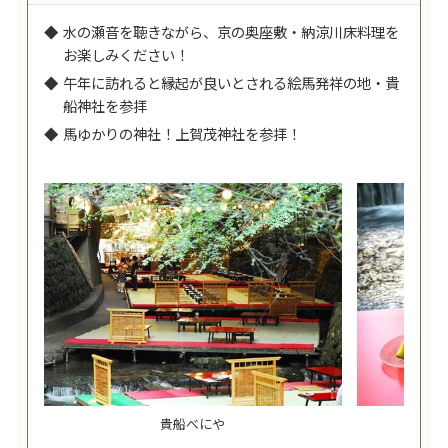
水の瀬音を聴きながら、京の奥座敷・納涼川床料理を
お楽しみください！
午年に訪れると縁起が良いとされる絵馬発祥の地・貴
船神社を参拝
馬ゆかりの神社！上賀茂神社を参拝！
貴船べにや
貴船