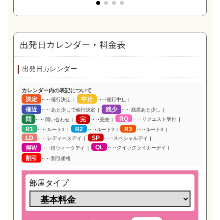
出発日カレンダー・料金表
出発日カレンダー
カレンダー内の表記について
決定
中止
‥‥催行決定
‥‥催行中止
催近
残少
‥‥あと少しで催行決定
‥‥残席あと少し
RQ
問
完
‥‥リクエスト受付
‥‥問い合わせ
‥‥完売
R1
R2
R3
‥‥ルート1
‥‥ルート2
‥‥ルート3
LD
SP
‥‥レディースデイ
‥‥スペシャルデイ
QL
得W
‥‥クイックライナーデイ
‥‥得ウィークデイ
割引
‥‥割引価格