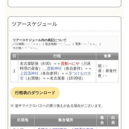
ツアースケジュール
ツアースケジュール内の表記について
バス移動‥‥「＝＝」
徒歩移動‥‥「....」
電車‥‥「＋＋」
その他‥‥「～～」
日
行程
食事
名古屋駅発（8:00）＝＝
貴船べにや
（川床
朝：-
料理の昼食）....
貴船神社
（各自参拝）＝＝
昼：昼食付
1
上賀茂神社
（各自参拝）＝＝
京つけもの大
夜：-
安
（お買物）＝＝名古屋着（18:00頃）
行程表のダウンロード
途中マイクロバスへの乗り換えがある場合がございます。
集
出
出発地
集合場所
合
発