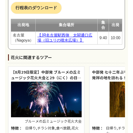
行程表のダウンロード
集
出発地
集合場所
出発
合
名古屋
【JR名古屋駅西側 太閤通口広
9:40
10:00
（Nagoya）
場（旧ユリの噴水広場）】
花火に関連するツアー
【8月29日限定】中部発 ブルーメの丘ミ
中部発 七十二年ぶりの
ュージック花火大会と29（にく）の日限
発祥の地を訪れる！豊
定！牛食べ放題！
別参拝と豊橋三河手筒
ブルーメの丘ミュージック花火大会
特徴：
日帰り,チラシ対象,食べ放題,花火
特徴：
日帰り,チラシ対