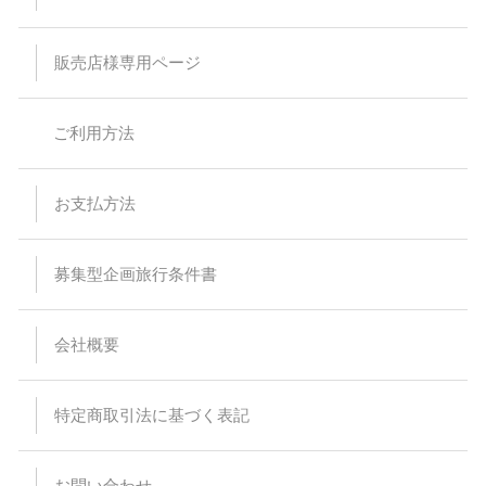
為、お申込みはご遠慮ください。
予約時の集客状況によりご希望の乗下車地をお取りすることが
出来なくなる場合があります。
販売店様専用ページ
特に記載のない限り、バス車内にトイレはついておりません。
スタンダードバスご利用の際、最後席が5列となる場合があり
ますが、通常席と同等の扱いとなります。
バスの乗車運賃は予告なく変更になる場合があります。予約受
ご利用方法
付後または旅行代金をお支払い頂いた後に運賃が変更された場
合でも差額の徴収及び払い戻しはありません。
バスは定刻に出発致します。事前にご連絡頂いた場合でもお待
ちすることは出来ません。停留所または集合場所に時間までに
お支払方法
お見えにならない場合でもバス乗務員及び受付係員からのご連
絡は致しません。
受付場所と乗車場所が異なる場合があります。その場合は集合
場所にて停留所の案内を致します。尚、受付を済ませた後でも
募集型企画旅行条件書
乗車場所にいらっしゃらない場合、バスはお待ちすることは出
来ません。
悪天候・道路状況により到着時間が前後する場合がございます
会社概要
ので、予めご了承ください。
バスの運行・到着時間はあくまでも目安ですので、交通事情に
より予定通り運行できない場合がございます。また、その為に
生じたタクシー、宿泊施設、食事等の提供、返金等には応じら
特定商取引法に基づく表記
れませんので予めご了承ください。
出発日当日の乗下車地の変更はできません。
バスのトランクに預けれる荷物は三辺（タテ・ヨコ・高さ）の
合計が120cm以内で、お一人様1個までとさせて頂きます。折
お問い合わせ