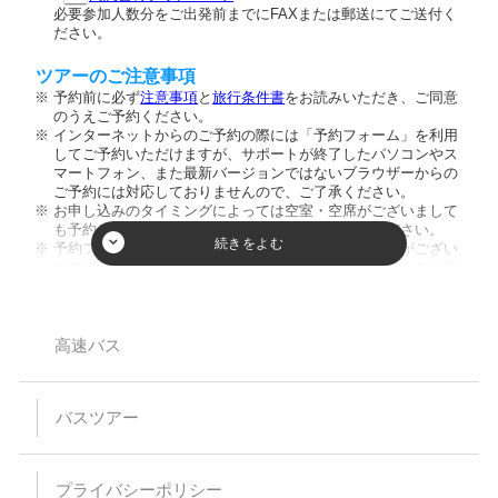
必要参加人数分をご出発前までにFAXまたは郵送にてご送付く
ださい。
ツアーのご注意事項
予約前に必ず
注意事項
と
旅行条件書
をお読みいただき、ご同意
のうえご予約ください。
インターネットからのご予約の際には「予約フォーム」を利用
してご予約いただけますが、サポートが終了したパソコンやス
マートフォン、また最新バージョンではないブラウザーからの
ご予約には対応しておりませんので、ご了承ください。
お申し込みのタイミングによっては空室・空席がございまして
も予約が成立しない場合がございますのでご了承ください。
予約フォーム内の人数欄に幼児のお客様の人数入力枠がござい
ますが、ご入力頂きましてもご人数に反映致しません。ご注意
ください。又、お席を利用されない膝の上のお客様のご乗車は
お断りしております。
小学生以下のご参加は保護者同伴のみとさせて頂いておりま
す。
高速バス
【バスプランについて】
安全運行上、バス乗車における幼児等の無賃扱いはお断りして
バスツアー
います。当日、集合場所にお越しなられても、お断りさせてい
ただく場合がありますのでご注意ください。
乗車・下車場所は事前予約が必要です。（予約のない乗下車地
は通過いたします）
プライバシーポリシー
乳児（0～1歳）の方はバス乗車中のシートベルト着用が困難な