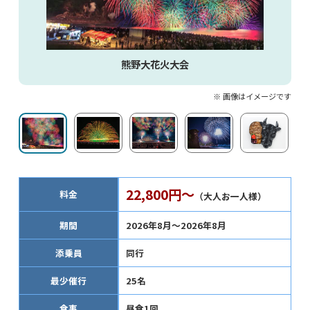
熊野大花火大会
※ 画像はイメージです
22,800円～
料金
（大人お一人様）
期間
2026年8月～2026年8月
添乗員
同行
最少催行
25名
食事
昼食1回