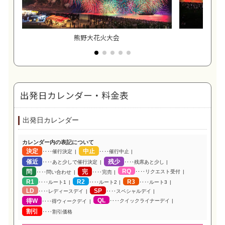
熊野大花火大会
出発日カレンダー・料金表
出発日カレンダー
カレンダー内の表記について
決定
中止
‥‥催行決定
‥‥催行中止
催近
残少
‥‥あと少しで催行決定
‥‥残席あと少し
RQ
問
完
‥‥リクエスト受付
‥‥問い合わせ
‥‥完売
R1
R2
R3
‥‥ルート1
‥‥ルート2
‥‥ルート3
LD
SP
‥‥レディースデイ
‥‥スペシャルデイ
QL
得W
‥‥クイックライナーデイ
‥‥得ウィークデイ
割引
‥‥割引価格