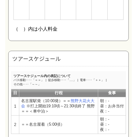
ツアースケジュール
ツアースケジュール内の表記について
バス移動‥‥「＝＝」
徒歩移動‥‥「....」
電車‥‥「＋＋」
その他‥‥「～～」
日
行程
食事
名古屋駅発（10:00発）＝＝
熊野大花火大
朝：-
会
※打上開始19:10頃～21:30頃終了 熊野
昼：お弁当付
1
＝＝＜車中泊＞
夜：-
朝：-
＝＝名古屋着（5:00頃）
昼：-
2
夜：-