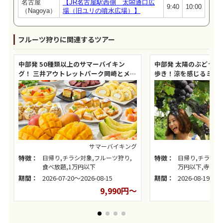
名古屋
【JR名古屋駅西側 太閤通口広
9:40
10:00
（Nagoya）
場（旧ユリの噴水広場）】
フルーツ狩りに関連するツアー
中部発 50種類以上のサマーバイキン
中部発 太陽のぶどう1
グ！ 三井アウトレットパーク岡崎とメロ
歩き！涼を感じるミス
ン1玉狩り！
サマーバイキング
特徴：
日帰り,チラシ対象,フルーツ狩り,
特徴：
日帰り,チラシ対
食べ放題,1万円以下
万円以下,寺社・
期間：
2026-07-20～2026-08-15
期間：
2026-08-19～20
9,990円～