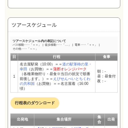
ツアースケジュール
ツアースケジュール内の表記について
バス移動‥‥「＝＝」
徒歩移動‥‥「....」
電車‥‥「＋＋」
その他‥‥「～～」
日
行程
食事
名古屋駅発（10:00）＝＝
道の駅筆柿の里・
幸田
（お買物）＝＝
蒲郡オレンジパーク
朝：-
（各種果物狩り・昼食※当日の状況で順番
昼：昼食付
1
前後します。）＝＝
えびせんべいとちくわ
夜：-
の共和国
（お買物）＝＝名古屋着（16:00
頃）
行程表のダウンロード
集
出発地
集合場所
出発
合