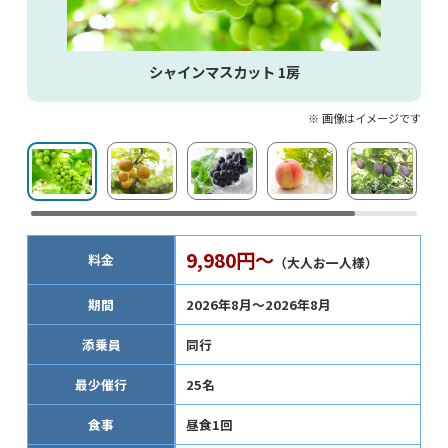
シャインマスカット 1房
※ 画像はイメージです
9,980円～
料金
（大人お一人様）
期間
2026年8月～2026年8月
添乗員
同行
最少催行
25名
食事
昼食1回