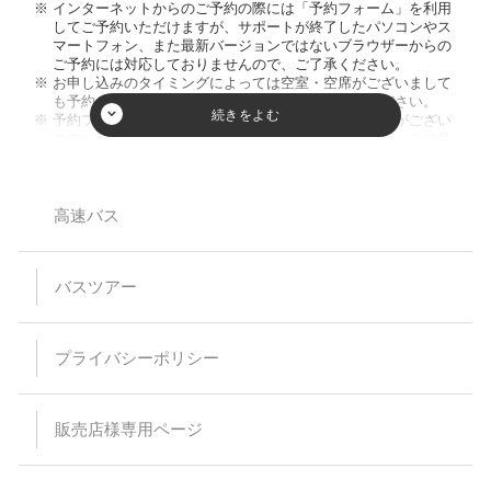
インターネットからのご予約の際には「予約フォーム」を利用
してご予約いただけますが、サポートが終了したパソコンやス
マートフォン、また最新バージョンではないブラウザーからの
ご予約には対応しておりませんので、ご了承ください。
お申し込みのタイミングによっては空室・空席がございまして
も予約が成立しない場合がございますのでご了承ください。
予約フォーム内の人数欄に幼児のお客様の人数入力枠がござい
ますが、ご入力頂きましてもご人数に反映致しません。ご注意
ください。又、お席を利用されない膝の上のお客様のご乗車は
お断りしております。
小学生以下のご参加は保護者同伴のみとさせて頂いておりま
す。
高速バス
【バスプランについて】
安全運行上、バス乗車における幼児等の無賃扱いはお断りして
バスツアー
います。当日、集合場所にお越しなられても、お断りさせてい
ただく場合がありますのでご注意ください。
乗車・下車場所は事前予約が必要です。（予約のない乗下車地
は通過いたします）
プライバシーポリシー
乳児（0～1歳）の方はバス乗車中のシートベルト着用が困難な
為、お申込みはご遠慮ください。
予約時の集客状況によりご希望の乗下車地をお取りすることが
出来なくなる場合があります。
販売店様専用ページ
特に記載のない限り、バス車内にトイレはついておりません。
スタンダードバスご利用の際、最後席が5列となる場合があり
ますが、通常席と同等の扱いとなります。