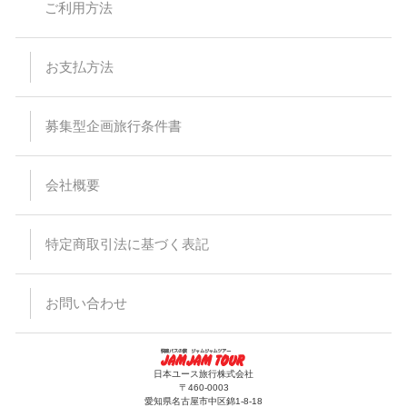
バスの乗車運賃は予告なく変更になる場合があります。予約受
ご利用方法
付後または旅行代金をお支払い頂いた後に運賃が変更された場
合でも差額の徴収及び払い戻しはありません。
バスは定刻に出発致します。事前にご連絡頂いた場合でもお待
ちすることは出来ません。停留所または集合場所に時間までに
お支払方法
お見えにならない場合でもバス乗務員及び受付係員からのご連
絡は致しません。
受付場所と乗車場所が異なる場合があります。その場合は集合
場所にて停留所の案内を致します。尚、受付を済ませた後でも
募集型企画旅行条件書
乗車場所にいらっしゃらない場合、バスはお待ちすることは出
来ません。
悪天候・道路状況により到着時間が前後する場合がございます
会社概要
ので、予めご了承ください。
バスの運行・到着時間はあくまでも目安ですので、交通事情に
より予定通り運行できない場合がございます。また、その為に
生じたタクシー、宿泊施設、食事等の提供、返金等には応じら
特定商取引法に基づく表記
れませんので予めご了承ください。
出発日当日の乗下車地の変更はできません。
バスのトランクに預けれる荷物は三辺（タテ・ヨコ・高さ）の
合計が120cm以内で、お一人様1個までとさせて頂きます。折
お問い合わせ
りたたみ自転車などの大きな荷物、ペット等はお断りしていま
すのでご注意ください。また、楽器等、貴重品、壊れ物をトラ
ンクに入れることは出来ません。
手荷物、貴重品は十分注意ください。万一紛失、盗難等がござ
いましても当社では責任を負いかねますのでご了承ください。
日本ユース旅行株式会社
車内にてハンバーガーなど匂いが強い食べ物の持込及び飲食は
〒460-0003
出来ません。
愛知県名古屋市中区錦1-8-18