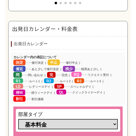
出発日カレンダー・料金表
出発日カレンダー
カレンダー内の表記について
決定
中止
‥‥催行決定
‥‥催行中止
催近
残少
‥‥あと少しで催行決定
‥‥残席あと少し
RQ
問
完
‥‥リクエスト受付
‥‥問い合わせ
‥‥完売
R1
R2
R3
‥‥ルート1
‥‥ルート2
‥‥ルート3
LD
SP
‥‥レディースデイ
‥‥スペシャルデイ
QL
得W
‥‥クイックライナーデイ
‥‥得ウィークデイ
割引
‥‥割引価格