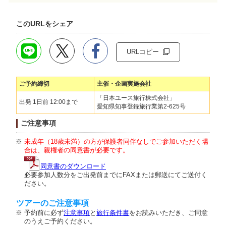
このURLをシェア
URLコピー
ご予約締切
主催・企画実施会社
「日本ユース旅行株式会社」
出発 1日前 12:00まで
愛知県知事登録旅行業第2-625号
ご注意事項
未成年（18歳未満）の方が保護者同伴なしでご参加いただく場
合は、親権者の同意書が必要です。
同意書のダウンロード
必要参加人数分をご出発前までにFAXまたは郵送にてご送付く
ださい。
ツアーのご注意事項
予約前に必ず
注意事項
と
旅行条件書
をお読みいただき、ご同意
のうえご予約ください。