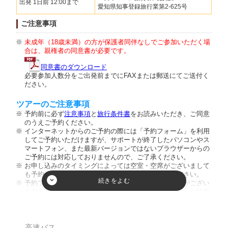
出発 1日前 12:00まで
愛知県知事登録旅行業第2-625号
ご注意事項
未成年（18歳未満）の方が保護者同伴なしでご参加いただく場
合は、親権者の同意書が必要です。
同意書のダウンロード
必要参加人数分をご出発前までにFAXまたは郵送にてご送付く
ださい。
ツアーのご注意事項
予約前に必ず
注意事項
と
旅行条件書
をお読みいただき、ご同意
のうえご予約ください。
インターネットからのご予約の際には「予約フォーム」を利用
してご予約いただけますが、サポートが終了したパソコンやス
マートフォン、また最新バージョンではないブラウザーからの
ご予約には対応しておりませんので、ご了承ください。
お申し込みのタイミングによっては空室・空席がございまして
も予約が成立しない場合がございますのでご了承ください。
予約フォーム内の人数欄に幼児のお客様の人数入力枠がござい
ますが、ご入力頂きましてもご人数に反映致しません。ご注意
ください。又、お席を利用されない膝の上のお客様のご乗車は
お断りしております。
小学生以下のご参加は保護者同伴のみとさせて頂いておりま
す。
高速バス