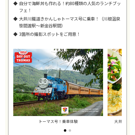
自分で海鮮丼も作れる！約80種類の人気のランチブッ
フェ！
大井川鐵道きかんしゃトーマス号に乗車！（川根温泉
笹間渡駅～新金谷駅間）
3箇所の撮影スポットをご用意！
トーマス号！乗車体験
大井川鐵道