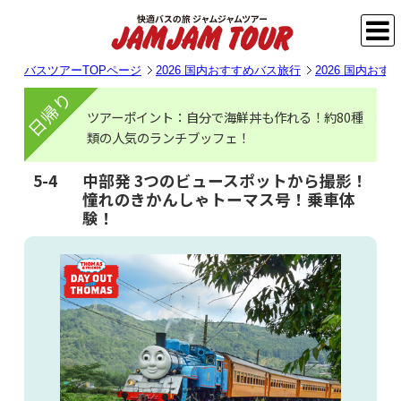
バスツアーTOPページ
2026 国内おすすめバス旅行
2026 国内お
日帰り
ツアーポイント：自分で海鮮丼も作れる！約80種
類の人気のランチブッフェ！
5-4
中部発 3つのビュースポットから撮影！
憧れのきかんしゃトーマス号！乗車体
験！