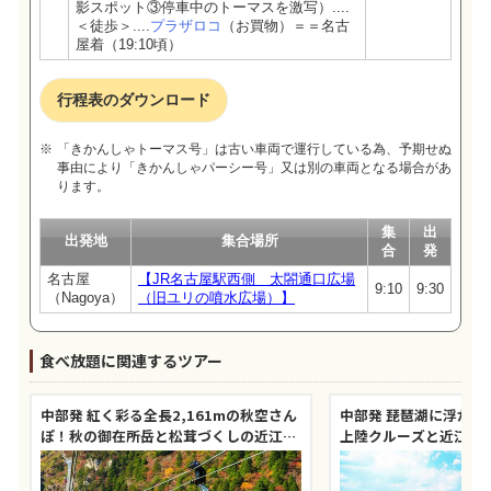
影スポット③停車中のトーマスを激写）....
＜徒歩＞....
プラザロコ
（お買物）＝＝名古
屋着（19:10頃）
行程表のダウンロード
「きかんしゃトーマス号」は古い車両で運行している為、予期せぬ
事由により「きかんしゃパーシー号」又は別の車両となる場合があ
ります。
集
出
出発地
集合場所
合
発
名古屋
【JR名古屋駅西側 太閤通口広場
9:10
9:30
（Nagoya）
（旧ユリの噴水広場）】
食べ放題に関連するツアー
中部発 紅く彩る全長2,161mの秋空さん
中部発 琵琶湖に浮かぶ
ぽ！秋の御在所岳と松茸づくしの近江牛
上陸クルーズと近江牛
すき焼き＆松茸5本・シャインマスカッ
ゃぶ・近江牛塩釜肉の
トのお土産付！松茸ご飯食べ放題付！