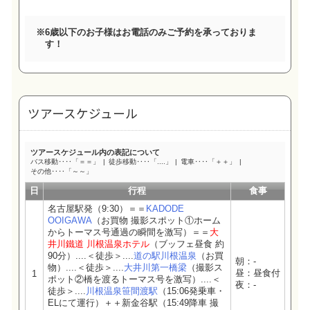
※
6歳以下のお子様はお電話のみご予約を承っておりま
す！
ツアースケジュール
ツアースケジュール内の表記について
バス移動‥‥「＝＝」
徒歩移動‥‥「....」
電車‥‥「＋＋」
その他‥‥「～～」
日
行程
食事
名古屋駅発（9:30）＝＝
KADODE
OOIGAWA
（お買物 撮影スポット①ホーム
からトーマス号通過の瞬間を激写）＝＝
大
井川鐵道 川根温泉ホテル
（ブッフェ昼食 約
90分）....＜徒歩＞....
道の駅川根温泉
（お買
朝：-
物）....＜徒歩＞....
大井川第一橋梁
（撮影ス
昼：昼食付
1
ポット②橋を渡るトーマス号を激写）....＜
夜：-
徒歩＞....
川根温泉笹間渡駅
（15:06発乗車・
ELにて運行）＋＋新金谷駅（15:49降車 撮