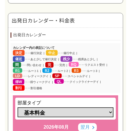
出発日カレンダー・料金表
出発日カレンダー
カレンダー内の表記について
決定
中止
‥‥催行決定
‥‥催行中止
催近
残少
‥‥あと少しで催行決定
‥‥残席あと少し
RQ
問
完
‥‥リクエスト受付
‥‥問い合わせ
‥‥完売
R1
R2
R3
‥‥ルート1
‥‥ルート2
‥‥ルート3
LD
SP
‥‥レディースデイ
‥‥スペシャルデイ
QL
得W
‥‥クイックライナーデイ
‥‥得ウィークデイ
割引
‥‥割引価格