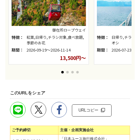
御在所ロープウェイ
特徴：
紅葉,日帰り,チラシ対象,食べ放題,
特徴：
日帰り,チラシ対
季節のお花
オシ
期間：
2026-09-19～2026-11-14
期間：
2026-07-23～20
13,500円～
このURLをシェア
URLコピー
ご予約締切
主催・企画実施会社
「日本ユース旅行株式会社」