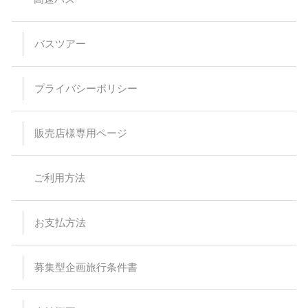
【バスプランについて】
安全運行上、バス乗車における幼児等の無賃扱いはお断りして
バスツアー
います。当日、集合場所にお越しなられても、お断りさせてい
ただく場合がありますのでご注意ください。
乗車・下車場所は事前予約が必要です。（予約のない乗下車地
は通過いたします）
プライバシーポリシー
乳児（0～1歳）の方はバス乗車中のシートベルト着用が困難な
為、お申込みはご遠慮ください。
予約時の集客状況によりご希望の乗下車地をお取りすることが
出来なくなる場合があります。
販売店様専用ページ
特に記載のない限り、バス車内にトイレはついておりません。
スタンダードバスご利用の際、最後席が5列となる場合があり
ますが、通常席と同等の扱いとなります。
バスの乗車運賃は予告なく変更になる場合があります。予約受
ご利用方法
付後または旅行代金をお支払い頂いた後に運賃が変更された場
合でも差額の徴収及び払い戻しはありません。
バスは定刻に出発致します。事前にご連絡頂いた場合でもお待
ちすることは出来ません。停留所または集合場所に時間までに
お支払方法
お見えにならない場合でもバス乗務員及び受付係員からのご連
絡は致しません。
受付場所と乗車場所が異なる場合があります。その場合は集合
場所にて停留所の案内を致します。尚、受付を済ませた後でも
募集型企画旅行条件書
乗車場所にいらっしゃらない場合、バスはお待ちすることは出
来ません。
悪天候・道路状況により到着時間が前後する場合がございます