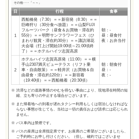
その他‥‥「～～」
日
行程
食事
西船橋発（7:30）＝＝新宿発（8:30）＝＝
巨峰狩り（30分食べ放題）＝＝山梨FUJI
フルーツパーク（昼食＆お買物・滞在約
朝：-
55分）＝＝明野サンフラワーフェス（ひ
昼：昼食付
1
まわり観賞・滞在約30分）＝＝諏訪湖花
夜：お弁当付
火会場（打上げ開始19:00頃～21:00頃終
了）＝＝ホテルハイツ志賀高原
ホテルハイツ志賀高原発（11:00）＝＝横
手山2307満天ビューテラス（リフト乗
朝：朝食付
車・自由散策）＝＝軽井沢（お買物＆自
昼：-
2
由昼食・滞在約120分）＝＝新宿着
夜：-
（19:40頃）＝＝西船橋着（20:30頃）
渋滞などの道路事情のやむを得ない事由により、現地滞在時間の短
縮、立ち寄りの中止する場合がございます。
また帰着地への到着が遅れタクシー利用もしくは宿泊しなければな
らない事態が生じても、当社は一切の責任および請求には応じられ
ません。
バス車内は禁煙です。
バスの座席は全席指定席です。お座席のご希望がございましたら、
ご予約時にお申し付けください。（但し、確約ではございませ