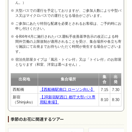
ん。）
大型バスでの運行を予定しておりますが、ご参加人数により中型バ
ス又はマイクロバスでの運行となる場合がございます。
ご参加にあたり特別な配慮を必要とされるお客様は、ご予約時にお
申し付けください。
令和6年4月に施行されたバス運転手改善基準告示の改正による時
間外労働の上限規制が適用されることを受け、集合場所や各立ち寄
り施設にて出発までお待ちいただく時間が発生する場合がございま
す。
宿泊先部屋タイプは「風呂・トイレ付」又は「トイレ付」のお部屋
となります（和室、洋室は選べません）。
集
出
出発地
集合場所
合
発
西船橋
【西船橋駅南口 ローソン向い】
7:15
7:30
新宿
【JR新宿駅西口 都庁大型バス専
8:10
8:30
（Shinjuku）
用駐車場】
季節のお花に関連するツアー