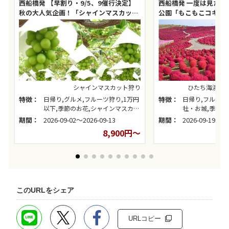
西船橋発 【早割り・9/5、9催行決定】
西船橋発 一度は見たい
秋の大人気企画！「シャインマスカット
公園「もこもこコキア
狩り」食べ放題＆日本三大和牛「近江牛
ーツ「梨狩り」食べ放
すき焼き御膳」の昼食と＆絶景の「ふじ
付
さんデッキ」
シャインマスカット狩り
ひたち海浜公
特徴：
日帰り,グルメ,フルーツ狩り,1万円
特徴：
日帰り,フルーツ
以下,季節のお花,シャインマスカッ
社・お城,季節の
ト狩り
期間：
2026-09-02～2026-09-13
期間：
2026-09-19～20
8,900円～
このURLをシェア
URLコピー