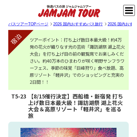
バスツアーTOPページ
2026 国内おすすめバス旅行
2026 国内お
宿泊
ツアーポイント：打ち上げ数日本最大級！約4万
発の花火が織りなす光の芸術「諏訪湖祭 湖上花火
大会」を打ち上げ目の前の観覧席でお楽しみくだ
さい。約40万本のひまわりが咲く明野サンフラワ
ーフェス、季節の味覚「巨峰狩り」食べ放題、高
原リゾート「軽井沢」でのショッピングと充実の
2日間！！
T5-23
【8/15催行決定】西船橋・新宿発 打ち
上げ数日本最大級！諏訪湖祭 湖上花火
大会＆高原リゾート「軽井沢」を巡る
旅