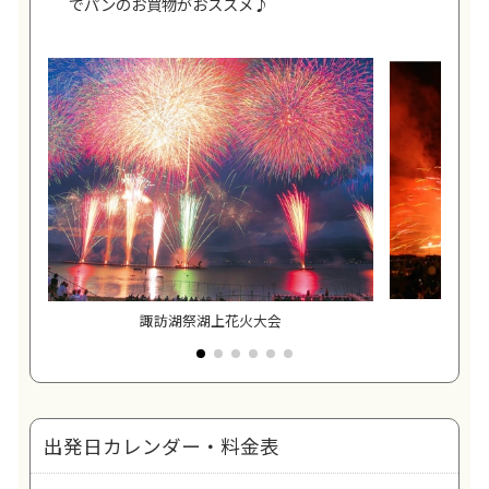
でパンのお買物がおススメ♪
諏訪湖祭湖上花火大会
諏訪
出発日カレンダー・料金表