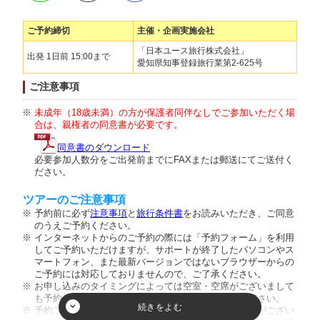
ご予約締切
主催・企画実施会社
「日本ユース旅行株式会社」
出発 1日前 15:00まで
愛知県知事登録旅行業第2-625号
ご注意事項
未成年（18歳未満）の方が保護者同伴なしでご参加いただく場
合は、親権者の同意書が必要です。
同意書のダウンロード
必要参加人数分をご出発前までにFAXまたは郵送にてご送付く
ださい。
ツアーのご注意事項
予約前に必ず
注意事項
と
旅行条件書
をお読みいただき、ご同意
のうえご予約ください。
インターネットからのご予約の際には「予約フォーム」を利用
してご予約いただけますが、サポートが終了したパソコンやス
マートフォン、また最新バージョンではないブラウザーからの
ご予約には対応しておりませんので、ご了承ください。
お申し込みのタイミングによっては空室・空席がございまして
も予約が成立しない場合がございますのでご了承ください。
予約フォーム内の人数欄に幼児のお客様の人数入力枠がござい