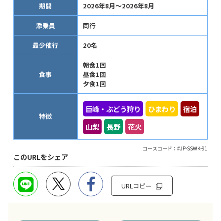
期間
2026年8月～2026年8月
添乗員
同行
最少催行
20名
朝食1回
食事
昼食1回
夕食1回
巨峰・ぶどう狩り
ひまわり
宿泊
特徴
山梨
長野
花火
コースコード：#JP-SSWK-91
このURLをシェア
URLコピー