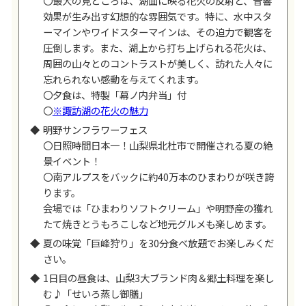
〇最大の見どころは、湖面に映る花火の反射と、音響
効果が生み出す幻想的な雰囲気です。特に、水中スタ
ーマインやワイドスターマインは、その迫力で観客を
圧倒します。また、湖上から打ち上げられる花火は、
周囲の山々とのコントラストが美しく、訪れた人々に
忘れられない感動を与えてくれます。
〇夕食は、特製「幕ノ内弁当」付
〇
※諏訪湖の花火の魅力
明野サンフラワーフェス
〇日照時間日本一！山梨県北杜市で開催される夏の絶
景イベント！
〇南アルプスをバックに約40万本のひまわりが咲き誇
ります。
会場では「ひまわりソフトクリーム」や明野産の獲れ
たて焼きとうもろこしなど地元グルメも楽しめます。
夏の味覚「巨峰狩り」を30分食べ放題でお楽しみくだ
さい。
1日目の昼食は、山梨3大ブランド肉＆郷土料理を楽し
む♪「せいろ蒸し御膳」