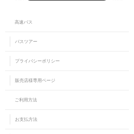
ますが、ご入力頂きましてもご人数に反映致しません。ご注意
ください。又、お席を利用されない膝の上のお客様のご乗車は
お断りしております。
小学生以下のご参加は保護者同伴のみとさせて頂いておりま
す。
高速バス
【バスプランについて】
安全運行上、バス乗車における幼児等の無賃扱いはお断りして
バスツアー
います。当日、集合場所にお越しなられても、お断りさせてい
ただく場合がありますのでご注意ください。
乗車・下車場所は事前予約が必要です。（予約のない乗下車地
は通過いたします）
プライバシーポリシー
乳児（0～1歳）の方はバス乗車中のシートベルト着用が困難な
為、お申込みはご遠慮ください。
予約時の集客状況によりご希望の乗下車地をお取りすることが
出来なくなる場合があります。
販売店様専用ページ
特に記載のない限り、バス車内にトイレはついておりません。
スタンダードバスご利用の際、最後席が5列となる場合があり
ますが、通常席と同等の扱いとなります。
バスの乗車運賃は予告なく変更になる場合があります。予約受
ご利用方法
付後または旅行代金をお支払い頂いた後に運賃が変更された場
合でも差額の徴収及び払い戻しはありません。
バスは定刻に出発致します。事前にご連絡頂いた場合でもお待
ちすることは出来ません。停留所または集合場所に時間までに
お支払方法
お見えにならない場合でもバス乗務員及び受付係員からのご連
絡は致しません。
受付場所と乗車場所が異なる場合があります。その場合は集合