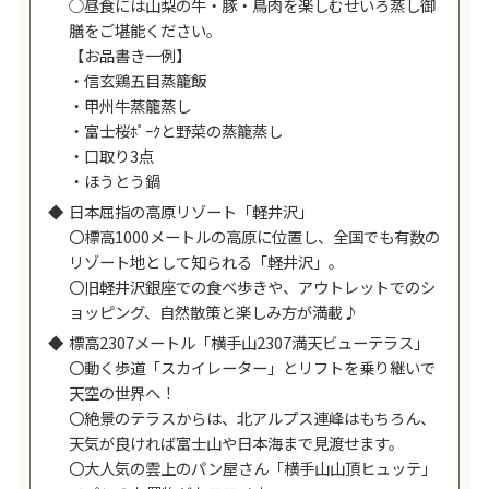
○昼食には山梨の牛・豚・鳥肉を楽しむせいろ蒸し御
膳をご堪能ください。
【お品書き一例】
・信玄鶏五目蒸籠飯
・甲州牛蒸籠蒸し
・富士桜ﾎﾟｰｸと野菜の蒸籠蒸し
・口取り3点
・ほうとう鍋
日本屈指の高原リゾート「軽井沢」
〇標高1000メートルの高原に位置し、全国でも有数の
リゾート地として知られる「軽井沢」。
〇旧軽井沢銀座での食べ歩きや、アウトレットでのシ
ョッピング、自然散策と楽しみ方が満載♪
標高2307メートル「横手山2307満天ビューテラス」
〇動く歩道「スカイレーター」とリフトを乗り継いで
天空の世界へ！
〇絶景のテラスからは、北アルプス連峰はもちろん、
天気が良ければ富士山や日本海まで見渡せます。
〇大人気の雲上のパン屋さん「横手山山頂ヒュッテ」