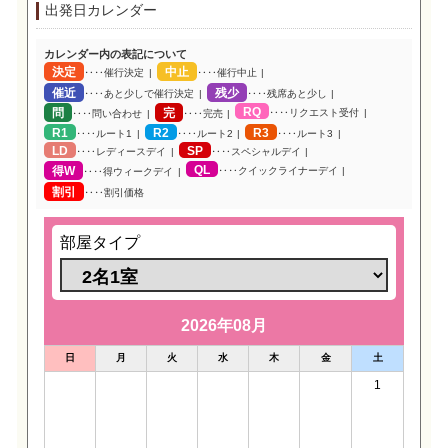
出発日カレンダー
カレンダー内の表記について
決定
中止
‥‥催行決定
‥‥催行中止
催近
残少
‥‥あと少しで催行決定
‥‥残席あと少し
RQ
問
完
‥‥リクエスト受付
‥‥問い合わせ
‥‥完売
R1
R2
R3
‥‥ルート1
‥‥ルート2
‥‥ルート3
LD
SP
‥‥レディースデイ
‥‥スペシャルデイ
QL
得W
‥‥クイックライナーデイ
‥‥得ウィークデイ
割引
‥‥割引価格