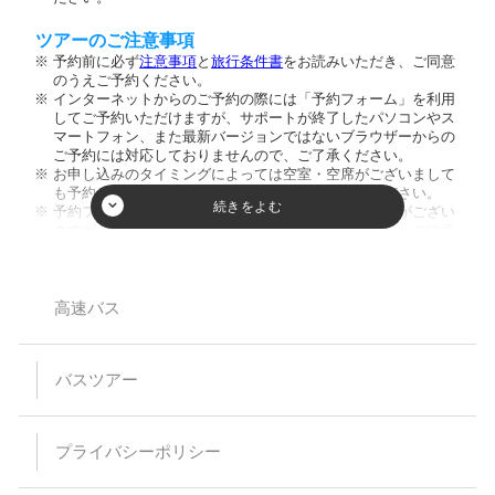
ツアーのご注意事項
予約前に必ず
注意事項
と
旅行条件書
をお読みいただき、ご同意
のうえご予約ください。
インターネットからのご予約の際には「予約フォーム」を利用
してご予約いただけますが、サポートが終了したパソコンやス
マートフォン、また最新バージョンではないブラウザーからの
ご予約には対応しておりませんので、ご了承ください。
お申し込みのタイミングによっては空室・空席がございまして
も予約が成立しない場合がございますのでご了承ください。
予約フォーム内の人数欄に幼児のお客様の人数入力枠がござい
ますが、ご入力頂きましてもご人数に反映致しません。ご注意
ください。又、お席を利用されない膝の上のお客様のご乗車は
お断りしております。
小学生以下のご参加は保護者同伴のみとさせて頂いておりま
す。
高速バス
【バスプランについて】
安全運行上、バス乗車における幼児等の無賃扱いはお断りして
バスツアー
います。当日、集合場所にお越しなられても、お断りさせてい
ただく場合がありますのでご注意ください。
乗車・下車場所は事前予約が必要です。（予約のない乗下車地
は通過いたします）
プライバシーポリシー
乳児（0～1歳）の方はバス乗車中のシートベルト着用が困難な
為、お申込みはご遠慮ください。
予約時の集客状況によりご希望の乗下車地をお取りすることが