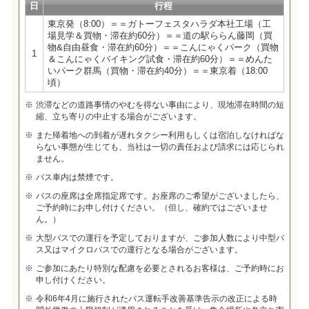
日
行程
東京発（8:00）＝＝ガトーフェスタハラダ本社工場（工
場見学＆買物・滞在約60分）＝＝道の駅ららん藤岡（買
物&自由昼食・滞在約60分）＝＝こんにゃくパーク（買物
1
＆こんにゃくバイキング試食・滞在約60分）＝＝めんた
いパーク群馬（買物・滞在約40分）＝＝東京着（18:00
頃）
渋滞などの道路事情のやむを得ない事由により、現地滞在時間の短
縮、立ち寄りの中止する場合がございます。
また帰着地への到着が遅れタクシー利用もしくは宿泊しなければな
らない事態が生じても、当社は一切の責任および請求には応じられ
ません。
バス車内は禁煙です。
バスの座席は全席指定席です。お座席のご希望がございましたら、
ご予約時にお申し付けください。（但し、確約ではございませ
ん。）
大型バスでの運行を予定しておりますが、ご参加人数により中型バ
ス又はマイクロバスでの運行となる場合がございます。
ご参加にあたり特別な配慮を必要とされるお客様は、ご予約時にお
申し付けください。
令和6年4月に施行されたバス運転手改善基準告示の改正による時