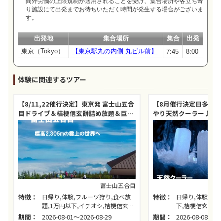
間外労働の上限規制が適用されることを受け、集合場所や各立ち寄
り施設にて出発までお待ちいただく時間が発生する場合がございま
す。
出発地
集合場所
集合
出発
東京（Tokyo）
【東京駅丸の内側 丸ビル前】
7:45
8:00
体験に関連するツアー
【8/11,22催行決定】東京発 富士山五合
【8月催行決定日多数！
目ドライブ＆桔梗信玄餅詰め放題＆巨峰
やり天然クーラー♪神
狩り
「鳴沢氷穴」探検＆桔
＆巨峰狩り食べ放題
富士山五合目
特徴：
日帰り,体験,フルーツ狩り,食べ放
特徴：
日帰り,体験,フ
題,1万円以下,イチオシ,桔梗信玄餅
下,桔梗信玄餅詰
詰め放題,巨峰・ぶどう狩り
う狩り
期間：
2026-08-01～2026-08-29
期間：
2026-08-08～20