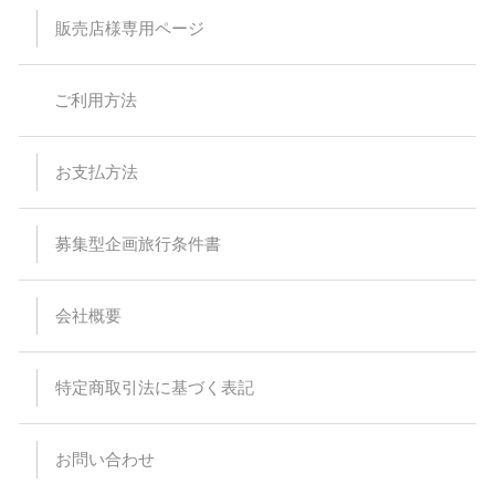
出来なくなる場合があります。
販売店様専用ページ
スタンダードバスご利用の際、最後席が5列となる場合があり
ますが、通常席と同等の扱いとなります。
バスの乗車運賃は予告なく変更になる場合があります。予約受
付後または旅行代金をお支払い頂いた後に運賃が変更された場
ご利用方法
合でも差額の徴収及び払い戻しはありません。
バスは定刻に出発致します。事前にご連絡頂いた場合でもお待
ちすることは出来ません。停留所または集合場所に時間までに
お見えにならない場合でもバス乗務員及び受付係員からのご連
お支払方法
絡は致しません。
受付場所と乗車場所が異なる場合があります。その場合は集合
場所にて停留所の案内を致します。尚、受付を済ませた後でも
乗車場所にいらっしゃらない場合、バスはお待ちすることは出
募集型企画旅行条件書
来ません。
悪天候・道路状況により到着時間が前後する場合がございます
ので、予めご了承ください。
会社概要
バスの運行・到着時間はあくまでも目安ですので、交通事情に
より予定通り運行できない場合がございます。また、その為に
生じたタクシー、宿泊施設、食事等の提供、返金等には応じら
れませんので予めご了承ください。
特定商取引法に基づく表記
出発日当日の乗下車地の変更はできません。
バスのトランクに預けれる荷物は三辺（タテ・ヨコ・高さ）の
合計が120cm以内で、お一人様1個までとさせて頂きます。折
りたたみ自転車などの大きな荷物、ペット等はお断りしていま
お問い合わせ
すのでご注意ください。また、楽器等、貴重品、壊れ物をトラ
ンクに入れることは出来ません。