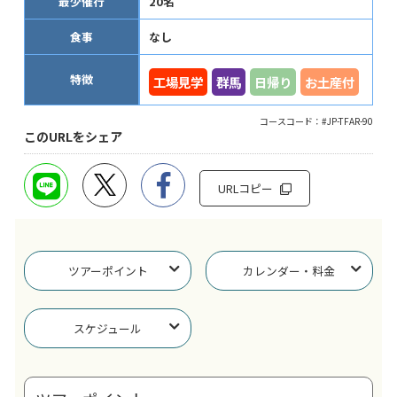
最少催行
20名
食事
なし
特徴
工場見学
群馬
日帰り
お土産付
コースコード：#JP-TFAR-90
このURLをシェア
URLコピー
ツアーポイント
カレンダー・料金
スケジュール