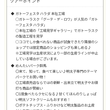
ツアーポイント
ガトーフェスタ ハラダ 本社工場
○ガトーラスク「グーテ・デ・ロワ」が人気の「ガト
ーフェスタ ハラダ」
○本社工場の「工場見学ギャラリー」でガトーラスク
の製造工程を見学
○ココでしか食べれない商品が試食できたり隣接のシ
ョップでは限定商品のショッピングも楽しめる♪
※工場見学は生産状況により一部の生産ラインが中止
している場合がございます。
めんたいパーク群馬
〇来て、知って、食べて楽しい♪明太子専門のテーマ
パークでお買い物！
〇工場直売店ならではの新鮮・出来立て明太子やお値
打ち商品が勢揃い
〇1度食べたらクセになる♪甘くてほんのりしょっぱ
い明太ソフトクリームもおすすめ！
〇ポテトチップス・ふりかけなど明太製品のお土産