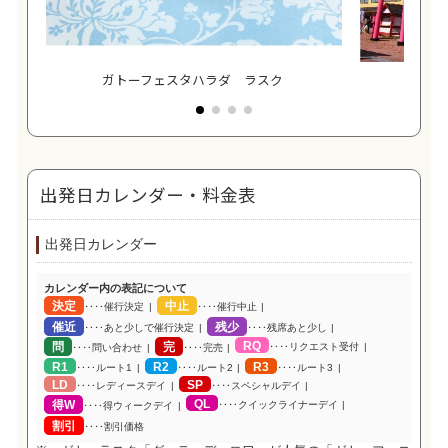
ガトーフェスタハラダ ラスク
こ
出発日カレンダー・料金表
出発日カレンダー
カレンダー内の表記について
決定
中止
‥‥催行決定
‥‥催行中止
催近
残少
‥‥あと少しで催行決定
‥‥残席あと少し
RQ
問
完
‥‥リクエスト受付
‥‥問い合わせ
‥‥完売
R1
R2
R3
‥‥ルート1
‥‥ルート2
‥‥ルート3
LD
SP
‥‥レディースデイ
‥‥スペシャルデイ
QL
得W
‥‥クイックライナーデイ
‥‥得ウィークデイ
割引
‥‥割引価格