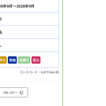
26年9月～2026年9月
行
名
し
狩り
茨城
日帰り
花火
コースコード：#JP-TOAH-90
URLコピー