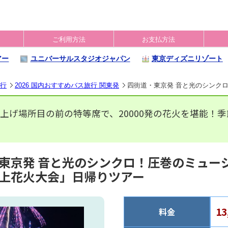
ご利用方法
お支払方法
アー
ユニバーサルスタジオジャパン
東京ディズニリゾート
旅行
2026 国内おすすめバス旅行 関東発
四街道・東京発 音と光のシンク
上げ場所目の前の特等席で、20000発の花火を堪能！
東京発 音と光のシンクロ！圧巻のミュー
上花火大会」日帰りツアー
1
料金