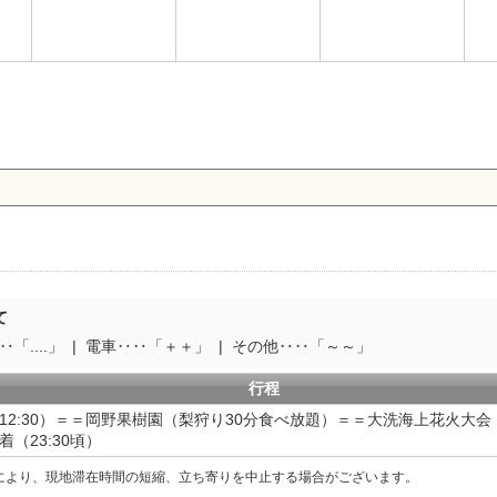
て
「....」
電車‥‥「＋＋」
その他‥‥「～～」
行程
（12:30）＝＝岡野果樹園（梨狩り30分食べ放題）＝＝大洗海上花火大会
（23:30頃）
により、現地滞在時間の短縮、立ち寄りを中止する場合がございます。