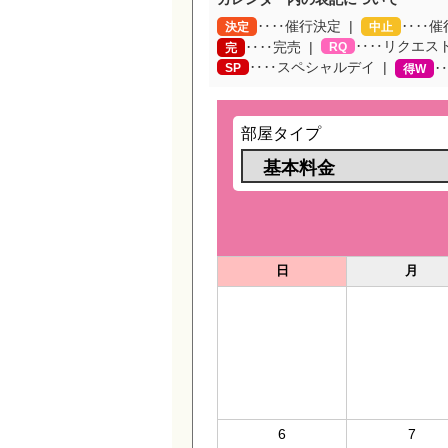
‥‥催行決定
‥‥催
決定
中止
‥‥リクエス
‥‥完売
RQ
完
‥‥スペシャルデイ
SP
‥
得W