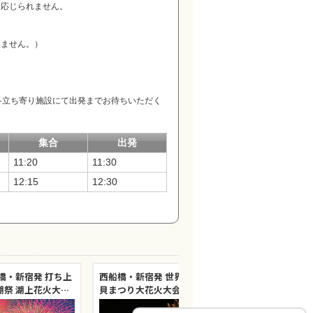
は応じられません。
いません。）
各立ち寄り施設にて出発までお待ちいただく
集合
出発
11:20
11:30
12:15
12:30
船橋・新宿発 打ち上
西船橋・新宿発 世界最大「四尺玉」！片
【8
火大会
貝まつり大花火大会＆自然とアートの絶
に酔
沢」を巡る旅
景！「清津峡」を巡る旅≪苗場プリンス
火大