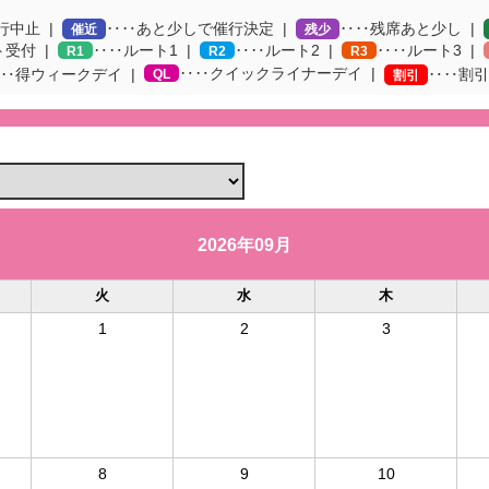
行中止
‥‥あと少しで催行決定
‥‥残席あと少し
催近
残少
ト受付
‥‥ルート1
‥‥ルート2
‥‥ルート3
R1
R2
R3
‥‥クイックライナーデイ
‥得ウィークデイ
QL
‥‥割引
割引