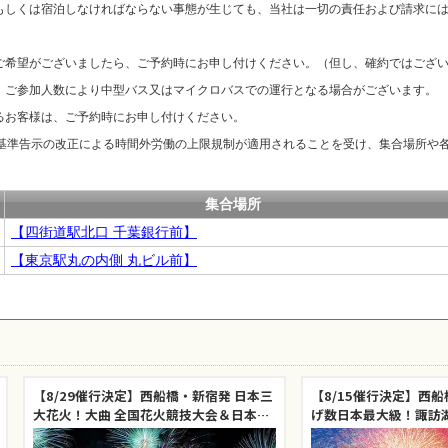
もしくは宿泊しなければならない事態が生じても、当社は一切の責任および請求に
ご希望がございましたら、ご予約時にお申し付けください。（但し、確約ではござ
、ご参加人数により中型バス又はマイクロバスでの運行となる場合がございます。
るお客様は、ご予約時にお申し付けください。
善基準告示の改正による時間外労働の上限規制が適用されることを受け、集合場所や
集合場所
【四街道駅北口 千葉銀行前】
【東京駅丸の内側 丸ビル前】
【8/29催行決定】西船橋・新宿発 日本三
【8/15催行決定】西
大花火！大曲 全国花火競技大会＆日本三
げ数日本最大級！諏訪湖祭 湖上花
景「松島」を巡る旅（イス席／夕食付）
＆高原リゾート「軽井