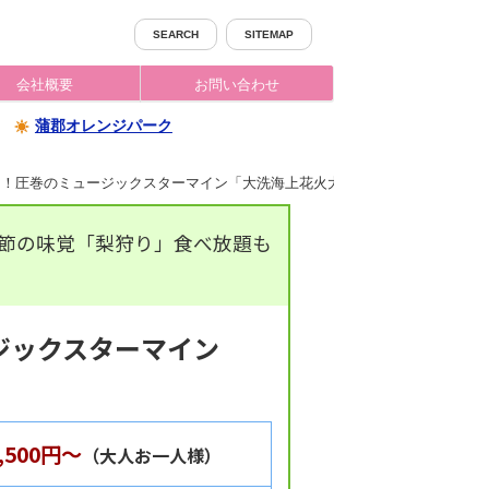
SEARCH
SITEMAP
会社概要
お問い合わせ
蒲郡オレンジパーク
ロ！圧巻のミュージックスターマイン「大洗海上花火大会」日帰りツアー｜JA
季節の味覚「梨狩り」食べ放題も
ジックスターマイン
3,500円～
（大人お一人様）