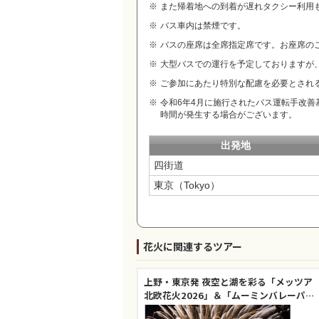
また帰着地への到着が遅れタクシー利用
バス車内は禁煙です。
バスの座席は全席指定席です。お座席の
大型バスでの運行を予定しておりますが
ご参加にあたり特別な配慮を必要とされ
令和6年4月に施行されたバス運転手改
時間が発生する場合がございます。
出発地
四街道
東京（Tokyo）
花火に関連するツアー
上野・東京発 夜空と湖を彩る「メッツア
北欧花火2026」＆「ムーミンバレーパー
ク」と「小江戸 川越散策」