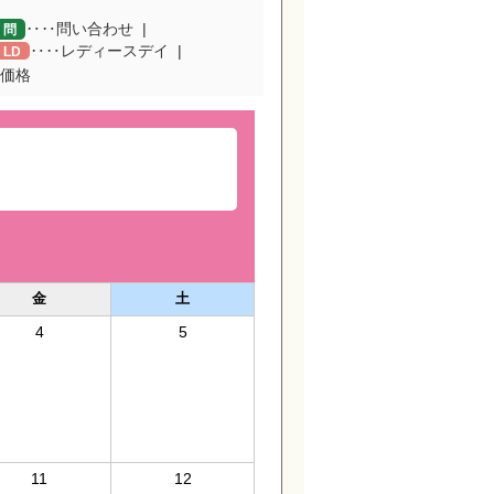
‥‥問い合わせ
問
‥‥レディースデイ
LD
価格