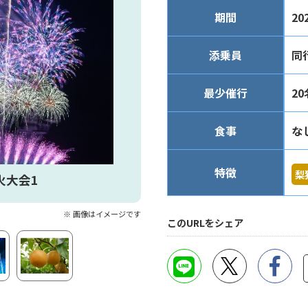
期間
20
添乗員
同
最少催行
20
食事
な
特徴
梨
火大会1
※ 画像はイメージです
このURLをシェア