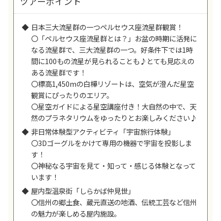
ツアーポイント
日本三大流星群の一つペルセウス座流星群観賞！
〇「ペルセウス座流星群とは？」お盆の時期に活発に
なる流星群で、三大流星群の一つ。好条件下では1時
間に100もの流星が見られることも♪とても見応えの
ある流星群です！
〇標高1,450mの白樺リゾートは、空気が澄んだ星空
観賞にぴったりのエリア。
〇星空ガイドによる星空講座付き！大自然の中で、天
然のプラネタリウムをゆったりとお楽しみください♪
非日常体験型アクティビティ「宇宙旅行体験」
〇3Dゴーグルをかけて専用の機器で宇宙を投影しま
す！
〇神秘なる宇宙を見て・知って・感じる体験となって
います！
屋内型温泉街「しらかば仲見世」
〇信州の郷土食、蔵元直送の地酒、伝統工芸など信州
の魅力が楽しめる屋内施設。