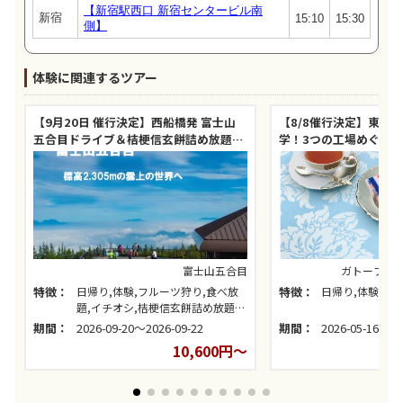
【新宿駅西口 新宿センタービル南
新宿
15:10
15:30
側】
体験に関連するツアー
【9月20日 催行決定】西船橋発 富士山
【8/8催行決定】東京
五合目ドライブ＆桔梗信玄餅詰め放題＆
学！3つの工場めぐり
シャインマスカット狩り食べ放題
らん藤岡」
富士山五合目
ガトーフェ
特徴：
日帰り,体験,フルーツ狩り,食べ放
特徴：
日帰り,体験,1
題,イチオシ,桔梗信玄餅詰め放題,
シャインマスカット狩り
期間：
2026-09-20～2026-09-22
期間：
2026-05-16～20
10,600円～