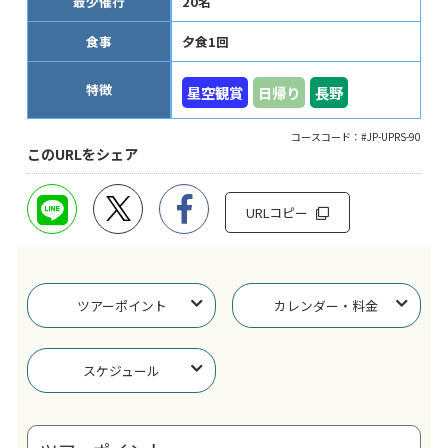
最少催行
20名
食事
夕食1回
特徴
星空観賞
日帰り
長野
コースコード：#JP-UPRS-90
このURLをシェア
URLコピー
ツアーポイント
カレンダー・料金
スケジュール