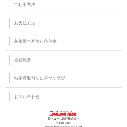
バスの乗車運賃は予告なく変更になる場合があります。予約受
ご利用方法
付後または旅行代金をお支払い頂いた後に運賃が変更された場
合でも差額の徴収及び払い戻しはありません。
バスは定刻に出発致します。事前にご連絡頂いた場合でもお待
ちすることは出来ません。停留所または集合場所に時間までに
お支払方法
お見えにならない場合でもバス乗務員及び受付係員からのご連
絡は致しません。
受付場所と乗車場所が異なる場合があります。その場合は集合
場所にて停留所の案内を致します。尚、受付を済ませた後でも
募集型企画旅行条件書
乗車場所にいらっしゃらない場合、バスはお待ちすることは出
来ません。
悪天候・道路状況により到着時間が前後する場合がございます
会社概要
ので、予めご了承ください。
バスの運行・到着時間はあくまでも目安ですので、交通事情に
より予定通り運行できない場合がございます。また、その為に
生じたタクシー、宿泊施設、食事等の提供、返金等には応じら
特定商取引法に基づく表記
れませんので予めご了承ください。
出発日当日の乗下車地の変更はできません。
バスのトランクに預けれる荷物は三辺（タテ・ヨコ・高さ）の
合計が120cm以内で、お一人様1個までとさせて頂きます。折
お問い合わせ
りたたみ自転車などの大きな荷物、ペット等はお断りしていま
すのでご注意ください。また、楽器等、貴重品、壊れ物をトラ
ンクに入れることは出来ません。
手荷物、貴重品は十分注意ください。万一紛失、盗難等がござ
いましても当社では責任を負いかねますのでご了承ください。
日本ユース旅行株式会社
車内にてハンバーガーなど匂いが強い食べ物の持込及び飲食は
〒460-0003