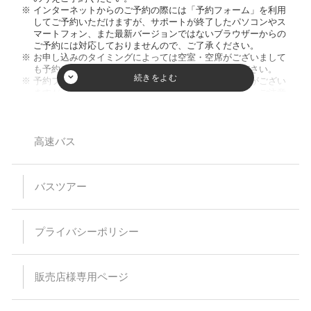
インターネットからのご予約の際には「予約フォーム」を利用
してご予約いただけますが、サポートが終了したパソコンやス
マートフォン、また最新バージョンではないブラウザーからの
ご予約には対応しておりませんので、ご了承ください。
お申し込みのタイミングによっては空室・空席がございまして
も予約が成立しない場合がございますのでご了承ください。
予約フォーム内の人数欄に幼児のお客様の人数入力枠がござい
ますが、ご入力頂きましてもご人数に反映致しません。ご注意
ください。又、お席を利用されない膝の上のお客様のご乗車は
お断りしております。
小学生以下のご参加は保護者同伴のみとさせて頂いておりま
す。
高速バス
【バスプランについて】
安全運行上、バス乗車における幼児等の無賃扱いはお断りして
バスツアー
います。当日、集合場所にお越しなられても、お断りさせてい
ただく場合がありますのでご注意ください。
乗車・下車場所は事前予約が必要です。（予約のない乗下車地
は通過いたします）
プライバシーポリシー
乳児（0～1歳）の方はバス乗車中のシートベルト着用が困難な
為、お申込みはご遠慮ください。
予約時の集客状況によりご希望の乗下車地をお取りすることが
出来なくなる場合があります。
販売店様専用ページ
特に記載のない限り、バス車内にトイレはついておりません。
スタンダードバスご利用の際、最後席が5列となる場合があり
ますが、通常席と同等の扱いとなります。