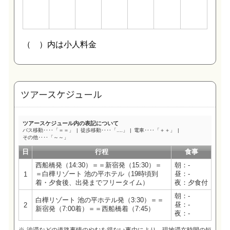
ツアースケジュール
ツアースケジュール内の表記について
バス移動‥‥「＝＝」
徒歩移動‥‥「....」
電車‥‥「＋＋」
その他‥‥「～～」
日
行程
食事
西船橋発（14:30）＝＝新宿発（15:30）＝
朝：-
＝白樺リゾート 池の平ホテル（19時頃到
昼：-
1
着・夕食後、出発までフリータイム）
夜：夕食付
朝：-
白樺リゾート 池の平ホテル発（3:30）＝＝
昼：-
2
新宿発（7:00着）＝＝西船橋着（7:45）
夜：-