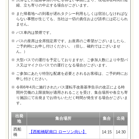
渋滞などの道路事情のやむを得ない事由により、現地滞在時間の短
縮、立ち寄りの中止する場合がございます。
また帰着地への到着が遅れタクシー利用もしくは宿泊しなければな
らない事態が生じても、当社は一切の責任および請求には応じられ
ません。
バス車内は禁煙です。
バスの座席は全席指定席です。お座席のご希望がございましたら、
ご予約時にお申し付けください。（但し、確約ではございませ
ん。）
大型バスでの運行を予定しておりますが、ご参加人数により中型バ
ス又はマイクロバスでの運行となる場合がございます。
ご参加にあたり特別な配慮を必要とされるお客様は、ご予約時にお
申し付けください。
令和6年4月に施行されたバス運転手改善基準告示の改正による時
間外労働の上限規制が適用されることを受け、集合場所や各立ち寄
り施設にて出発までお待ちいただく時間が発生する場合がございま
す。
出発
集合場所
集合
出発
地
西船
【西船橋駅南口 ローソン向い】
14:15
14:30
橋