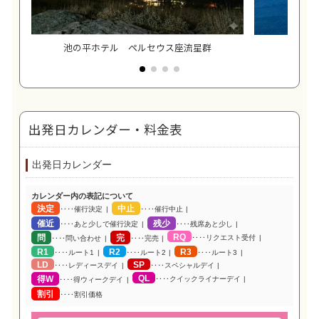
池の平ホテル ペルセウス座流星群
池
出発日カレンダー・料金表
出発日カレンダー
カレンダー内の表記について
決定
中止
‥‥催行決定
‥‥催行中止
催近
残少
‥‥あと少しで催行決定
‥‥残席あと少し
RQ
問
完
‥‥リクエスト受付
‥‥問い合わせ
‥‥完売
R1
R2
R3
‥‥ルート1
‥‥ルート2
‥‥ルート3
LD
SP
‥‥レディースデイ
‥‥スペシャルデイ
QL
得W
‥‥クイックライナーデイ
‥‥得ウィークデイ
割引
‥‥割引価格