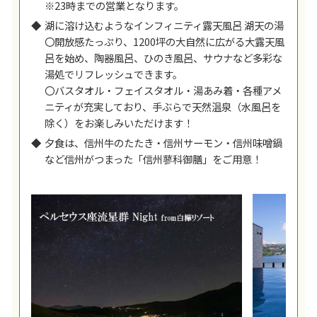
※23時までの営業となります。
湖に溶け込むようなインフィニティ露天風呂 湖天の湯
〇開放感たっぷり、1200坪の大自然に広がる大露天風
呂を始め、陶器風呂、ひのき風呂、サウナなど多彩な
湯処でリフレッシュできます。
〇バスタオル・フェイスタオル・湯あみ着・各種アメ
ニティが充実しており、手ぶらで天然温泉（水風呂を
除く）をお楽しみいただけます！
夕食は、信州牛のたたき・信州サーモン・信州味噌鍋
など信州がつまった「信州蓼科御膳」をご用意！