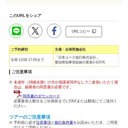
このURLをシェア
URLコピー
ご予約締切
主催・企画実施会社
「日本ユース旅行株式会社」
出発 1日前 17:00まで
愛知県知事登録旅行業第2-625号
ご注意事項
未成年（18歳未満）の方が保護者同伴なしでご参加いただく場
合は、親権者の同意書が必要です。
同意書のダウンロード
必要参加人数分をご出発前までにFAXまたは郵送にてご送付く
ださい。
ツアーのご注意事項
予約前に必ず
注意事項
と
旅行条件書
をお読みいただき、ご同意
のうえご予約ください。