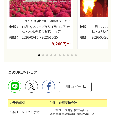
ひたち海浜公園 見晴の丘コキア
特徴：
日帰り,フルーツ狩り,1万円以下,寺
特徴：
日帰り,フルーツ
社・お城,季節のお花,コキア
社・お城,イチオ
り
期間：
2026-09-19～2026-10-25
期間：
2026-08-26～20
9,200円～
このURLをシェア
URLコピー
ご予約締切
主催・企画実施会社
「日本ユース旅行株式会社」
出発 1日前 17:00まで
愛知県知事登録旅行業第2-625号