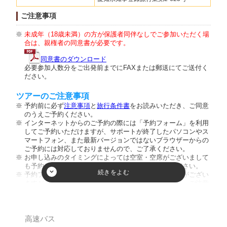
ご注意事項
未成年（18歳未満）の方が保護者同伴なしでご参加いただく場
合は、親権者の同意書が必要です。
同意書のダウンロード
必要参加人数分をご出発前までにFAXまたは郵送にてご送付く
ださい。
ツアーのご注意事項
予約前に必ず
注意事項
と
旅行条件書
をお読みいただき、ご同意
のうえご予約ください。
インターネットからのご予約の際には「予約フォーム」を利用
してご予約いただけますが、サポートが終了したパソコンやス
マートフォン、また最新バージョンではないブラウザーからの
ご予約には対応しておりませんので、ご了承ください。
お申し込みのタイミングによっては空室・空席がございまして
も予約が成立しない場合がございますのでご了承ください。
予約フォーム内の人数欄に幼児のお客様の人数入力枠がござい
ますが、ご入力頂きましてもご人数に反映致しません。ご注意
ください。又、お席を利用されない膝の上のお客様のご乗車は
お断りしております。
小学生以下のご参加は保護者同伴のみとさせて頂いておりま
す。
高速バス