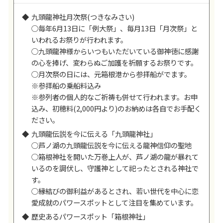
九頭龍神社月次祭(つきなみさい)
○毎年6月13日に「例大祭」、毎月13日「月次祭」と
いわれるお祭りが行われます。
○九頭龍神様からいつもいただいている御神徳に感謝
の心を捧げ、変わらぬご加護を祈願するお祭りです。
○月次祭の日には、元箱根港から参拝船がでます。
※参拝船の乗船料込み
※参列者の個人的なご祈祷も併せて行われます。お申
込み、初穂料(2,000円より)のお納めは各自でお手配く
ださい。
九頭龍伝説を今に伝える「九頭龍神社」
○芦ノ湖の九頭龍伝説を今に伝える龍神信仰の聖地
○箱根神社を開いた万巻上人が、芦ノ湖の龍が暴れて
いるのを調伏し、守護神として祀ったとされる神社で
す。
○縁結びの御利益があるとされ、若い世代を中心に恋
愛成就のパワースポットとして注目を集めています。
歴史あるパワースポット「箱根神社」