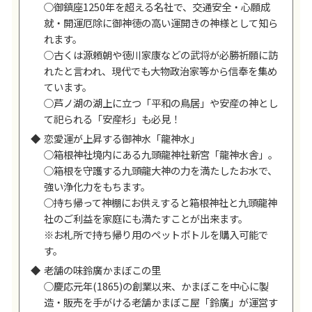
○御鎮座1250年を超える名社で、交通安全・心願成
就・開運厄除に御神徳の高い運開きの神様として知ら
れます。
○古くは源頼朝や徳川家康などの武将が必勝祈願に訪
れたと言われ、現代でも大物政治家等から信奉を集め
ています。
○芦ノ湖の湖上に立つ「平和の鳥居」や安産の神とし
て祀られる「安産杉」も必見！
恋愛運が上昇する御神水「龍神水」
○箱根神社境内にある九頭龍神社新宮「龍神水舎」。
○箱根を守護する九頭龍大神の力を満たしたお水で、
強い浄化力をもちます。
○持ち帰って神棚にお供えすると箱根神社と九頭龍神
社のご利益を家庭にも満たすことが出来ます。
※お札所で持ち帰り用のペットボトルを購入可能で
す。
老舗の味鈴廣かまぼこの里
○慶応元年(1865)の創業以来、かまぼこを中心に製
造・販売を手がける老舗かまぼこ屋「鈴廣」が運営す