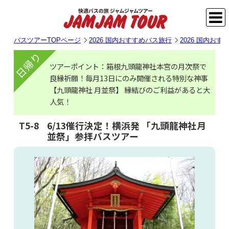
バスツアーTOPページ
2026 国内おすすめバス旅行
2026 国内お
日帰り
ツアーポイント：箱根九頭龍神社本宮の月次祭で
良縁祈願！毎月13日にのみ開催される特別な神事
【九頭龍神社 月並祭】 縁結びのご利益があると大
人気！
T5-8
6/13催行決定！横浜発 「九頭龍神社月
並祭」参拝バスツアー