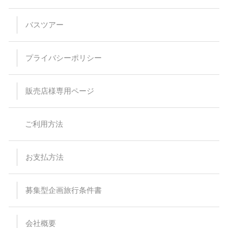
【バスプランについて】
安全運行上、バス乗車における幼児等の無賃扱いはお断りして
バスツアー
います。当日、集合場所にお越しなられても、お断りさせてい
ただく場合がありますのでご注意ください。
乗車・下車場所は事前予約が必要です。（予約のない乗下車地
は通過いたします）
プライバシーポリシー
乳児（0～1歳）の方はバス乗車中のシートベルト着用が困難な
為、お申込みはご遠慮ください。
予約時の集客状況によりご希望の乗下車地をお取りすることが
出来なくなる場合があります。
販売店様専用ページ
特に記載のない限り、バス車内にトイレはついておりません。
スタンダードバスご利用の際、最後席が5列となる場合があり
ますが、通常席と同等の扱いとなります。
バスの乗車運賃は予告なく変更になる場合があります。予約受
ご利用方法
付後または旅行代金をお支払い頂いた後に運賃が変更された場
合でも差額の徴収及び払い戻しはありません。
バスは定刻に出発致します。事前にご連絡頂いた場合でもお待
ちすることは出来ません。停留所または集合場所に時間までに
お支払方法
お見えにならない場合でもバス乗務員及び受付係員からのご連
絡は致しません。
受付場所と乗車場所が異なる場合があります。その場合は集合
場所にて停留所の案内を致します。尚、受付を済ませた後でも
募集型企画旅行条件書
乗車場所にいらっしゃらない場合、バスはお待ちすることは出
来ません。
悪天候・道路状況により到着時間が前後する場合がございます
会社概要
ので、予めご了承ください。