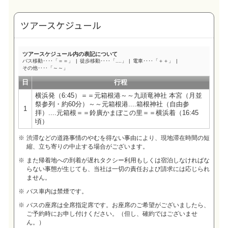
ツアースケジュール
ツアースケジュール内の表記について
バス移動‥‥「＝＝」
徒歩移動‥‥「....」
電車‥‥「＋＋」
その他‥‥「～～」
日
行程
横浜発（6:45）＝＝元箱根港～～九頭竜神社 本宮（月並
祭参列・約60分）～～元箱根港....箱根神社（自由参
1
拝）....元箱根＝＝鈴廣かまぼこの里＝＝横浜着（16:45
頃）
渋滞などの道路事情のやむを得ない事由により、現地滞在時間の短
縮、立ち寄りの中止する場合がございます。
また帰着地への到着が遅れタクシー利用もしくは宿泊しなければな
らない事態が生じても、当社は一切の責任および請求には応じられ
ません。
バス車内は禁煙です。
バスの座席は全席指定席です。お座席のご希望がございましたら、
ご予約時にお申し付けください。（但し、確約ではございませ
ん。）