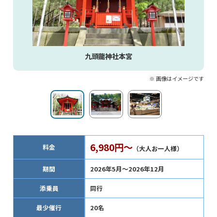
九頭龍神社本宮
※ 画像はイメージです
6,980円～
料金
（大人お一人様）
期間
2026年5月～2026年12月
添乗員
同行
最少催行
20名