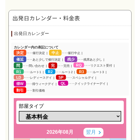
出発日カレンダー・料金表
出発日カレンダー
カレンダー内の表記について
決定
中止
‥‥催行決定
‥‥催行中止
催近
残少
‥‥あと少しで催行決定
‥‥残席あと少し
RQ
問
完
‥‥リクエスト受付
‥‥問い合わせ
‥‥完売
R1
R2
R3
‥‥ルート1
‥‥ルート2
‥‥ルート3
LD
SP
‥‥レディースデイ
‥‥スペシャルデイ
QL
得W
‥‥クイックライナーデイ
‥‥得ウィークデイ
割引
‥‥割引価格