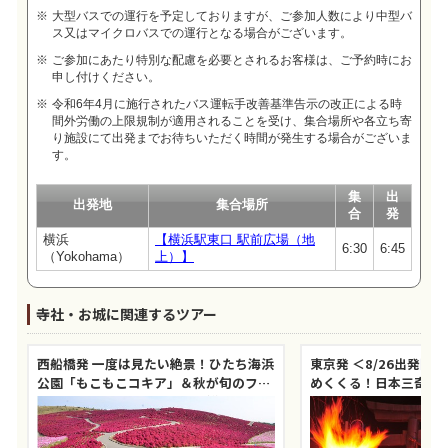
大型バスでの運行を予定しておりますが、ご参加人数により中型バ
ス又はマイクロバスでの運行となる場合がございます。
ご参加にあたり特別な配慮を必要とされるお客様は、ご予約時にお
申し付けください。
令和6年4月に施行されたバス運転手改善基準告示の改正による時
間外労働の上限規制が適用されることを受け、集合場所や各立ち寄
り施設にて出発までお待ちいただく時間が発生する場合がございま
す。
集
出
出発地
集合場所
合
発
横浜
【横浜駅東口 駅前広場（地
6:30
6:45
（Yokohama）
上）】
寺社・お城に関連するツアー
西船橋発 一度は見たい絶景！ひたち海浜
東京発 ＜8/26出発限
公園「もこもこコキア」＆秋が旬のフル
めくくる！日本三奇祭
ーツ「梨狩り」食べ放題＆海鮮丼の昼食
り」＆巨峰狩り食べ放
付