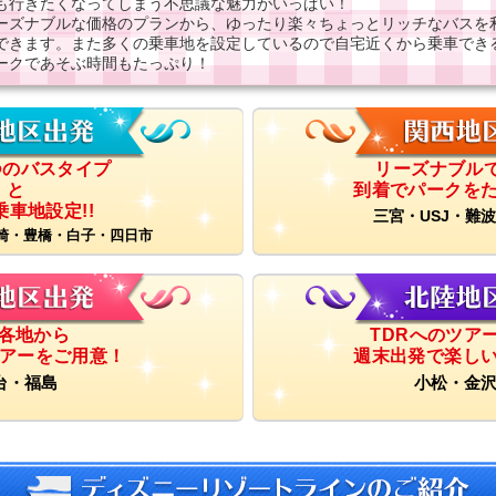
も行きたくなってしまう不思議な魅力がいっぱい！
ーズナブルな価格のプランから、ゆったり楽々ちょっとリッチなバスを
できます。また多くの乗車地を設定しているので自宅近くから乗車でき
ークであそぶ時間もたっぷり！
つのバスタイプ
リーズナブルで
と
到着でパークを
車地設定!!
三宮・USJ・難
崎・豊橋・白子・四日市
各地から
TDRへのツア
ツアーをご用意！
週末出発で楽し
台・福島
小松・金