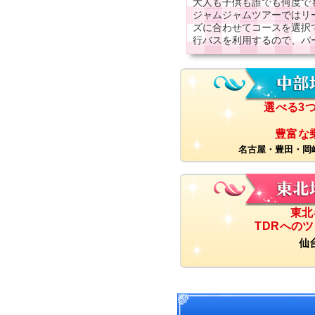
大人も子供も誰でも何度で
ジャムジャムツアーではリ
ズに合わせてコースを選択
行バスを利用するので、パ
選べる3
豊富な乗
名古屋・豊田・岡
東北
TDRへの
仙