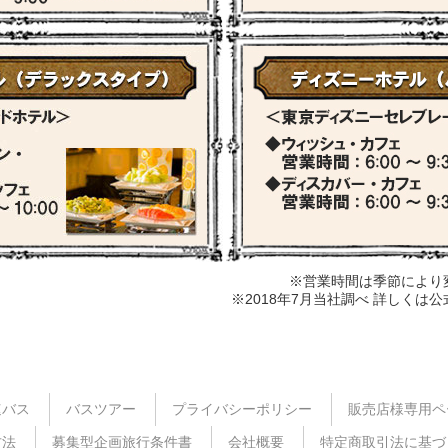
※営業時間は季節により
※2018年7月当社調べ 詳しくは
速バス
バスツアー
プライバシーポリシー
販売店様専用ペ
方法
募集型企画旅行条件書
会社概要
特定商取引法に基づ