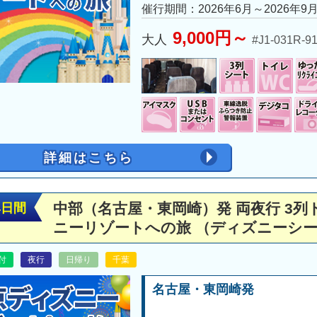
催行期間：2026年6月～2026年9
9,000円～
大人
#J1-031R-9
詳細はこちら
中部（名古屋・東岡崎）発 両夜行 3
4日間
ニーリゾートへの旅 （ディズニーシ
付
夜行
日帰り
千葉
名古屋・東岡崎発