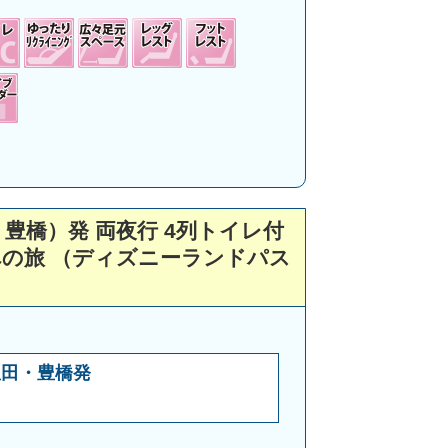
豊橋）発 両夜行 4列トイレ付
への旅 （ディズニーランドパス
豊田・豊橋発
月