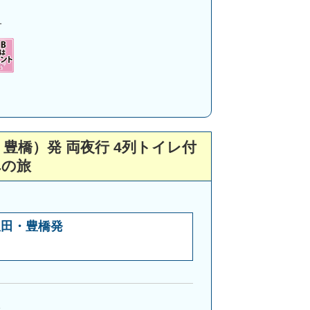
1
豊橋）発 両夜行 4列トイレ付
への旅
豊田・豊橋発
月
1