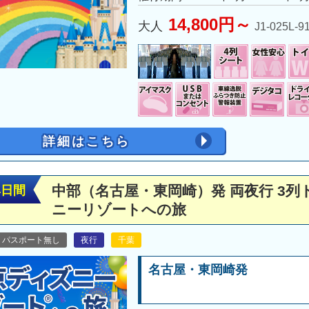
14,800円～
大人
J1-025L-9
詳細はこちら
中部（名古屋・東岡崎）発 両夜行 3
4日間
ニーリゾートへの旅
パスポート無し
夜行
千葉
名古屋・東岡崎発