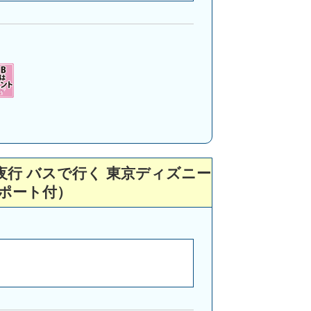
月
1
夜行 バスで行く 東京ディズニー
ポート付）
月