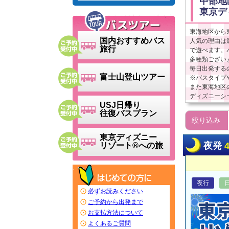
中部地
東京デ
東海地区から
国内おすすめバス
人気の理由は
旅行
で遊べます。
多種類ござい
毎日出発する
富士山登山ツアー
※バスタイプ
また東海地区
ディズニーシ
USJ日帰り
往復バスプラン
絞り込み
東京ディズニー
夜発
リゾート®への旅
夜行
必ずお読みください
ご予約から出発まで
お支払方法について
よくあるご質問