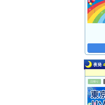
夜発
日帰り