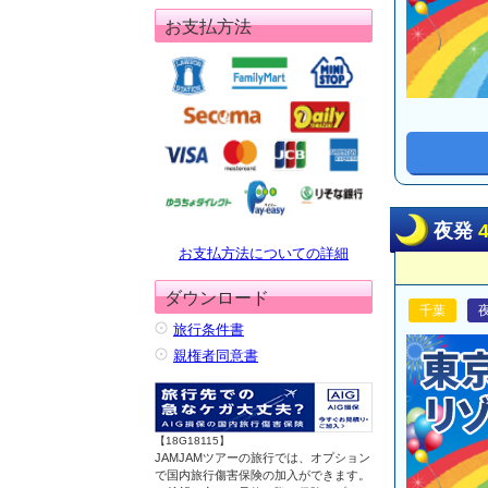
お支払方法
夜発
お支払方法についての詳細
ダウンロード
千葉
旅行条件書
親権者同意書
【18G18115】
JAMJAMツアーの旅行では、オプション
で国内旅行傷害保険の加入ができます。