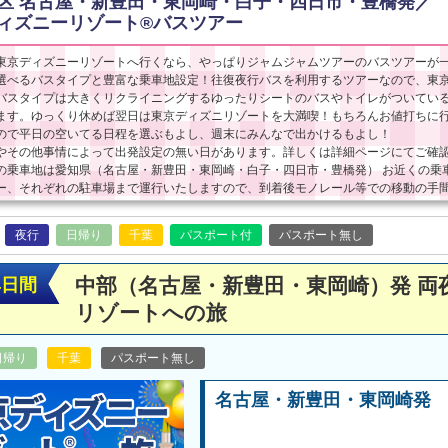
区 名古屋・新豊田・東岡崎・白子・四日市・豊橋発／
ィズニーリゾート®バスツアー
東京ディズニーリゾートへ行くなら、やっぱりジャムジャムツアーのバスツアーが
選べるバスタイプと豊富な乗車地設定！往復夜行バスを利用するツアーなので、東
バスタイプは大きくリクライニングするゆったりシートのバスやトイレがついてい
ます。ゆっくり休めば翌日は東京ディズニリゾートを大満喫！もちろんお値打ちに
ので平日の空いてる日程を選ぶもよし、週末にみんなで出かけるもよし！
やその他事情によって出発設定の無い日があります。詳しくは詳細ページにてご確
の乗車地は愛知県（名古屋・新豊田・東岡崎・白子・四日市・豊橋発） お近くの乗
ー、それぞれの駐車場まで運行いたしますので、到着後モノレール等での移動の手
夜行
日帰り
千葉
パスポート付
パスポート無し
中部（名古屋・新豊田・東岡崎）発 両
4日間
リゾートへの旅
日帰り
千葉
パスポート無し
名古屋・新豊田・東岡崎発