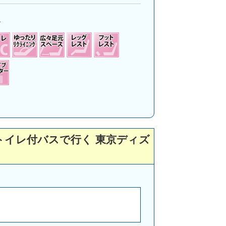
1
列トイレ付バスで行く 東京ディズ