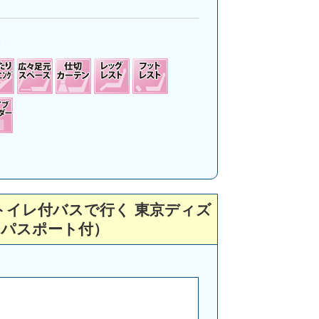
月
1
列トイレ付バスで行く 東京ディズ
ーパスポート付）