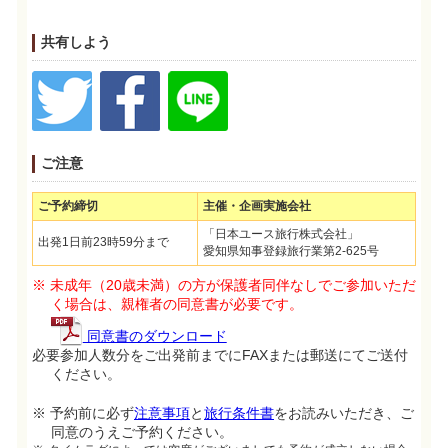
共有しよう
ご注意
ご予約締切
主催・企画実施会社
「日本ユース旅行株式会社」
出発1日前23時59分まで
愛知県知事登録旅行業第2-625号
※ 未成年（20歳未満）の方が保護者同伴なしでご参加いただ
く場合は、親権者の同意書が必要です。
同意書のダウンロード
必要参加人数分をご出発前までにFAXまたは郵送にてご送付
ください。
※ 予約前に必ず
注意事項
と
旅行条件書
をお読みいただき、ご
同意のうえご予約ください。