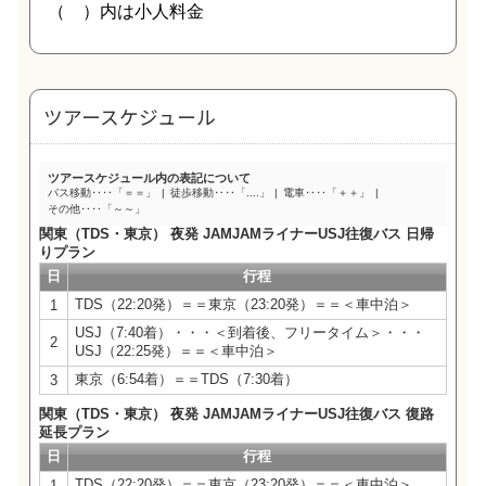
ツアースケジュール
ツアースケジュール内の表記について
バス移動‥‥「＝＝」
徒歩移動‥‥「....」
電車‥‥「＋＋」
その他‥‥「～～」
関東（TDS・東京） 夜発 JAMJAMライナーUSJ往復バス 日帰
りプラン
日
行程
TDS（22:20発）＝＝東京（23:20発）＝＝＜車中泊＞
1
USJ（7:40着）・・・＜到着後、フリータイム＞・・・
2
USJ（22:25発）＝＝＜車中泊＞
東京（6:54着）＝＝TDS（7:30着）
3
関東（TDS・東京） 夜発 JAMJAMライナーUSJ往復バス 復路
延長プラン
日
行程
TDS（22:20発）＝＝東京（23:20発）＝＝＜車中泊＞
1