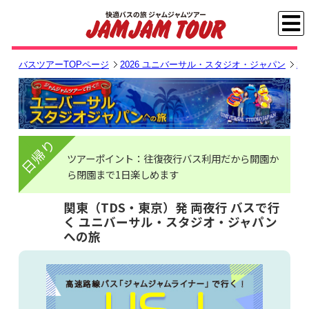
バスツアーTOPページ
2026 ユニバーサル・スタジオ・ジャパン
2
日帰り
ツアーポイント：往復夜行バス利用だから開園か
ら閉園まで1日楽しめます
関東（TDS・東京）発 両夜行 バスで行
く ユニバーサル・スタジオ・ジャパン
への旅