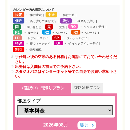
カレンダー内の表記について
決定
中止
‥‥催行決定
‥‥催行中止
催近
残少
‥‥あと少しで催行決定
‥‥残席あと少し
RQ
問
完
‥‥リクエスト受付
‥‥問い合わせ
‥‥完売
R1
R2
R3
‥‥ルート1
‥‥ルート2
‥‥ルート3
LD
SP
‥‥レディースデイ
‥‥スペシャルデイ
QL
得W
‥‥クイックライナーデイ
‥‥得ウィークデイ
割引
‥‥割引価格
手仕舞い後の空席のある日程はお電話にてお問い合わせくだ
さい。
出発日は入園日の前日でご予約下さい。
スタジオパスはインターネット等でご自身でお買い求め下さ
い。