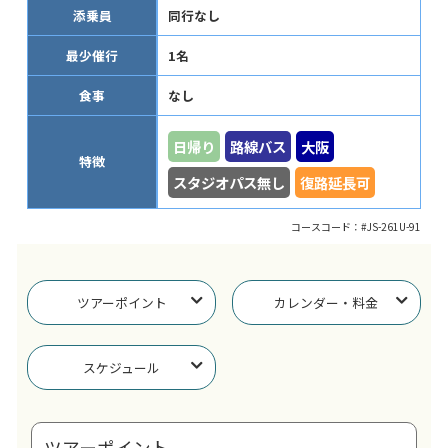
添乗員
同行なし
最少催行
1名
食事
なし
日帰り
路線バス
大阪
特徴
スタジオパス無し
復路延長可
コースコード：#JS-261U-91
ツアーポイント
カレンダー・料金
スケジュール
ツアーポイント