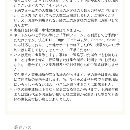
タイムラグによっては空席がございましても予約が成立しない場合
がございますのでご了承ください。
予約フォーム内の人数欄に幼児のお客様の人数入力枠がございます
が、ご入力頂きましてもご人数に反映致しません。ご注意くださ
い。又、お席を利用されない膝の上のお客様のご乗車はお断りして
おります。
出発日当日の乗下車地の変更はできません。
ネットからのご予約の際には「予約フォーム」を利用してご予約い
ただけますが、現在IE11、Edge、Firefox4以降、Chrome、Safariに
のみ対応しており、その他サポートの終了したOS、携帯からのご予
約には対応しておりませんので、ご了承ください。
バスは定刻に出発致します。事前にご連絡頂いた場合でもお待ちす
ることは出来ません。停留所または集合場所に時間までにお見えに
ならない場合でもバス乗務員及び受付係員からのご連絡は致しませ
ん。
受付場所と乗車場所が異なる場合があります。その場合は集合場所
にて停留所の案内を致します。尚、受付を済ませた後でも乗車場所
にいらっしゃらない場合、バスはお待ちすることは出来ません。
バスの乗車運賃は予告なく変更になる場合があります。予約受付後
または旅行代金をお支払い頂いた後に運賃が変更された場合でも差
額の徴収及び払い戻しはありません。
高速バス