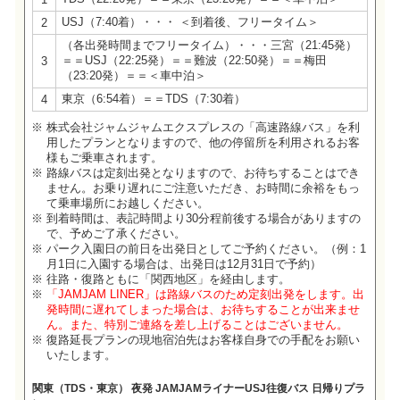
USJ（7:40着）・・・ ＜到着後、フリータイム＞
2
（各出発時間までフリータイム）・・・三宮（21:45発）
＝＝USJ（22:25発）＝＝難波（22:50発）＝＝梅田
3
（23:20発）＝＝＜車中泊＞
東京（6:54着）＝＝TDS（7:30着）
4
株式会社ジャムジャムエクスプレスの「高速路線バス」を利
用したプランとなりますので、他の停留所を利用されるお客
様もご乗車されます。
路線バスは定刻出発となりますので、お待ちすることはでき
ません。お乗り遅れにご注意いただき、お時間に余裕をもっ
て乗車場所にお越しください。
到着時間は、表記時間より30分程前後する場合がありますの
で、予めご了承ください。
パーク入園日の前日を出発日としてご予約ください。（例：1
月1日に入園する場合は、出発日は12月31日で予約）
往路・復路ともに「関西地区」を経由します。
「JAMJAM LINER」は路線バスのため定刻出発をします。出
発時間に遅れてしまった場合は、お待ちすることが出来ませ
ん。また、特別ご連絡を差し上げることはございません。
復路延長プランの現地宿泊先はお客様自身での手配をお願い
いたします。
関東（TDS・東京） 夜発 JAMJAMライナーUSJ往復バス 日帰りプラ