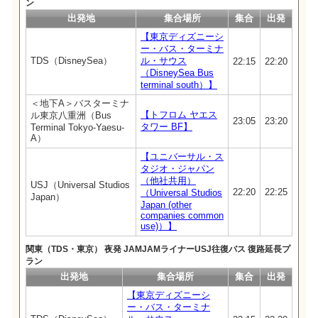
ン
出発地
集合場所
集合
出発
【東京ディズニーシ
ー・バス・ターミナ
TDS（DisneySea）
ル・サウス
22:15
22:20
（DisneySea Bus
terminal south）】
＜地下A＞バスターミナ
【トフロム ヤエス
ル東京八重洲（Bus
23:05
23:20
タワー BF】
Terminal Tokyo-Yaesu-
A）
【ユニバーサル・ス
タジオ・ジャパン
（他社共用）
USJ（Universal Studios
22:20
22:25
（Universal Studios
Japan）
Japan (other
companies common
use)）】
関東（TDS・東京） 夜発 JAMJAMライナーUSJ往復バス 復路延長プ
ラン
出発地
集合場所
集合
出発
【東京ディズニーシ
ー・バス・ターミナ