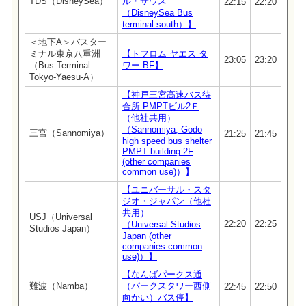
TDS（DisneySea）
ル・サウス
22:15
22:20
（DisneySea Bus
terminal south）】
＜地下A＞バスター
ミナル東京八重洲
【トフロム ヤエス タ
23:05
23:20
（Bus Terminal
ワー BF】
Tokyo-Yaesu-A）
【神戸三宮高速バス待
合所 PMPTビル2Ｆ
（他社共用）
（Sannomiya, Godo
三宮（Sannomiya）
21:25
21:45
high speed bus shelter
PMPT building 2F
(other companies
common use)）】
【ユニバーサル・スタ
ジオ・ジャパン（他社
共用）
USJ（Universal
22:20
22:25
（Universal Studios
Studios Japan）
Japan (other
companies common
use)）】
【なんばパークス通
難波（Namba）
（パークスタワー西側
22:45
22:50
向かい）バス停】