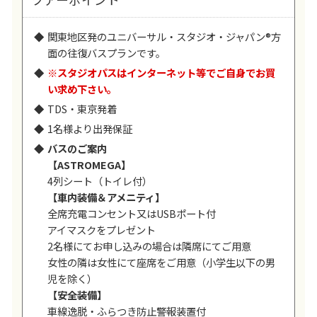
関東地区発のユニバーサル・スタジオ・ジャパン®方
面の往復バスプランです。
※スタジオパスはインターネット等でご自身でお買
い求め下さい。
TDS・東京発着
1名様より出発保証
バスのご案内
【ASTROMEGA】
4列シート（トイレ付）
【車内装備＆アメニティ】
全席充電コンセント又はUSBポート付
アイマスクをプレゼント
2名様にてお申し込みの場合は隣席にてご用意
女性の隣は女性にて座席をご用意（小学生以下の男
児を除く）
【安全装備】
車線逸脱・ふらつき防止警報装置付